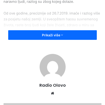
naravno ljudi, razlog su zbog kojeg dolaze.
Od ove godine, preciznije od 26.7.2019. imaće i razlog više
za posjetu našoj zemlji. U sveopštem haosu suvremenog
života, raste broj ljudi koji žele živjeti, zdravo u miru sa
sobom i okolinom. Upravo to pruža trodnevni Pyramid
Prikaži više
Yoga Fest smješten u prelijepom ambijentu, sportsko –
rekreativnog centra Ajdinovići.
Iako je u fokusu yoga kao vodeća tehnika uspostavljanja
balansa i opuštanja, biće prezentirane i druge tehnike
kojima možemo pobošljati zdravlje i život; meditacija, reiki,
zvučne kupke, radionice o zdravoj prehrani i sl.
Radio Olovo
Website