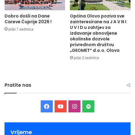
Dobro došli na Dane
Općina Olovo poziva sve
Careve Ćuprije 2026 !
zainteresirane na J A V N I
U V I D u zahtjev za
prije 1 sedmica
izdavanje obnovljene
okolinske dozvole
privrednom društvu
„GEOMET“ d.o.o. Olovo
prije 2 sedmice
Pratite nas
Facebook
YouTube
Instagram
Spotify
Vrijeme