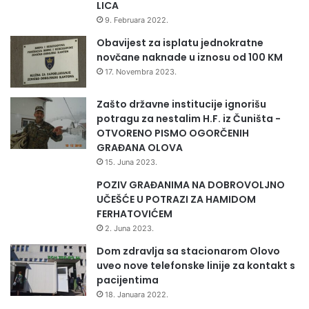
LICA
9. Februara 2022.
Obavijest za isplatu jednokratne
novčane naknade u iznosu od 100 KM
17. Novembra 2023.
Zašto državne institucije ignorišu
potragu za nestalim H.F. iz Čuništa -
OTVORENO PISMO OGORČENIH
GRAĐANA OLOVA
15. Juna 2023.
POZIV GRAĐANIMA NA DOBROVOLJNO
UČEŠĆE U POTRAZI ZA HAMIDOM
FERHATOVIĆEM
2. Juna 2023.
Dom zdravlja sa stacionarom Olovo
uveo nove telefonske linije za kontakt s
pacijentima
18. Januara 2022.