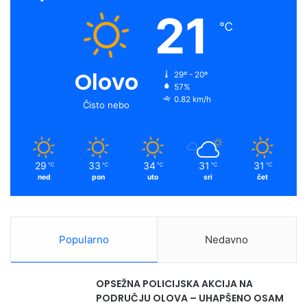
21
℃
Olovo
29º - 20º
57%
0.82 km/h
Čisto nebo
29
33
34
31
31
℃
℃
℃
℃
℃
ned
pon
uto
sri
čet
Popularno
Nedavno
OPSEŽNA POLICIJSKA AKCIJA NA
PODRUČJU OLOVA – UHAPŠENO OSAM