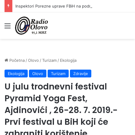
Inspektori Porezne uprave FBiH na području ZDK izvršili 24 inspekcijska nadzora
Meni
Početna
/
Olovo
/
Turizam
/
Ekologija
Ekologija
Olovo
Turizam
Zdravlje
U julu trodnevni festival
Pyramid Yoga Fest,
Ajdinovići , 26-28. 7. 2019.-
Prvi festival u BiH koji će
zabraniti korištenje