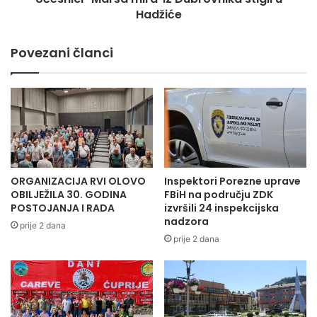
Hadžiće
Cilj je podizanje svijesti pojedinca i zajednice o zdravom i
svjesnom načinu življenja, značaju kulture i umjetnosti u
Povezani članci
povezivanju naroda, privući posjetitelje iz svih dijelova
Evrope i svijeta, te poslati pozitivnu poruku iz naše
zemlje.Festivala treba postati platformom društveno
odgovornih partnera prema zajednici, prirodi i nama
samima.Tome u prilog ide i opredjeljenje da na festivalu
neće biti korištena jednokratna plastična ambalaža !
ORGANIZACIJA RVI OLOVO
Inspektori Porezne uprave
OBILJEŽILA 30. GODINA
FBiH na području ZDK
POSTOJANJA I RADA
izvršili 24 inspekcijska
nadzora
prije 2 dana
prije 2 dana