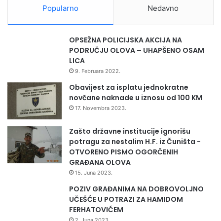
Popularno
Nedavno
OPSEŽNA POLICIJSKA AKCIJA NA
PODRUČJU OLOVA – UHAPŠENO OSAM
LICA
9. Februara 2022.
Obavijest za isplatu jednokratne
novčane naknade u iznosu od 100 KM
17. Novembra 2023.
Zašto državne institucije ignorišu
potragu za nestalim H.F. iz Čuništa -
OTVORENO PISMO OGORČENIH
GRAĐANA OLOVA
15. Juna 2023.
POZIV GRAĐANIMA NA DOBROVOLJNO
UČEŠĆE U POTRAZI ZA HAMIDOM
FERHATOVIĆEM
2. Juna 2023.