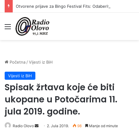
Otvorene prijave za Bingo Festival Fits: Odaberite outfit s omiljenim influencerom i zablistajte na Crvenom tepihu Sarajevo Film Festivala
Meni
Početna
/
Vijesti iz BiH
Vijesti iz BiH
Spisak žrtava koje će biti
ukopane u Potočarima 11.
jula 2019. godine.
Send
Radio Olovo
2. Jula 2019.
98
Manje od minute
an