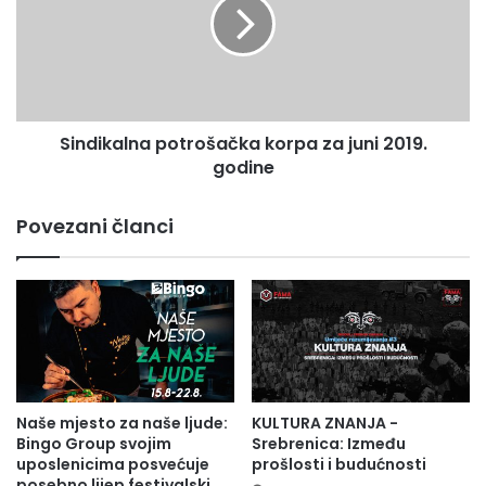
za
juni
2019.
godine
Sindikalna potrošačka korpa za juni 2019.
godine
Povezani članci
Naše mjesto za naše ljude:
KULTURA ZNANJA -
Bingo Group svojim
Srebrenica: Između
uposlenicima posvećuje
prošlosti i budućnosti
posebno lijep festivalski