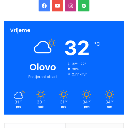
Facebook
YouTube
Instagram
Spotify
Vrijeme
32
℃
Olovo
32º - 22º
30%
2.77 km/h
Rastjerani oblaci
31
30
31
34
34
℃
℃
℃
℃
℃
pet
sub
ned
pon
uto