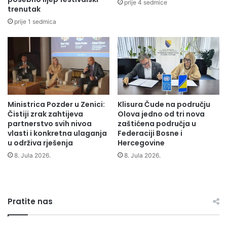
prije 4 sedmice
trenutak
prije 1 sedmica
Ministrica Pozder u Zenici:
Klisura Čude na području
Čistiji zrak zahtijeva
Olova jedno od tri nova
partnerstvo svih nivoa
zaštićena područja u
vlasti i konkretna ulaganja
Federaciji Bosne i
u održiva rješenja
Hercegovine
8. Jula 2026.
8. Jula 2026.
Pratite nas