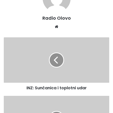
Radio Olovo
Website
INZ:
Sunčanica
i
toplotni
udar
INZ: Sunčanica i toplotni udar
Sindikalna
potrošačka
korpa