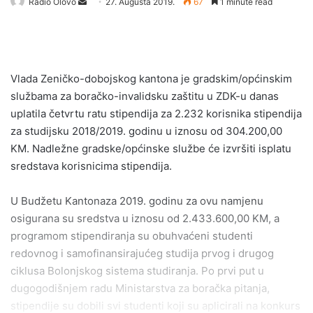
Send
Radio Olovo
27. Augusta 2019.
67
1 minute read
an
email
Vlada Zeničko-dobojskog kantona je gradskim/općinskim
službama za boračko-invalidsku zaštitu u ZDK-u danas
uplatila četvrtu ratu stipendija za 2.232 korisnika stipendija
za studijsku 2018/2019. godinu u iznosu od 304.200,00
KM. Nadležne gradske/općinske službe će izvršiti isplatu
sredstava korisnicima stipendija.
U Budžetu Kantonaza 2019. godinu za ovu namjenu
osigurana su sredstva u iznosu od 2.433.600,00 KM, a
programom stipendiranja su obuhvaćeni studenti
redovnog i samofinansirajućeg studija prvog i drugog
ciklusa Bolonjskog sistema studiranja. Po prvi put u
dugogodišnjem radu Ministarstva za boračka pitanja,
stipendije su dobili svi studenti koji su aplicirali na konkurs