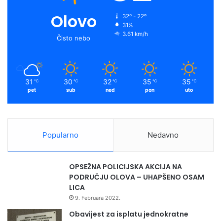
Olovo
32º - 22º
31%
3.61 km/h
Čisto nebo
31
30
32
35
35
℃
℃
℃
℃
℃
pet
sub
ned
pon
uto
Popularno
Nedavno
OPSEŽNA POLICIJSKA AKCIJA NA
PODRUČJU OLOVA – UHAPŠENO OSAM
LICA
9. Februara 2022.
Obavijest za isplatu jednokratne