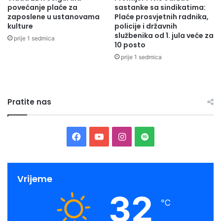
povećanje plaće za
sastanke sa sindikatima:
zaposlene u ustanovama
Plaće prosvjetnih radnika,
kulture
policije i državnih
službenika od 1. jula veće za
prije 1 sedmica
10 posto
prije 1 sedmica
Pratite nas
Facebook
YouTube
Instagram
Spotify
Vrijeme
32
℃