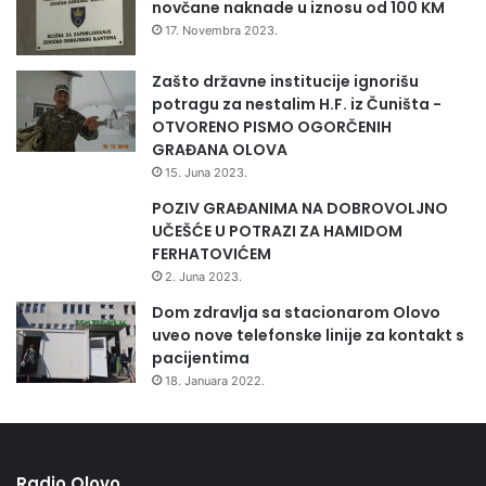
novčane naknade u iznosu od 100 KM
17. Novembra 2023.
Zašto državne institucije ignorišu
potragu za nestalim H.F. iz Čuništa -
OTVORENO PISMO OGORČENIH
GRAĐANA OLOVA
15. Juna 2023.
POZIV GRAĐANIMA NA DOBROVOLJNO
UČEŠĆE U POTRAZI ZA HAMIDOM
FERHATOVIĆEM
2. Juna 2023.
Dom zdravlja sa stacionarom Olovo
uveo nove telefonske linije za kontakt s
pacijentima
18. Januara 2022.
Radio Olovo