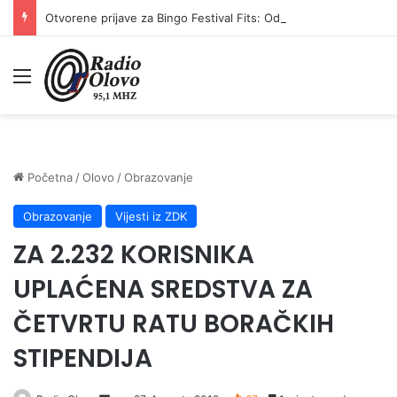
Otvorene prijave za Bingo Festival Fits: Odaberite outfit s omiljenim influencerom i zablistajte na Crvenom tepihu Sarajevo Film Festivala
Meni
Početna
/
Olovo
/
Obrazovanje
Obrazovanje
Vijesti iz ZDK
ZA 2.232 KORISNIKA
UPLAĆENA SREDSTVA ZA
ČETVRTU RATU BORAČKIH
STIPENDIJA