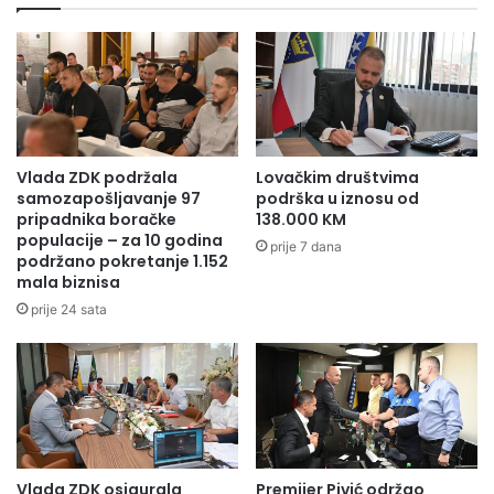
Vlada ZDK podržala
Lovačkim društvima
samozapošljavanje 97
podrška u iznosu od
pripadnika boračke
138.000 KM
populacije – za 10 godina
prije 7 dana
podržano pokretanje 1.152
mala biznisa
prije 24 sata
Vlada ZDK osigurala
Premijer Pivić održao