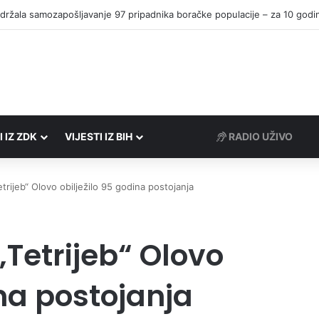
I IZ ZDK
VIJESTI IZ BIH
RADIO UŽIVO
trijeb“ Olovo obilježilo 95 godina postojanja
Tetrijeb“ Olovo
ina postojanja