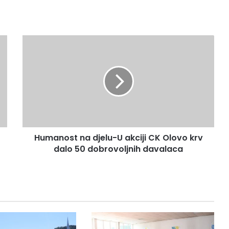
Humanost
na
djelu-
U
akciji
CK
Olovo
krv
dalo
Humanost na djelu-U akciji CK Olovo krv
50
dobrovoljnih
dalo 50 dobrovoljnih davalaca
davalaca