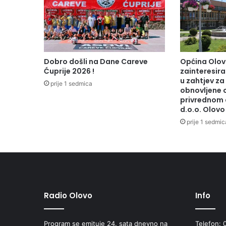
Dobro došli na Dane Careve
Općina Olov
Ćuprije 2026 !
zainteresiran
u zahtjev za
prije 1 sedmica
obnovljene 
privrednom 
d.o.o. Olovo
prije 1 sedmic
Radio Olovo
Info
Program se emituje 24. sata dnevno na
Telefon: 