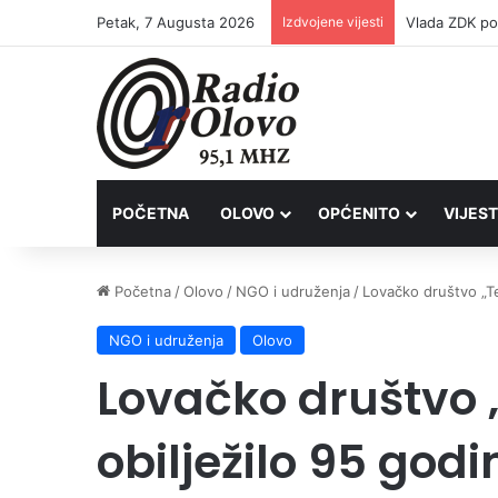
Petak, 7 Augusta 2026
Izdvojene vijesti
POČETNA
OLOVO
OPĆENITO
VIJEST
Početna
/
Olovo
/
NGO i udruženja
/
Lovačko društvo „Te
NGO i udruženja
Olovo
Lovačko društvo „
obilježilo 95 god