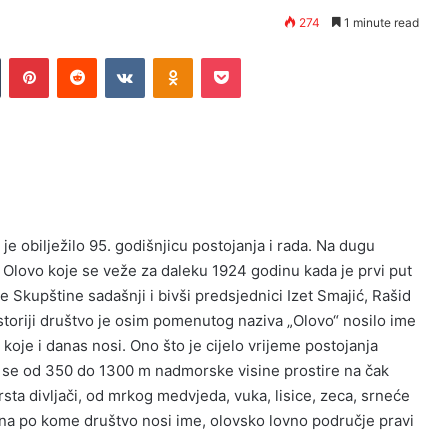
274
1 minute read
n
Tumblr
Pinterest
Reddit
VKontakte
Odnoklassniki
Pocket
je obilježilo 95. godišnjicu postojanja i rada. Na dugu
 Olovo koje se veže za daleku 1924 godinu kada je prvi put
 Skupštine sadašnji i bivši predsjednici Izet Smajić, Rašid
storiji društvo je osim pomenutog naziva „Olovo“ nosilo ime
“ koje i danas nosi. Ono što je cijelo vrijeme postojanja
e se od 350 do 1300 m nadmorske visine prostire na čak
ta divljači, od mrkog medvjeda, vuka, lisice, zeca, srneće
luhana po kome društvo nosi ime, olovsko lovno područje pravi