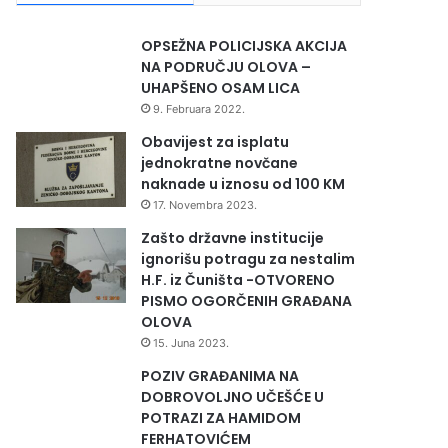
OPSEŽNA POLICIJSKA AKCIJA
NA PODRUČJU OLOVA –
UHAPŠENO OSAM LICA
9. Februara 2022.
Obavijest za isplatu
jednokratne novčane
naknade u iznosu od 100 KM
17. Novembra 2023.
Zašto državne institucije
ignorišu potragu za nestalim
H.F. iz Čuništa -OTVORENO
PISMO OGORČENIH GRAĐANA
OLOVA
15. Juna 2023.
POZIV GRAĐANIMA NA
DOBROVOLJNO UČEŠĆE U
POTRAZI ZA HAMIDOM
FERHATOVIĆEM