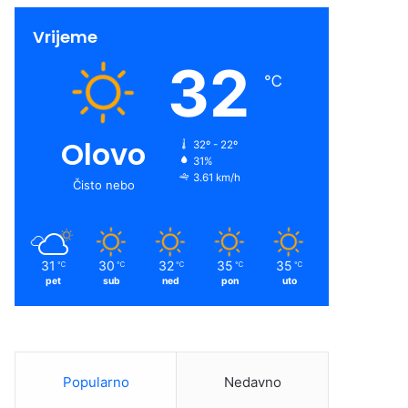
Vrijeme
32
℃
Olovo
32º - 22º
31%
3.61 km/h
Čisto nebo
31
30
32
35
35
℃
℃
℃
℃
℃
pet
sub
ned
pon
uto
Popularno
Nedavno