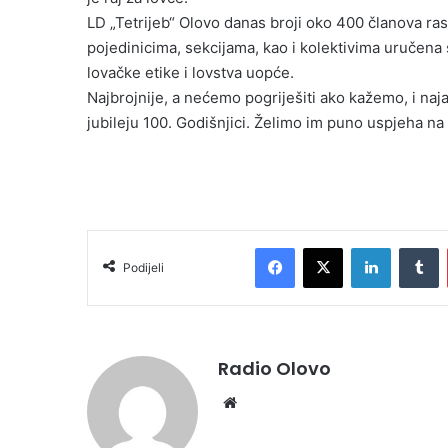
LD „Tetrijeb“ Olovo danas broji oko 400 članova ras
pojedinicima, sekcijama, kao i kolektivima uručena s
lovačke etike i lovstva uopće.
Najbrojnije, a nećemo pogriješiti ako kažemo, i na
jubileju 100. Godišnjici. Želimo im puno uspjeha na
Facebook
X
LinkedIn
T
Podijeli
Radio Olovo
Website