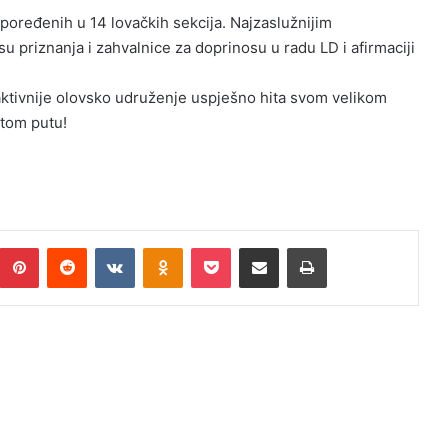
poređenih u 14 lovačkih sekcija. Najzaslužnijim
u priznanja i zahvalnice za doprinosu u radu LD i afirmaciji
jaktivnije olovsko udruženje uspješno hita svom velikom
 tom putu!
umblr
Pinterest
Reddit
VKontakte
Odnoklassniki
Pocket
Podijeli putem Emaila
Print