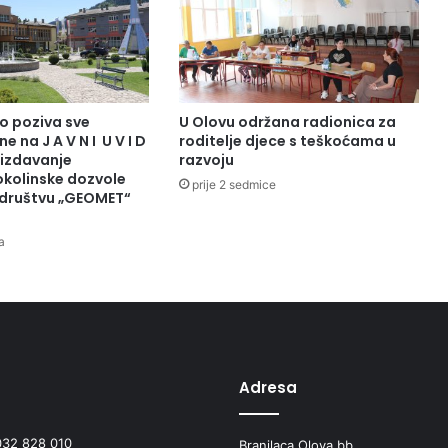
o poziva sve
U Olovu održana radionica za
e na J A V N I U V I D
roditelje djece s teškoćama u
 izdavanje
razvoju
okolinske dozvole
prije 2 sedmice
društvu „GEOMET“
a
Adresa
032 828 010
Branilaca Olova bb