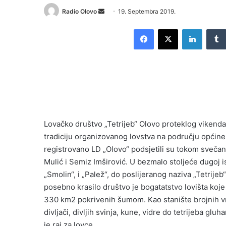
Send
Radio Olovo
19. Septembra 2019.
an
Facebook
X
LinkedI
email
Lovačko društvo „Tetrijeb“ Olovo proteklog vikenda 
tradiciju organizovanog lovstva na području općine
registrovano LD „Olovo“ podsjetili su tokom svečane
Mulić i Semiz Imširović. U bezmalo stoljeće dugoj i
„Smolin“, i „Palež“, do poslijeranog naziva „Tetrijeb
posebno krasilo društvo je bogatatstvo lovišta koj
330 km2 pokrivenih šumom. Kao stanište brojnih vrs
divljači, divljih svinja, kune, vidre do tetrijeba g
je raj za lovce.