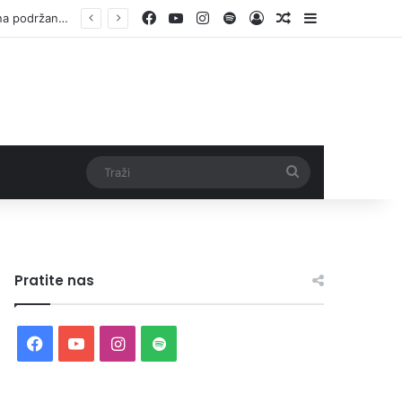
Facebook
YouTube
Instagram
Spotify
Log In
Random Article
Sidebar
Vlada ZDK podržala samozapošljavanje 97 pripadnika boračke populacije – za 10 godina podržano pokretanje 1.152 mala biznisa
Traži
Pratite nas
Facebook
YouTube
Instagram
Spotify