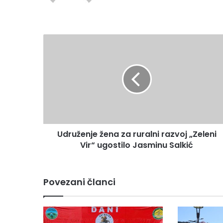
Udruženje
žena
za
ruralni
razvoj
„Zeleni
Vir“
ugostilo
Jasminu
Udruženje žena za ruralni razvoj „Zeleni
Salkić
Vir“ ugostilo Jasminu Salkić
Povezani članci