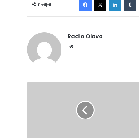
Podijeli
Radio Olovo
Website
VLADA
ZDK
NOVČANO
NAGRADILA
MLADE
OSVAJAČE
MEDALJA
U
TEKVANDOU