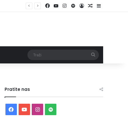
Facebook
YouTube
Instagram
Spotify
Log In
Random Article
Sidebar
Traži
Pratite nas
Facebook
YouTube
Instagram
Spotify