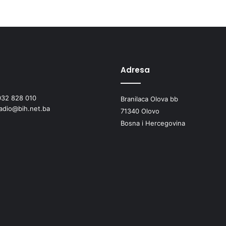
Adresa
032 828 010
Branilaca Olova bb
radio@bih.net.ba
71340 Olovo
Bosna i Hercegovina