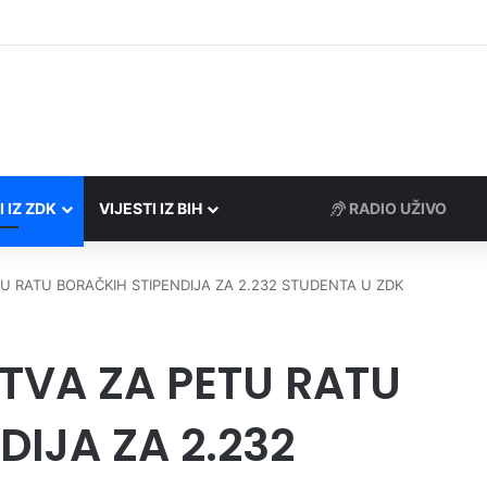
društvima podrška u iznosu od 138.000 KM
I IZ ZDK
VIJESTI IZ BIH
RADIO UŽIVO
U RATU BORAČKIH STIPENDIJA ZA 2.232 STUDENTA U ZDK
TVA ZA PETU RATU
DIJA ZA 2.232