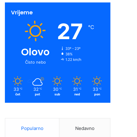
Vrijeme
27
℃
Olovo
33º - 23º
38%
1.22 km/h
Čisto nebo
33
32
30
31
33
℃
℃
℃
℃
℃
čet
pet
sub
ned
pon
Popularno
Nedavno