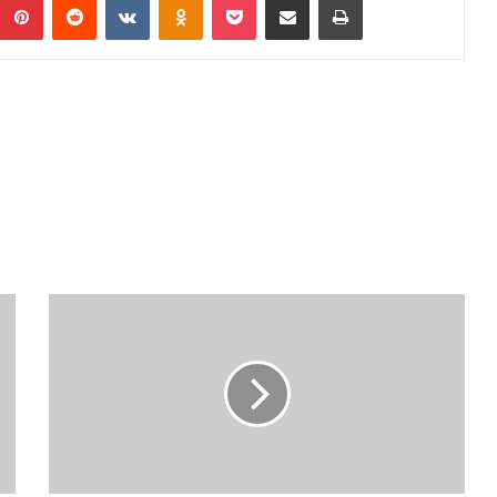
POTPISANI
UGOVORI
O
SAMOZAPOŠLJAVANJU
104
PRIPADNIKA
BORAČKE
POPULACIJE