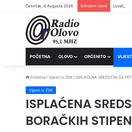
Četvrtak, 6 Augusta 2026
Izdvojene vijesti
Lovačkim 
POČETNA
OLOVO
OPĆENITO
VIJEST
Početna
/
Vijesti iz ZDK
/
ISPLAĆENA SREDSTVA ZA PET
Vijesti iz ZDK
ISPLAĆENA SREDS
BORAČKIH STIPEN