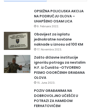
OPSEŽNA POLICIJSKA AKCIJA
NA PODRUČJU OLOVA –
UHAPŠENO OSAM LICA
9. Februara 2022.
Obavijest za isplatu
jednokratne novčane
naknade u iznosu od 100 KM
17. Novembra 2023.
Zašto državne institucije
ignorišu potragu za nestalim
H.F. iz Čuništa -OTVORENO
PISMO OGORČENIH GRAĐANA
OLOVA
15. Juna 2023.
POZIV GRAĐANIMA NA
DOBROVOLJNO UČEŠĆE U
POTRAZI ZA HAMIDOM
FERHATOVIĆEM