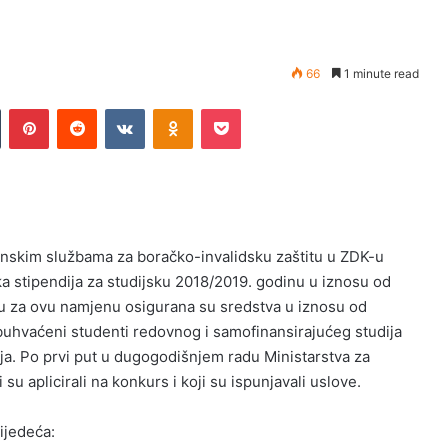
66
1 minute read
n
Tumblr
Pinterest
Reddit
VKontakte
Odnoklassniki
Pocket
nskim službama za boračko-invalidsku zaštitu u ZDK-u
ika stipendija za studijsku 2018/2019. godinu u iznosu od
 za ovu namjenu osigurana su sredstva u iznosu od
uhvaćeni studenti redovnog i samofinansirajućeg studija
ja. Po prvi put u dugogodišnjem radu Ministarstva za
 su aplicirali na konkurs i koji su ispunjavali uslove.
ijedeća: