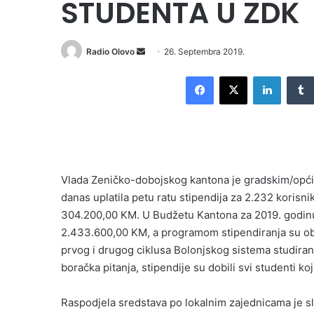
STUDENTA U ZDK
Send
Radio Olovo
26. Septembra 2019.
an
Facebook
X
LinkedI
email
Vlada Zeničko-dobojskog kantona je gradskim/opći
danas uplatila petu ratu stipendija za 2.232 korisn
304.200,00 KM. U Budžetu Kantona za 2019. godinu
2.433.600,00 KM, a programom stipendiranja su ob
prvog i drugog ciklusa Bolonjskog sistema studiran
boračka pitanja, stipendije su dobili svi studenti koji
Raspodjela sredstava po lokalnim zajednicama je sl