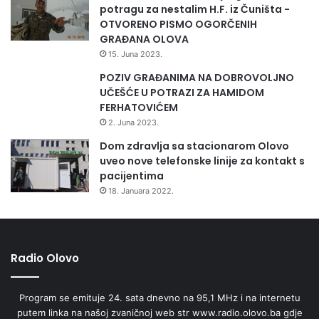
potragu za nestalim H.F. iz Čuništa -
OTVORENO PISMO OGORČENIH
GRAĐANA OLOVA
15. Juna 2023.
POZIV GRAĐANIMA NA DOBROVOLJNO
UČEŠĆE U POTRAZI ZA HAMIDOM
FERHATOVIĆEM
2. Juna 2023.
Dom zdravlja sa stacionarom Olovo
uveo nove telefonske linije za kontakt s
pacijentima
18. Januara 2022.
Radio Olovo
Program se emituje 24. sata dnevno na 95,1 MHz i na internetu
putem linka na našoj zvaničnoj web str www.radio.olovo.ba gdje