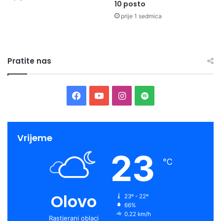
10 posto
prije 1 sedmica
Pratite nas
Facebook
YouTube
Instagram
Spotify
Vrijeme
23
℃
Olovo
23º - 22º
66%
0.22 km/h
Rastjerani oblaci