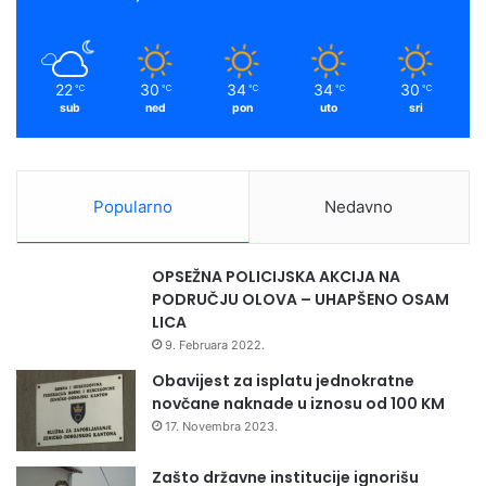
22
30
34
34
30
℃
℃
℃
℃
℃
sub
ned
pon
uto
sri
Popularno
Nedavno
OPSEŽNA POLICIJSKA AKCIJA NA
PODRUČJU OLOVA – UHAPŠENO OSAM
LICA
9. Februara 2022.
Obavijest za isplatu jednokratne
novčane naknade u iznosu od 100 KM
17. Novembra 2023.
Zašto državne institucije ignorišu