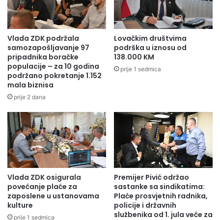
Statistika pokazuje da se više od 90 posto žena s rakom
Vlada ZDK podržala
Lovačkim društvima
samozapošljavanje 97
podrška u iznosu od
dojke može izliječiti ako se dijagnoza bolesti postavi u
pripadnika boračke
138.000 KM
ranom stadiju. Redovnim pregledom, koji uključuje
populacije – za 10 godina
prije 1 sedmica
samopregled, mamografiju i ultrazvučni pregled dojki, rak
podržano pokretanje 1.152
mala biznisa
dojke može se otkriti u ranom stadiju, kada su izgledi za
prije 2 dana
izlječenje mnogo veći.
Institut za zdravlje i sigurnost hrane Zenica
Vlada ZDK osigurala
Premijer Pivić održao
povećanje plaće za
sastanke sa sindikatima:
zaposlene u ustanovama
Plaće prosvjetnih radnika,
kulture
policije i državnih
službenika od 1. jula veće za
prije 1 sedmica