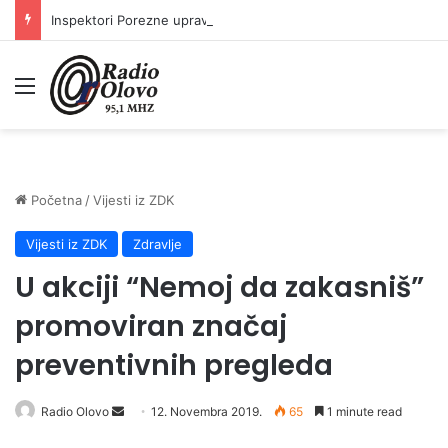
Inspektori Porezne uprave FBiH na području ZDK izvršili 24 inspekcijska nadzora
Meni
Početna
/
Vijesti iz ZDK
Vijesti iz ZDK
Zdravlje
U akciji “Nemoj da zakasniš”
promoviran značaj
preventivnih pregleda
Send
Radio Olovo
12. Novembra 2019.
65
1 minute read
an