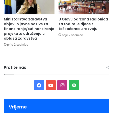
Ministarstvo zdravstva
U Olovu održana radionica
objavilo javne pozive za
za roditelje djece s
finansiranje/sufinansiranje
teškoćama u razvoju
projekata udruženja u
prije 2 sedmice
oblasti zdravstva
prije 2 sedmice
Pratite nas
Facebook
YouTube
Instagram
Spotify
Vrijeme