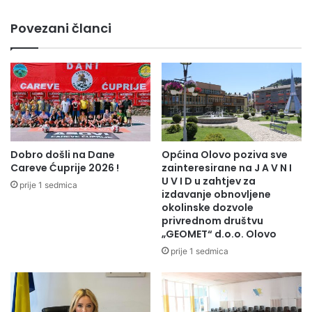
„Misli
mine“
Povezani članci
Dobro došli na Dane
Općina Olovo poziva sve
Careve Ćuprije 2026 !
zainteresirane na J A V N I
U V I D u zahtjev za
prije 1 sedmica
izdavanje obnovljene
okolinske dozvole
privrednom društvu
„GEOMET“ d.o.o. Olovo
prije 1 sedmica