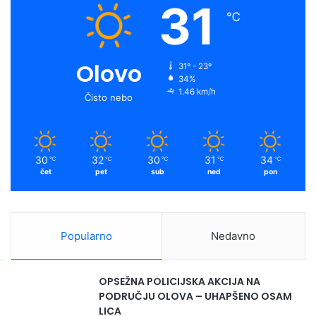
31
℃
Olovo
31º - 23º
34%
1.46 km/h
Čisto nebo
30
32
30
31
34
℃
℃
℃
℃
℃
čet
pet
sub
ned
pon
Popularno
Nedavno
OPSEŽNA POLICIJSKA AKCIJA NA
PODRUČJU OLOVA – UHAPŠENO OSAM
LICA