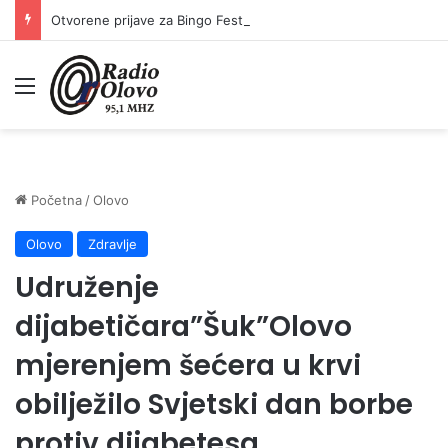
Otvorene prijave za Bingo Festival Fits: Odaberite outfit s omiljenim influencerom i zablistajte na Crvenom tepihu Sarajevo Film Festivala
Meni
Početna
/
Olovo
Olovo
Zdravlje
Udruženje
dijabetičara”Šuk”Olovo
mjerenjem šećera u krvi
obilježilo Svjetski dan borbe
protiv dijabetesa