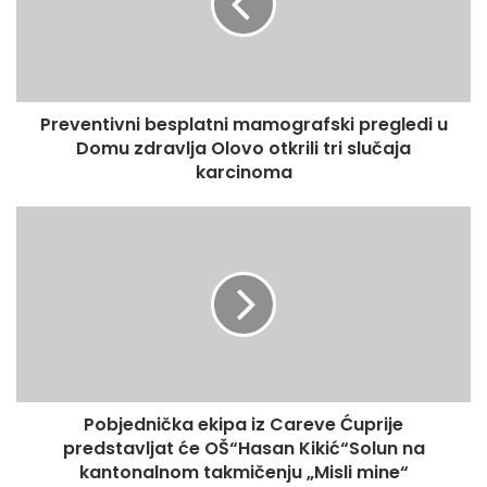
u
Domu
zdravlja
Olovo
otkrili
Preventivni besplatni mamografski pregledi u
tri
slučaja
Domu zdravlja Olovo otkrili tri slučaja
Tema Svjetskog dana dijabetesa za 2019. godinu je
karcinoma
karcinoma
“Porodica i dijabetes”, kao i prošle godine, čime se želi
podići svijest o uticaju koji dijabetes ima na cijelu porodicu
Pobjednička
te promovisati uloga porodice u samozbrinjavanju, njezi,
ekipa
iz
prevenciji i edukaciji o dijabetesu.
Careve
Ćuprije
predstavljat
će
OŠ“Hasan
Kikić“Solun
Pobjednička ekipa iz Careve Ćuprije
na
kantonalnom
predstavljat će OŠ“Hasan Kikić“Solun na
takmičenju
kantonalnom takmičenju „Misli mine“