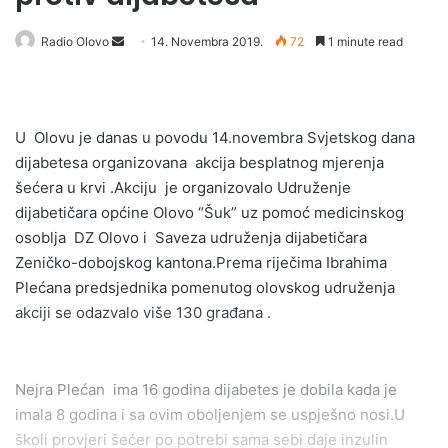
Send
Radio Olovo
14. Novembra 2019.
72
1 minute read
an
email
U Olovu je danas u povodu 14.novembra Svjetskog dana
dijabetesa organizovana akcija besplatnog mjerenja
šećera u krvi .Akciju je organizovalo Udruženje
dijabetičara općine Olovo “Šuk” uz pomoć medicinskog
osoblja DZ Olovo i Saveza udruženja dijabetičara
Zeničko-dobojskog kantona.Prema riječima Ibrahima
Plećana predsjednika pomenutog olovskog udruženja
akciji se odazvalo više 130 građana .
Nejra Plećan ima 16 godina dijabetes je dobila kada je
imala 8 godina i sa ovim oboljenjem se uspješno nosi.U
školi provjeri šećer po potrebi sama sebi daje inzulin