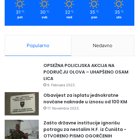
31
30
32
35
35
℃
℃
℃
℃
℃
pet
sub
ned
pon
uto
Popularno
Nedavno
OPSEŽNA POLICIJSKA AKCIJA NA
PODRUČJU OLOVA – UHAPŠENO OSAM
LICA
9. Februara 2022.
Obavijest za isplatu jednokratne
novčane naknade u iznosu od 100 KM
17. Novembra 2023.
Zašto državne institucije ignorišu
potragu za nestalim H.F. iz Čuništa -
OTVORENO PISMO OGORČENIH