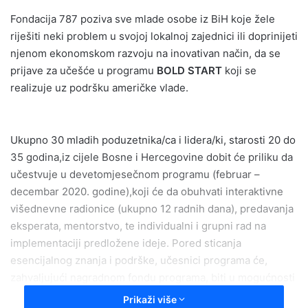
email
Fondacija 787 poziva sve mlade osobe iz BiH koje žele
riješiti neki problem u svojoj lokalnoj zajednici ili doprinijeti
njenom ekonomskom razvoju na inovativan način, da se
prijave za učešće u programu
BOLD START
koji se
realizuje uz podršku američke vlade.
Ukupno 30 mladih poduzetnika/ca i lidera/ki, starosti 20 do
35 godina,iz cijele Bosne i Hercegovine dobit će priliku da
učestvuje u devetomjesečnom programu (februar –
decembar 2020. godine),koji će da obuhvati interaktivne
višednevne radionice (ukupno 12 radnih dana), predavanja
eksperata, mentorstvo, te individualni i grupni rad na
implementaciji predložene ideje. Pored sticanja
esencijalnog znanja i podrške, učesnici programa će,
zahvaljujući nagradnom fondu programa, biti u mogućnosti
osigurati finansiranje svog projekta ili biznisa koji rješava
Prikaži više