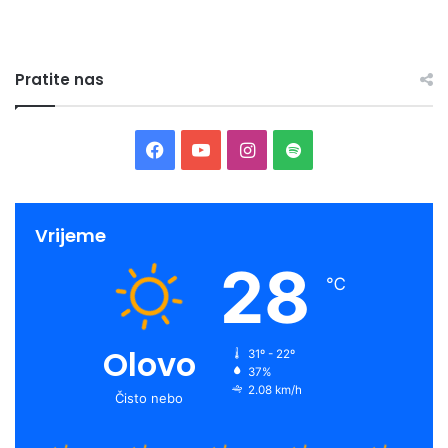
Pratite nas
Facebook
YouTube
Instagram
Spotify
Vrijeme
28
℃
Olovo
31º - 22º
37%
2.08 km/h
Čisto nebo