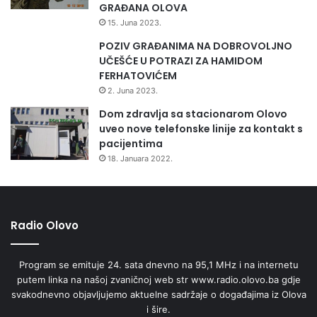
GRAĐANA OLOVA
15. Juna 2023.
POZIV GRAĐANIMA NA DOBROVOLJNO
UČEŠĆE U POTRAZI ZA HAMIDOM
FERHATOVIĆEM
2. Juna 2023.
Dom zdravlja sa stacionarom Olovo
uveo nove telefonske linije za kontakt s
pacijentima
18. Januara 2022.
Radio Olovo
Program se emituje 24. sata dnevno na 95,1 MHz i na internetu
putem linka na našoj zvaničnoj web str www.radio.olovo.ba gdje
svakodnevno objavljujemo aktuelne sadržaje o događajima iz Olova
i šire.