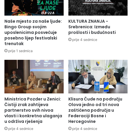
inovativne ideje i prijave na:
https://forms.gle/kZdiECseXhUGxHyu6
U slučaju bilo
kakvih tehničkih poteškoća sa prijavom možete nas
Naše mjesto za naše ljude:
KULTURA ZNANJA -
kontaktirati na
info@fondacija787.ba
.
Bingo Group svojim
Srebrenica: Između
uposlenicima posvećuje
prošlosti i budućnosti
posebno lijep festivalski
Radio Olovo/A.M
prije 4 sedmice
trenutak
prije 1 sedmica
Ministrica Pozder u Zenici:
Klisura Čude na području
Čistiji zrak zahtijeva
Olova jedno od tri nova
partnerstvo svih nivoa
zaštićena područja u
vlasti i konkretna ulaganja
Federaciji Bosne i
u održiva rješenja
Hercegovine
prije 4 sedmice
prije 4 sedmice