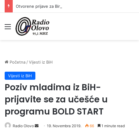
Otvorene prijave za Bingo Festival Fits: Odaberite outfit s omiljenim influencerom i zablistajte na Crvenom tepihu Sarajevo Film Festivala
Meni
Početna
/
Vijesti iz BiH
Vijesti iz BiH
Poziv mladima iz BiH-
prijavite se za učešće u
programu BOLD START
Send
Radio Olovo
19. Novembra 2019.
66
1 minute read
an