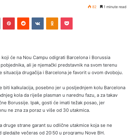
82
1 minute read
n
Tumblr
Pinterest
Reddit
VKontakte
Odnoklassniki
Pocket
 koji će na Nou Campu odigrati Barcelona i Borussia
objednika, ali je njemački predstavnik na svom terenu
 je situacija drugačija i Barcelona je favorit u ovom dvoboju.
e biti kalkulacija, posebno jer u posljednjem kolu Barcelona
zadnjeg kola da riješe plasman u narednu fazu, a za takav
čne Borussije. Ipak, gosti će imati težak posao, jer
u ne zna za poraz u više od 30 utakmica.
a druge strane garant su odlične utakmice koja se ne
d gledajte večeras od 20:50 u programu Nove BH.