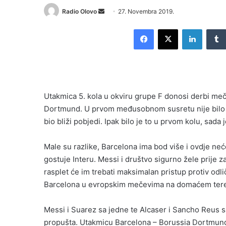
Send
Radio Olovo
27. Novembra 2019.
an
Facebook
X
LinkedI
email
Utakmica 5. kola u okviru grupe F donosi derbi meč
Dortmund. U prvom međusobnom susretu nije bilo p
bio bliži pobjedi. Ipak bilo je to u prvom kolu, sada
Male su razlike, Barcelona ima bod više i ovdje neć
gostuje Interu. Messi i društvo sigurno žele prije 
rasplet će im trebati maksimalan pristup protiv odli
Barcelona u evropskim mečevima na domaćem teren
Messi i Suarez sa jedne te Alcaser i Sancho Reus s
propušta. Utakmicu Barcelona – Borussia Dortmun