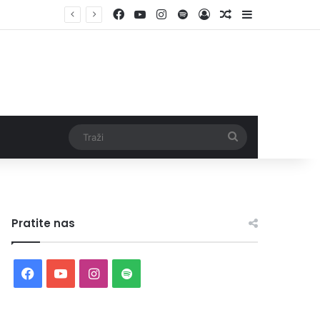
Facebook
YouTube
Instagram
Spotify
Log In
Random Article
Sidebar
Traži
Pratite nas
Facebook
YouTube
Instagram
Spotify