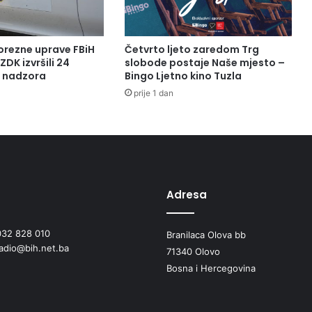
orezne uprave FBiH
Četvrto ljeto zaredom Trg
ZDK izvršili 24
slobode postaje Naše mjesto –
a nadzora
Bingo Ljetno kino Tuzla
prije 1 dan
Adresa
032 828 010
Branilaca Olova bb
radio@bih.net.ba
71340 Olovo
Bosna i Hercegovina