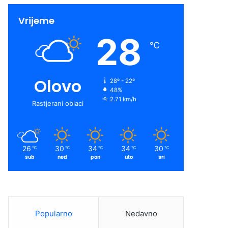
Vrijeme
28
℃
Olovo
28º - 22º
48%
2.71 km/h
Rastjerani oblaci
26
30
34
34
30
℃
℃
℃
℃
℃
sub
ned
pon
uto
sri
Popularno
Nedavno