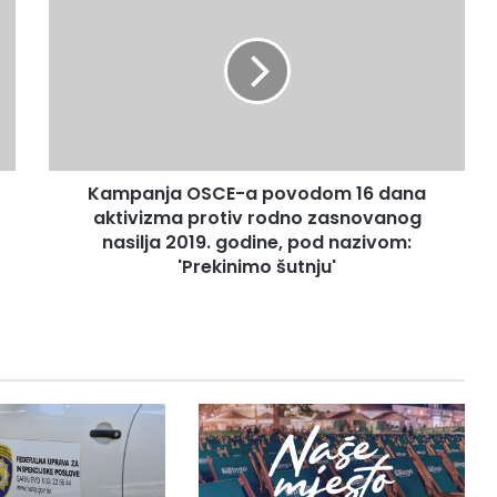
OSCE-
a
povodom
16
dana
aktivizma
protiv
rodno
Kampanja OSCE-a povodom 16 dana
zasnovanog
nasilja
aktivizma protiv rodno zasnovanog
2019.
nasilja 2019. godine, pod nazivom:
godine,
'Prekinimo šutnju'
pod
nazivom:
'Prekinimo
šutnju'