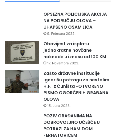
OPSEŽNA POLICIJSKA AKCIJA
NA PODRUČJU OLOVA –
UHAPŠENO OSAM LICA
9. Februara 2022.
Obavijest za isplatu
jednokratne novčane
naknade u iznosu od 100 KM
17. Novembra 2023.
Zašto državne institucije
ignorišu potragu za nestalim
H.F. iz Čuništa -OTVORENO
PISMO OGORČENIH GRAĐANA
OLOVA
15. Juna 2023.
POZIV GRAĐANIMA NA
DOBROVOLJNO UČEŠĆE U
POTRAZI ZA HAMIDOM
FERHATOVIĆEM