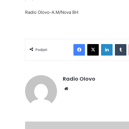
Radio Olovo-A.M/Nova BH
Facebook
X
LinkedIn
T
Podijeli
Radio Olovo
Website
VLADA