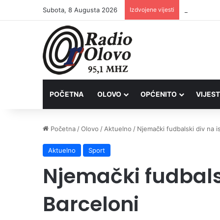
Subota, 8 Augusta 2026
Izdvojene vijesti
Inspektori 
POČETNA
OLOVO
OPĆENITO
VIJEST
Početna
/
Olovo
/
Aktuelno
/
Njemački fudbalski div na i
Aktuelno
Sport
Njemački fudbalsk
Barceloni