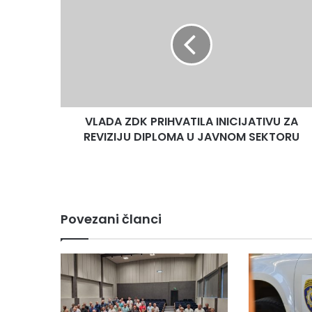
ZDK
PRIHVATILA
INICIJATIVU
ZA
REVIZIJU
DIPLOMA
U
JAVNOM
VLADA ZDK PRIHVATILA INICIJATIVU ZA
SEKTORU
REVIZIJU DIPLOMA U JAVNOM SEKTORU
Povezani članci