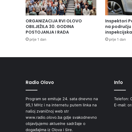
ORGANIZACIJA RVI OLOVO
Inspektori P
OBILJEŽILA 30. GODINA
na području 
POSTOJANJA I RADA
inspekcijsk
prije 1 dan
prije 1 dan
Radio Olovo
Info
Program se emituje 24. sata dnevno na
Telefon: 
95,1 MHz i na internetu putem linka na
E-mail: o
našoj zvaničnoj web str
www.radio.olovo.ba gdje svakodnevno
objavljujemo aktuelne sadržaje o
događajima iz Olova i šire.