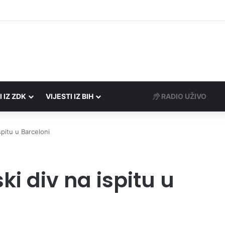
Porezne uprave FBiH na području ZDK izvršili 24 inspekcijska nadzora
I IZ ZDK
VIJESTI IZ BIH
RADIO UŽIVO
spitu u Barceloni
i div na ispitu u