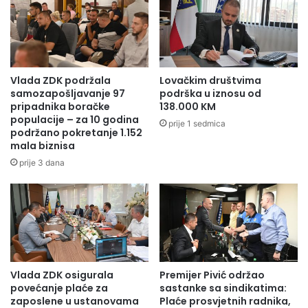
Vlada ZDK podržala
Lovačkim društvima
samozapošljavanje 97
podrška u iznosu od
pripadnika boračke
138.000 KM
populacije – za 10 godina
prije 1 sedmica
podržano pokretanje 1.152
mala biznisa
prije 3 dana
Vlada ZDK osigurala
Premijer Pivić održao
povećanje plaće za
sastanke sa sindikatima:
zaposlene u ustanovama
Plaće prosvjetnih radnika,