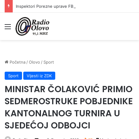
Inspektori Porezne uprave FBiH na području ZDK izvršili 24 inspekcijska nadzora
Meni
Početna
/
Olovo
/
Sport
Sport
Vijesti iz ZDK
MINISTAR ČOLAKOVIĆ PRIMIO
SEDMEROSTRUKE POBJEDNIKE
KANTONALNOG TURNIRA U
SJEDEĆOJ ODBOJCI