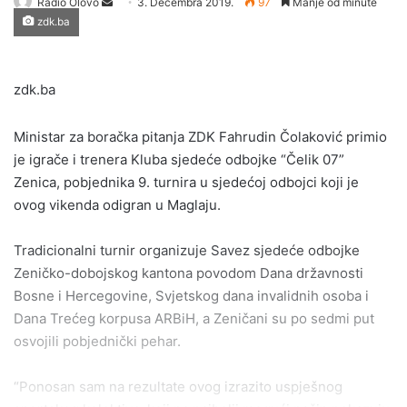
Send
Radio Olovo
3. Decembra 2019.
97
Manje od minute
zdk.ba
an
email
zdk.ba
Ministar za boračka pitanja ZDK Fahrudin Čolaković primio
je igrače i trenera Kluba sjedeće odbojke “Čelik 07”
Zenica, pobjednika 9. turnira u sjedećoj odbojci koji je
ovog vikenda odigran u Maglaju.
Tradicionalni turnir organizuje Savez sjedeće odbojke
Zeničko-dobojskog kantona povodom Dana državnosti
Bosne i Hercegovine, Svjetskog dana invalidnih osoba i
Dana Trećeg korpusa ARBiH, a Zeničani su po sedmi put
osvojili pobjednički pehar.
“Ponosan sam na rezultate ovog izrazito uspješnog