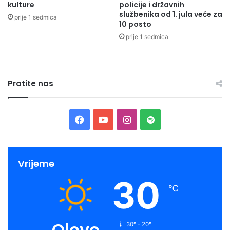
kulture
policije i državnih
službenika od 1. jula veće za
prije 1 sedmica
10 posto
prije 1 sedmica
Pratite nas
Facebook
YouTube
Instagram
Spotify
Vrijeme
30
℃
Olovo
30º - 20º