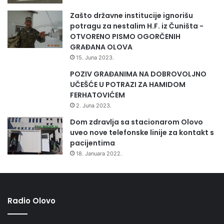
Zašto državne institucije ignorišu
potragu za nestalim H.F. iz Čuništa -
OTVORENO PISMO OGORČENIH
GRAĐANA OLOVA
15. Juna 2023.
POZIV GRAĐANIMA NA DOBROVOLJNO
UČEŠĆE U POTRAZI ZA HAMIDOM
FERHATOVIĆEM
2. Juna 2023.
Dom zdravlja sa stacionarom Olovo
uveo nove telefonske linije za kontakt s
pacijentima
18. Januara 2022.
Radio Olovo