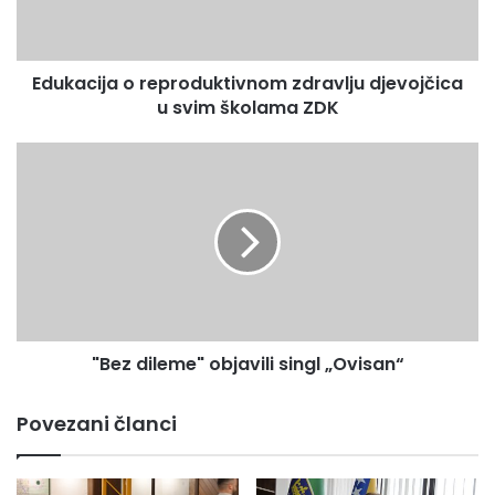
svim
školama
ZDK
Edukacija o reproduktivnom zdravlju djevojčica
u svim školama ZDK
"Bez
dileme"
objavili
singl
„Ovisan“
"Bez dileme" objavili singl „Ovisan“
Povezani članci