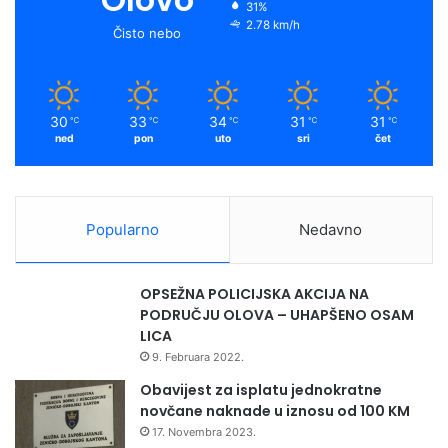
31%
2.78 km/h
Čisto nebo
30
33
34
31
31
℃
℃
℃
℃
℃
ned
pon
uto
sri
čet
Popularno
Nedavno
OPSEŽNA POLICIJSKA AKCIJA NA
PODRUČJU OLOVA – UHAPŠENO OSAM
LICA
9. Februara 2022.
Obavijest za isplatu jednokratne
novčane naknade u iznosu od 100 KM
17. Novembra 2023.