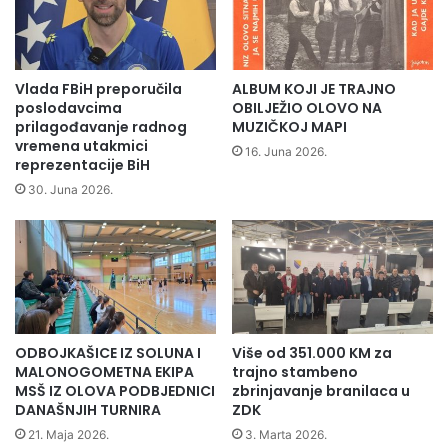
Vlada FBiH preporučila
ALBUM KOJI JE TRAJNO
poslodavcima
OBILJEŽIO OLOVO NA
prilagođavanje radnog
MUZIČKOJ MAPI
vremena utakmici
16. Juna 2026.
reprezentacije BiH
zdk.ba
30. Juna 2026.
Direktorica British Councila u BiH je rekla kako je
impresionirana kretivnošću, timskim radom i entuzijazmom
učenika iz Zenice, Sarajeva, Olova, Širokog Brijega, Tešnja,
Vareša, Breze, Nemile i Gruda, čiji su projekti uspješno
prošli prvu fazu ocjenjivanja.
ODBOJKAŠICE IZ SOLUNA I
Više od 351.000 KM za
“Divno je vidjeti pozitivan uticaj koji je program imao u
MALONOGOMETNA EKIPA
trajno stambeno
učionicama širom Bosne i Hercegovine”, kazala je Halilović.
MSŠ IZ OLOVA PODBJEDNICI
zbrinjavanje branilaca u
DANAŠNJIH TURNIRA
ZDK
21. Maja 2026.
3. Marta 2026.
Ministar Spahija Kozlić je izrazio zadovoljstvo što je među