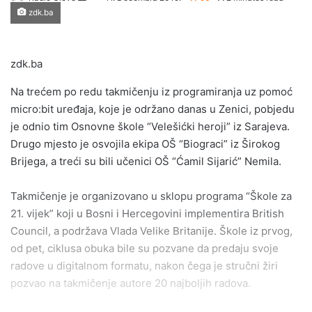
zdk.ba
an
email
zdk.ba
Na trećem po redu takmičenju iz programiranja uz pomoć
micro:bit uređaja, koje je održano danas u Zenici, pobjedu
je odnio tim Osnovne škole “Velešićki heroji” iz Sarajeva.
Drugo mjesto je osvojila ekipa OŠ “Biograci” iz Širokog
Brijega, a treći su bili učenici OŠ “Ćamil Sijarić” Nemila.
Takmičenje je organizovano u sklopu programa “Škole za
21. vijek” koji u Bosni i Hercegovini implementira British
Council, a podržava Vlada Velike Britanije. Škole iz prvog,
od pet, ciklusa obuka bile su pozvane da predaju svoje
radove u digitalnom formatu, nakon čega je stručni žiri
pozvao na takmičenje autore 20 najboljih radova.