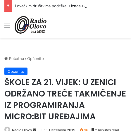
Lovačkim društvima podrška u iznosu od 138.000 KM
Meni
Početna
/
Općenito
Općenito
ŠKOLE ZA 21. VIJEK: U ZENICI
ODRŽANO TREĆE TAKMIČENJE
IZ PROGRAMIRANJA
MICRO:BIT UREĐAJIMA
Send
Radio Olovo
11. Decembra 2019.
96
2 minutes read