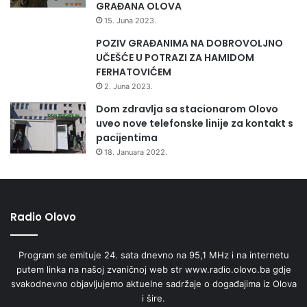
GRAĐANA OLOVA
15. Juna 2023.
POZIV GRAĐANIMA NA DOBROVOLJNO
UČEŠĆE U POTRAZI ZA HAMIDOM
FERHATOVIĆEM
2. Juna 2023.
Dom zdravlja sa stacionarom Olovo
uveo nove telefonske linije za kontakt s
pacijentima
18. Januara 2022.
Radio Olovo
Program se emituje 24. sata dnevno na 95,1 MHz i na internetu
putem linka na našoj zvaničnoj web str www.radio.olovo.ba gdje
svakodnevno objavljujemo aktuelne sadržaje o događajima iz Olova
i šire.