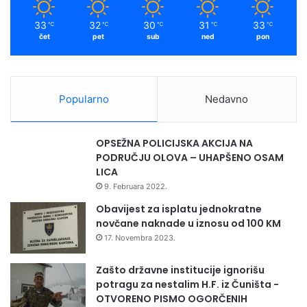
Press služba ZDK
33
32
30
31
33
℃
℃
℃
℃
℃
čet
pet
sub
ned
pon
Popularno
Nedavno
OPSEŽNA POLICIJSKA AKCIJA NA
PODRUČJU OLOVA – UHAPŠENO OSAM
LICA
9. Februara 2022.
Obavijest za isplatu jednokratne
novčane naknade u iznosu od 100 KM
17. Novembra 2023.
Zašto državne institucije ignorišu
potragu za nestalim H.F. iz Čuništa -
OTVORENO PISMO OGORČENIH