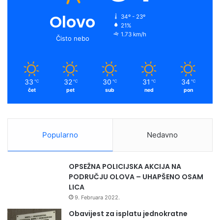
Olovo
34º - 23º
21%
1.73 km/h
Čisto nebo
33
32
30
31
34
℃
℃
℃
℃
℃
čet
pet
sub
ned
pon
Popularno
Nedavno
OPSEŽNA POLICIJSKA AKCIJA NA
PODRUČJU OLOVA – UHAPŠENO OSAM
LICA
9. Februara 2022.
Obavijest za isplatu jednokratne