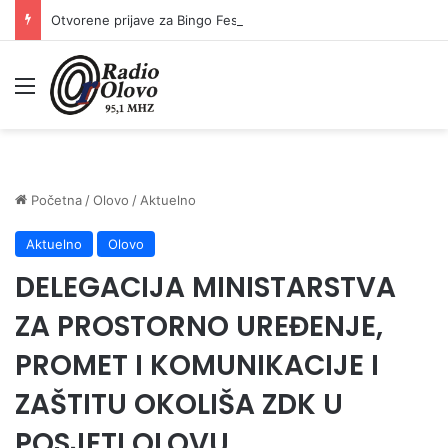
Otvorene prijave za Bingo Festival Fits: Odaberite outfit s omiljenim influencerom i zablistajte na Crvenom tepihu Sarajevo Film Festivala
Meni
Početna
/
Olovo
/
Aktuelno
Aktuelno
Olovo
DELEGACIJA MINISTARSTVA
ZA PROSTORNO UREĐENJE,
PROMET I KOMUNIKACIJE I
ZAŠTITU OKOLIŠA ZDK U
POSJETI OLOVU