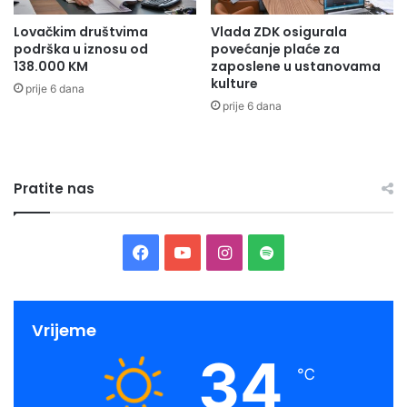
Lovačkim društvima
Vlada ZDK osigurala
podrška u iznosu od
povećanje plaće za
138.000 KM
zaposlene u ustanovama
kulture
prije 6 dana
prije 6 dana
Pratite nas
Facebook
YouTube
Instagram
Spotify
Vrijeme
34
℃