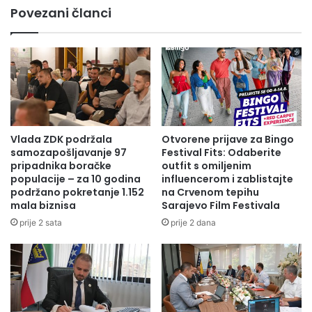
pokazne
Povezani članci
vježbe
Vlada ZDK podržala
Otvorene prijave za Bingo
samozapošljavanje 97
Festival Fits: Odaberite
pripadnika boračke
outfit s omiljenim
populacije – za 10 godina
influencerom i zablistajte
podržano pokretanje 1.152
na Crvenom tepihu
mala biznisa
Sarajevo Film Festivala
prije 2 sata
prije 2 dana