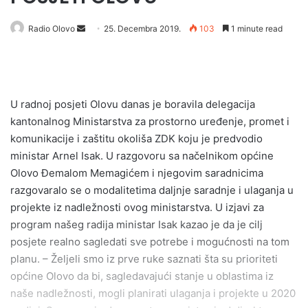
Send
Radio Olovo
25. Decembra 2019.
103
1 minute read
an
email
U radnoj posjeti Olovu danas je boravila delegacija
kantonalnog Ministarstva za prostorno uređenje, promet i
komunikacije i zaštitu okoliša ZDK koju je predvodio
ministar Arnel Isak. U razgovoru sa načelnikom općine
Olovo Đemalom Memagićem i njegovim saradnicima
razgovaralo se o modalitetima daljnje saradnje i ulaganja u
projekte iz nadležnosti ovog ministarstva. U izjavi za
program našeg radija ministar Isak kazao je da je cilj
posjete realno sagledati sve potrebe i mogućnosti na tom
planu. – Željeli smo iz prve ruke saznati šta su prioriteti
općine Olovo da bi, sagledavajući stanje u oblastima iz
naše nadležnosti, mogli planirati ulaganja i projekte u 2020