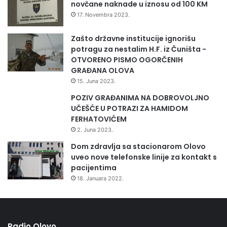
novčane naknade u iznosu od 100 KM
17. Novembra 2023.
Zašto državne institucije ignorišu
potragu za nestalim H.F. iz Čuništa -
OTVORENO PISMO OGORČENIH
GRAĐANA OLOVA
15. Juna 2023.
POZIV GRAĐANIMA NA DOBROVOLJNO
UČEŠĆE U POTRAZI ZA HAMIDOM
FERHATOVIĆEM
2. Juna 2023.
Dom zdravlja sa stacionarom Olovo
uveo nove telefonske linije za kontakt s
pacijentima
18. Januara 2022.
Radio Olovo