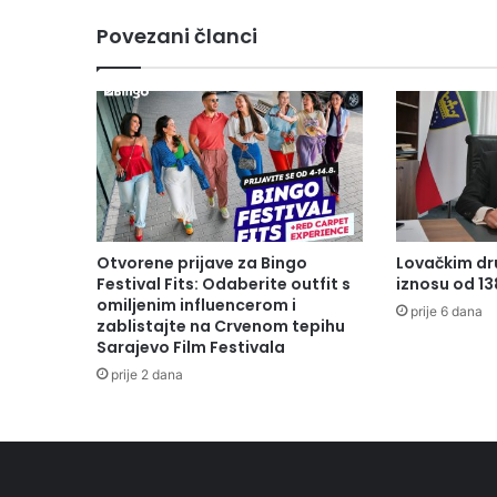
Povezani članci
Otvorene prijave za Bingo
Lovačkim dr
Festival Fits: Odaberite outfit s
iznosu od 1
omiljenim influencerom i
prije 6 dana
zablistajte na Crvenom tepihu
Sarajevo Film Festivala
prije 2 dana