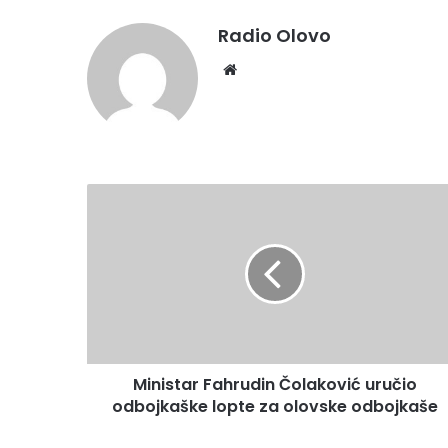
Radio Olovo
Website
Ministar
Fahrudin
Čolaković
uručio
odbojkaške
lopte
za
olovske
odbojkaše
Ministar Fahrudin Čolaković uručio
odbojkaške lopte za olovske odbojkaše