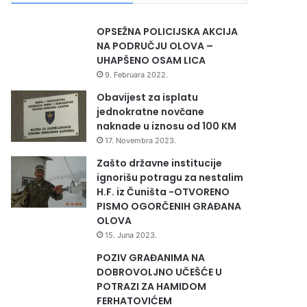
OPSEŽNA POLICIJSKA AKCIJA
NA PODRUČJU OLOVA –
UHAPŠENO OSAM LICA
9. Februara 2022.
Obavijest za isplatu
jednokratne novčane
naknade u iznosu od 100 KM
17. Novembra 2023.
Zašto državne institucije
ignorišu potragu za nestalim
H.F. iz Čuništa -OTVORENO
PISMO OGORČENIH GRAĐANA
OLOVA
15. Juna 2023.
POZIV GRAĐANIMA NA
DOBROVOLJNO UČEŠĆE U
POTRAZI ZA HAMIDOM
FERHATOVIĆEM