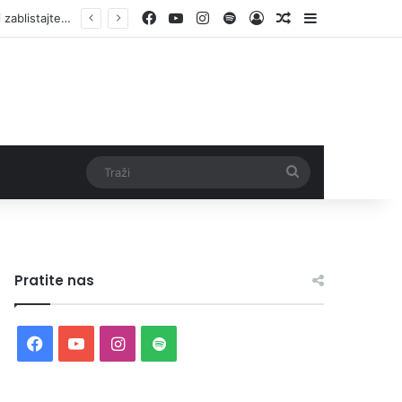
Facebook
YouTube
Instagram
Spotify
Log In
Random Article
Sidebar
Traži
Pratite nas
Facebook
YouTube
Instagram
Spotify