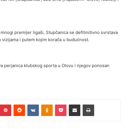
ogi premijer ligaši, Stupčanica se defitinitivno svrstava
m vizijama i putem kojim korača u budućnost.
va perjanica klubskog sporta u Olovu i njegov ponosan
umblr
Pinterest
Reddit
VKontakte
Odnoklassniki
Pocket
Podijeli putem Emaila
Print