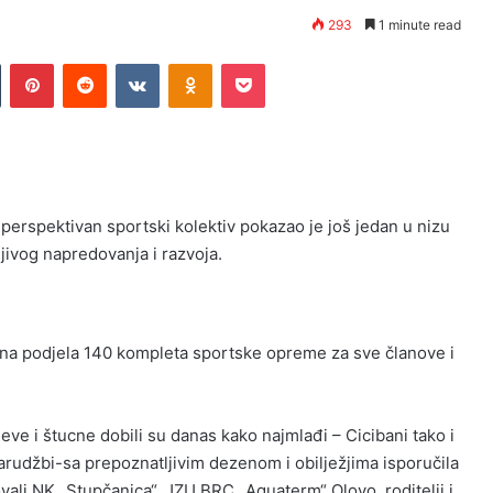
293
1 minute read
n
Tumblr
Pinterest
Reddit
VKontakte
Odnoklassniki
Pocket
perspektivan sportski kolektiv pokazao je još jedan u nizu
jivog napredovanja i razvoja.
ena podjela 140 kompleta sportske opreme za sve članove i
ve i štucne dobili su danas kako najmlađi – Cicibani tako i
o narudžbi-sa prepoznatljivim dezenom i obilježjima isporučila
vali NK „Stupčanica“, JZU BRC „Aquaterm“ Olovo, roditelji i