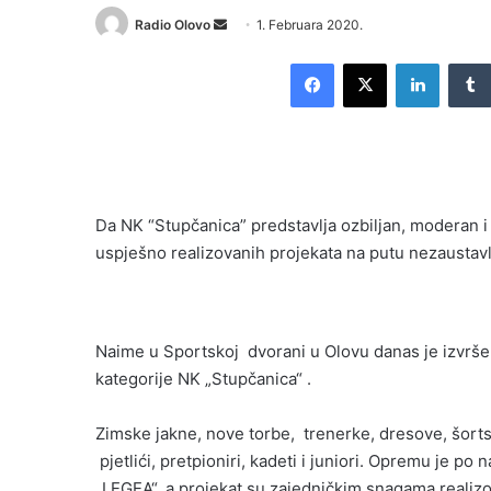
Send
Radio Olovo
1. Februara 2020.
an
Facebook
X
LinkedI
email
Da NK “Stupčanica” predstavlja ozbiljan, moderan i 
uspješno realizovanih projekata na putu nezaustavl
Naime u Sportskoj dvorani u Olovu danas je izvrš
kategorije NK „Stupčanica“ .
Zimske jakne, nove torbe, trenerke, dresove, šortse
pjetlići, pretpioniri, kadeti i juniori. Opremu je p
„LEGEA“, a projekat su zajedničkim snagama realizo