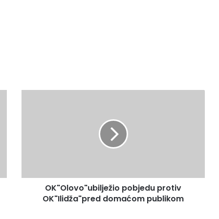
OK"Olovo"ubilježio
pobjedu
protiv
OK"Ilidža"pred
domaćom
publikom
OK"Olovo"ubilježio pobjedu protiv
OK"Ilidža"pred domaćom publikom