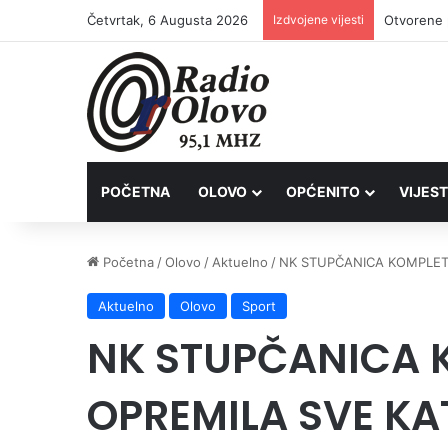
Četvrtak, 6 Augusta 2026
Izdvojene vijesti
Lovačkim 
POČETNA
OLOVO
OPĆENITO
VIJEST
Početna
/
Olovo
/
Aktuelno
/
NK STUPČANICA KOMPLET
Aktuelno
Olovo
Sport
NK STUPČANICA 
OPREMILA SVE KA