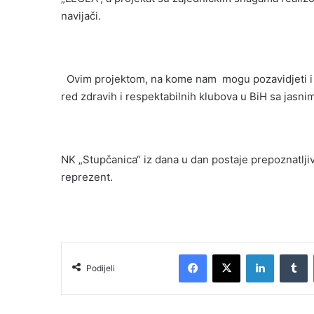
navijači.
Ovim projektom, na kome nam mogu pozavidjeti i mn
red zdravih i respektabilnih klubova u BiH sa jasni
NK „Stupčanica“ iz dana u dan postaje prepoznatlji
reprezent.
Facebook
X
LinkedIn
T
Podijeli