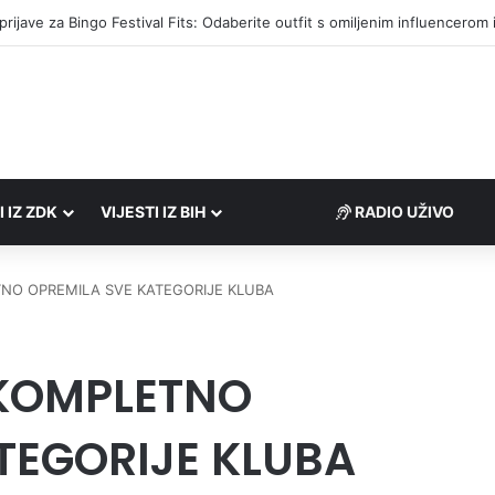
društvima podrška u iznosu od 138.000 KM
I IZ ZDK
VIJESTI IZ BIH
RADIO UŽIVO
NO OPREMILA SVE KATEGORIJE KLUBA
KOMPLETNO
TEGORIJE KLUBA