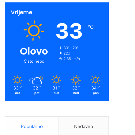
Vrijeme
33
℃
Olovo
33º - 23º
22%
2.35 km/h
Čisto nebo
33
32
31
32
34
℃
℃
℃
℃
℃
čet
pet
sub
ned
pon
Popularno
Nedavno