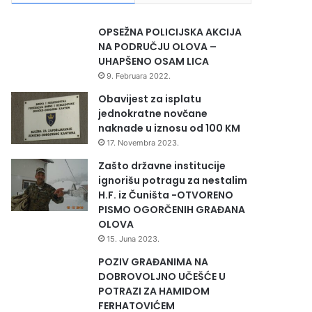
OPSEŽNA POLICIJSKA AKCIJA
NA PODRUČJU OLOVA –
UHAPŠENO OSAM LICA
9. Februara 2022.
Obavijest za isplatu
jednokratne novčane
naknade u iznosu od 100 KM
17. Novembra 2023.
Zašto državne institucije
ignorišu potragu za nestalim
H.F. iz Čuništa -OTVORENO
PISMO OGORČENIH GRAĐANA
OLOVA
15. Juna 2023.
POZIV GRAĐANIMA NA
DOBROVOLJNO UČEŠĆE U
POTRAZI ZA HAMIDOM
FERHATOVIĆEM