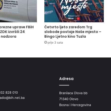
orezne uprave FBiH
Četvrto ljeto zaredom Trg
ZDK izvršili 24
slobode postaje Naše mjesto –
a nadzora
Bingo Ljetno kino Tuzla
prije 3 sata
Adresa
032 828 010
Branilaca Olova bb
radio@bih.net.ba
71340 Olovo
Bosna i Hercegovina