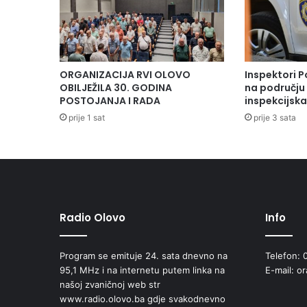
ORGANIZACIJA RVI OLOVO
Inspektori P
OBILJEŽILA 30. GODINA
na području 
POSTOJANJA I RADA
inspekcijsk
prije 1 sat
prije 3 sata
Radio Olovo
Info
Program se emituje 24. sata dnevno na
Telefon: 
95,1 MHz i na internetu putem linka na
E-mail: o
našoj zvaničnoj web str
www.radio.olovo.ba gdje svakodnevno