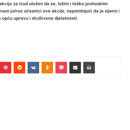
akcija za trud uložen da se, lošim i teško prohodnim
nam jutros učesnici ove akcije, napominjući da je sijeno i
 opću upravu i društvene djelatnosti.
umblr
Pinterest
Reddit
VKontakte
Odnoklassniki
Pocket
Podijeli putem Emaila
Print