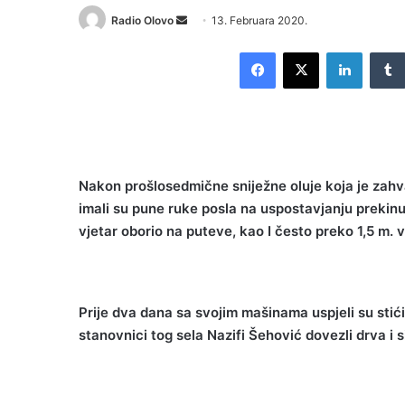
Send
Radio Olovo
13. Februara 2020.
an
Facebook
X
LinkedI
email
Nakon prošlosedmične sniježne oluje koja je zahva
imali su pune ruke posla na uspostavjanju prekinut
vjetar oborio na puteve, kao I često preko 1,5 m. 
Prije dva dana sa svojim mašinama uspjeli su sti
ć
stanovnici tog sela Nazifi Šehović dovezli drva i 