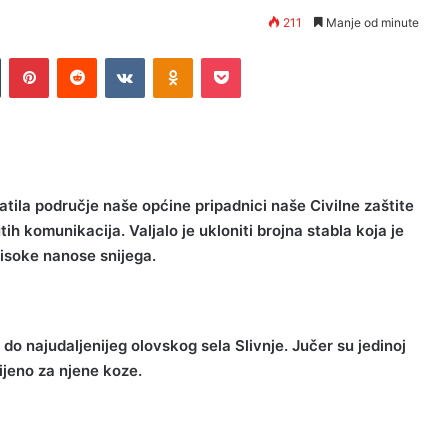
211
Manje od minute
n
Tumblr
Pinterest
Reddit
VKontakte
Odnoklassniki
Pocket
tila područje naše općine pripadnici naše Civilne zaštite
ih komunikacija. Valjalo je ukloniti brojna stabla koja je
visoke nanose snijega.
i do najudaljenijeg olovskog sela Slivnje. Jučer su jedinoj
sijeno za njene koze.