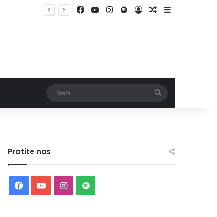
Facebook
YouTube
Instagram
Spotify
Log In
Random Article
Sidebar
Traži
Pratite nas
Facebook
YouTube
Instagram
Spotify