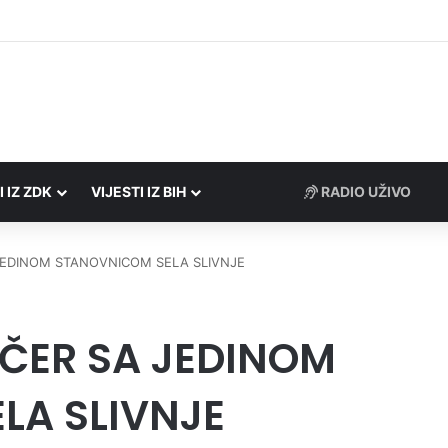
rezne uprave FBiH na području ZDK izvršili 24 inspekcijska nadzora
I IZ ZDK
VIJESTI IZ BIH
 JEDINOM STANOVNICOM SELA SLIVNJE
UČER SA JEDINOM
LA SLIVNJE