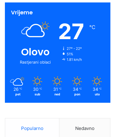
Vrijeme
27
℃
Olovo
27º - 22º
51%
1.81 km/h
Rastjerani oblaci
26
30
31
34
34
℃
℃
℃
℃
℃
pet
sub
ned
pon
uto
Popularno
Nedavno