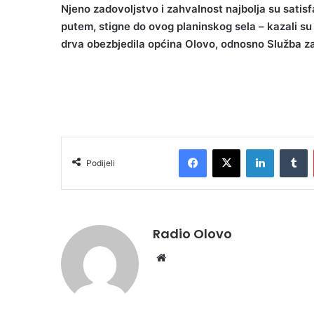
Njeno zadovoljstvo i zahvalnost najbolja su satisf
putem, stigne do ovog planinskog sela – kazali su 
drva obezbjedila općina Olovo, odnosno Služba za
Facebook
X
LinkedIn
T
Podijeli
Radio Olovo
Website