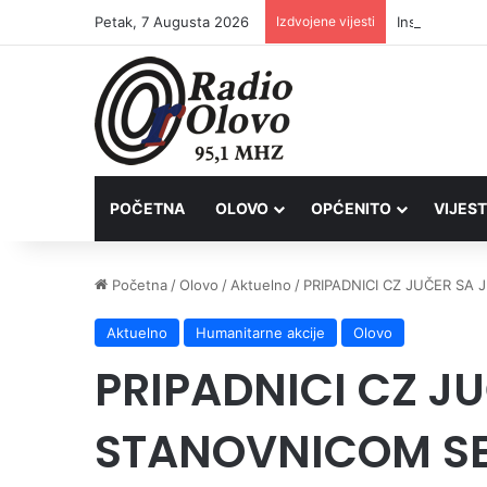
Petak, 7 Augusta 2026
Izdvojene vijesti
Inspektori Po
POČETNA
OLOVO
OPĆENITO
VIJEST
Početna
/
Olovo
/
Aktuelno
/
PRIPADNICI CZ JUČER SA
Aktuelno
Humanitarne akcije
Olovo
PRIPADNICI CZ J
STANOVNICOM SE