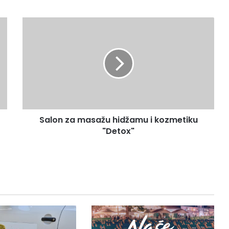
Salon
za
masažu
hidžamu
i
kozmetiku
"Detox"
Salon za masažu hidžamu i kozmetiku
"Detox"