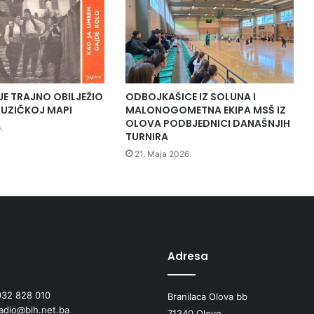
JE TRAJNO OBILJEŽIO
ODBOJKAŠICE IZ SOLUNA I
UZIČKOJ MAPI
MALONOGOMETNA EKIPA MSŠ IZ
OLOVA PODBJEDNICI DANAŠNJIH
.
TURNIRA
21. Maja 2026.
Adresa
032 828 010
Branilaca Olova bb
radio@bih.net.ba
71340 Olovo