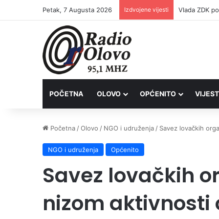
Petak, 7 Augusta 2026
Izdvojene vijesti
POČETNA
OLOVO
OPĆENITO
VIJEST
Početna
/
Olovo
/
NGO i udruženja
/
Savez lovačkih orga
NGO i udruženja
Općenito
Savez lovačkih or
nizom aktivnosti 