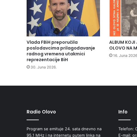
Vlada FBiH preporučila
ALBUM KOJI 
poslodavcima prilagođavanje
OLOVO NA M
radnog vremena utakmici
16. Juna 2026
reprezentacije BiH
30. Juna 2026.
Radio Olovo
Info
Program se emituje 24. sata dnevno na
Telefon: 
95,1 MHz i na internetu putem linka na
E-mail: o