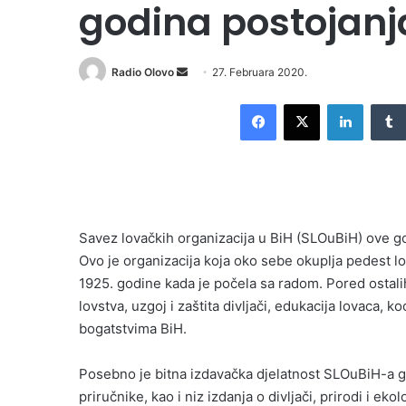
godina postojanj
Send
Radio Olovo
27. Februara 2020.
an
Facebook
X
LinkedI
email
Savez lovačkih organizacija u BiH (SLOuBiH) ove god
Ovo je organizacija koja oko sebe okuplja pedest l
1925. godine kada je počela sa radom. Pored ostalih
lovstva, uzgoj i zaštita divljači, edukacija lovaca, 
bogatstvima BiH.
Posebno je bitna izdavačka djelatnost SLOuBiH-a gd
priručnike, kao i niz izdanja o divljači, prirodi i ekolo