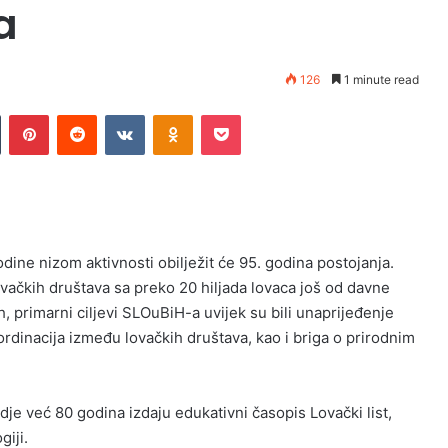
a
126
1 minute read
n
Tumblr
Pinterest
Reddit
VKontakte
Odnoklassniki
Pocket
ine nizom aktivnosti obilježit će 95. godina postojanja.
ovačkih društava sa preko 20 hiljada lovaca još od davne
, primarni ciljevi SLOuBiH-a uvijek su bili unaprijeđenje
koordinacija između lovačkih društava, kao i briga o prirodnim
je već 80 godina izdaju edukativni časopis Lovački list,
giji.