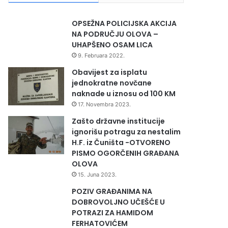
OPSEŽNA POLICIJSKA AKCIJA
NA PODRUČJU OLOVA –
UHAPŠENO OSAM LICA
9. Februara 2022.
Obavijest za isplatu
jednokratne novčane
naknade u iznosu od 100 KM
17. Novembra 2023.
Zašto državne institucije
ignorišu potragu za nestalim
H.F. iz Čuništa -OTVORENO
PISMO OGORČENIH GRAĐANA
OLOVA
15. Juna 2023.
POZIV GRAĐANIMA NA
DOBROVOLJNO UČEŠĆE U
POTRAZI ZA HAMIDOM
FERHATOVIĆEM