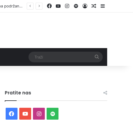
Facebook
YouTube
Instagram
Spotify
Log In
Random Article
Sidebar
Otvorene prijave za Bingo Festival Fits: Odaberite outfit s omiljenim influencerom i zablistajte na Crvenom tepihu Sarajevo Film Festivala
Traži
Pratite nas
Facebook
YouTube
Instagram
Spotify