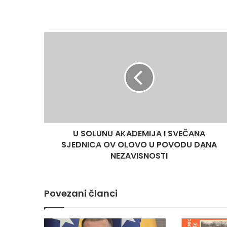
U
SOLUNU
AKADEMIJA
I
SVEČANA
SJEDNICA
OV
OLOVO
U
U SOLUNU AKADEMIJA I SVEČANA
POVODU
DANA
SJEDNICA OV OLOVO U POVODU DANA
NEZAVISNOSTI
NEZAVISNOSTI
Povezani članci