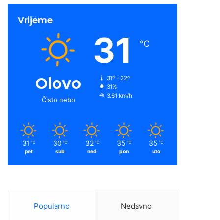
Vrijeme
31
℃
Olovo
31º - 22º
31%
3.61 km/h
Čisto nebo
31
30
32
35
35
℃
℃
℃
℃
℃
pet
sub
ned
pon
uto
Popularno
Nedavno