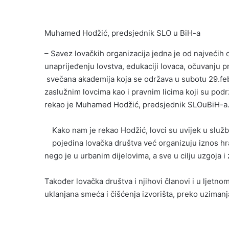
Muhamed Hodžić, predsjednik SLO u BiH-a
– Savez lovačkih organizacija jedna je od najvećih 
unaprijeđenju lovstva, edukaciji lovaca, očuvanju pr
svečana akademija koja se održava u subotu 29.febru
zaslužnim lovcima kao i pravnim licima koji su podrž
rekao je Muhamed Hodžić, predsjednik SLOuBiH-a
Kako nam je rekao Hodžić, lovci su uvijek u služb
pojedina lovačka društva već organizuju iznos hra
nego je u urbanim dijelovima, a sve u cilju uzgoja i z
Također lovačka društva i njihovi članovi i u ljetn
uklanjana smeća i čišćenja izvorišta, preko uziman