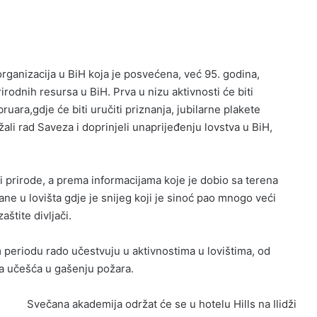
organizacija u BiH koja je posvećena, već 95. godina,
irodnih resursa u BiH. Prva u nizu aktivnosti će biti
ara,gdje će biti uručiti priznanja, jubilarne plakete
ali rad Saveza i doprinjeli unaprijeđenju lovstva u BiH,
.
i prirode, a prema informacijama koje je dobio sa terena
ne u lovišta gdje je snijeg koji je sinoć pao mnogo veći
aštite divljači.
om periodu rado učestvuju u aktivnostima u lovištima, od
ja učešća u gašenju požara.
Svečana akademija održat će se u hotelu Hills na Ilidži