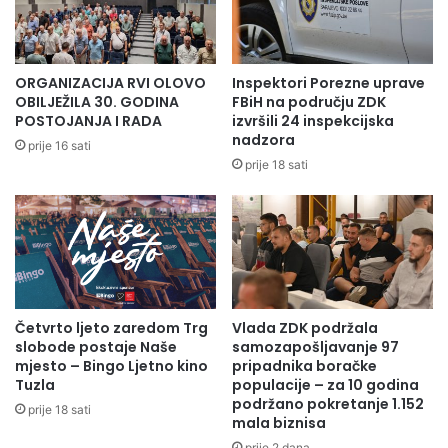
1. Općinski načelnik,
Tel. 032/ 829-540,
ORGANIZACIJA RVI OLOVO
Inspektori Porezne uprave
OBILJEŽILA 30. GODINA
FBiH na području ZDK
POSTOJANJA I RADA
izvršili 24 inspekcijska
nadzora
prije 16 sati
E-mail: nacelnik@olovo.gov.ba
prije 18 sati
2. Služba za opću
upravu i društvene
djelatnosti,
Četvrto ljeto zaredom Trg
Vlada ZDK podržala
slobode postaje Naše
samozapošljavanje 97
mjesto – Bingo Ljetno kino
pripadnika boračke
Tuzla
populacije – za 10 godina
Pomoćnik Općinskog načelnika: Imer Karagić
podržano pokretanje 1.152
prije 18 sati
mala biznisa
prije 2 dana