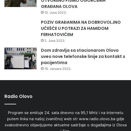
OTVORENO PISMO OGORČENIH
GRAĐANA OLOVA
15. Juna 2023.
3.1. Odsjek za imovinsko pravne poslove i katastar
POZIV GRAĐANIMA NA DOBROVOLJNO
Šef odsjeka: Senada Džakmić,
UČEŠĆE U POTRAZI ZA HAMIDOM
FERHATOVIĆEM
2. Juna 2023.
Tel. 032/ 829-543,
Dom zdravlja sa stacionarom Olovo
uveo nove telefonske linije za kontakt s
E-mail: menadzer.centra@olovo.gov.ba
pacijentima
18. Januara 2022.
3.2. Katastar
Tel. 032/ 829-545.
Radio Olovo
3.3. Urbanizam
Program se emituje 24. sata dnevno na 95,1 MHz i na internetu
032/ 829-547.
putem linka na našoj zvaničnoj web str www.radio.olovo.ba gdje
svakodnevno objavljujemo aktuelne sadržaje o događajima iz Olova
i šire.