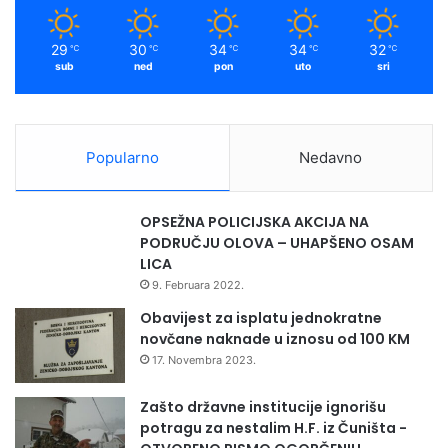
poslove,
29
30
34
34
32
℃
℃
℃
℃
℃
sub
ned
pon
uto
sri
Pomoćnica
Popularno
Nedavno
Općinskog
OPSEŽNA POLICIJSKA AKCIJA NA
načelnika: Merisa
PODRUČJU OLOVA – UHAPŠENO OSAM
LICA
Kaljanac,
9. Februara 2022.
Obavijest za isplatu jednokratne
novčane naknade u iznosu od 100 KM
17. Novembra 2023.
Tel. 032/ 829-567,
Zašto državne institucije ignorišu
potragu za nestalim H.F. iz Čuništa -
E-mail: privreda@olovo.gov.ba