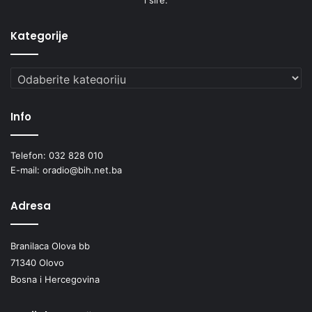
4. Služba civilne
Kategorije
zaštite,
Kategorije
Pomoćnik Općinskog načelnika: Avdo Degirmendžić
Info
Tel. 032/ 829-565
Telefon: 032 828 010
E-mail: oradio@bih.net.ba
E-mail: civilna@olovo.gov.ba
Adresa
5. Stručna služba Općinskog vijeća
Branilaca Olova bb
Tel. 032/ 829-543.
71340 Olovo
Bosna i Hercegovina