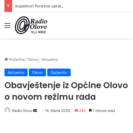
Inspektori Porezne uprave FBiH na području ZDK izvršili 24 inspekcijska nadzora
Meni
Početna
/
Olovo
/
Aktuelno
Aktuelno
Olovo
Općenito
Obavještenje iz Općine Olovo
o novom režimu rada
Send
Radio Olovo
16. Marta 2020.
249
1 minute read
an
email