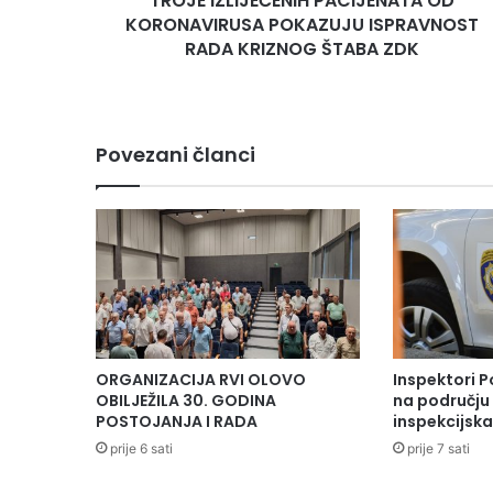
TROJE IZLIJEČENIH PACIJENATA OD
ZDK
KORONAVIRUSA POKAZUJU ISPRAVNOST
RADA KRIZNOG ŠTABA ZDK
Povezani članci
ORGANIZACIJA RVI OLOVO
Inspektori P
OBILJEŽILA 30. GODINA
na području 
POSTOJANJA I RADA
inspekcijsk
prije 6 sati
prije 7 sati