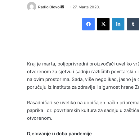
Send
Radio Olovo
27. Marta 2020.
an
Facebook
X
LinkedI
email
Kraj je marta, poljoprivredni proizvođači uveliko vr
otvorenom za sjetvu i sadnju različitih povrtarskih 
na ovim prostorima. Sada, više nego ikad, jasno je 
poručuju iz Instituta za zdravlje i sigurnost hrane Z
Rasadničari se uveliko na uobičajen način priprema
paprika i dr. povrtlarskih kultura za sadnju u zašti
otvorenom.
Djelovanje u doba pandemije