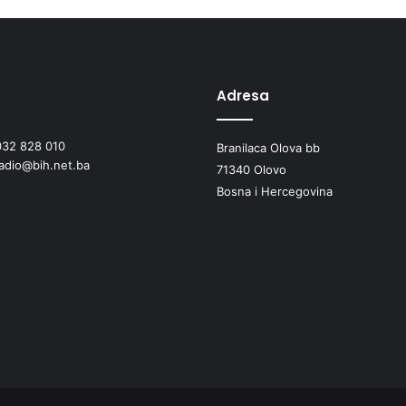
Adresa
032 828 010
Branilaca Olova bb
radio@bih.net.ba
71340 Olovo
Bosna i Hercegovina