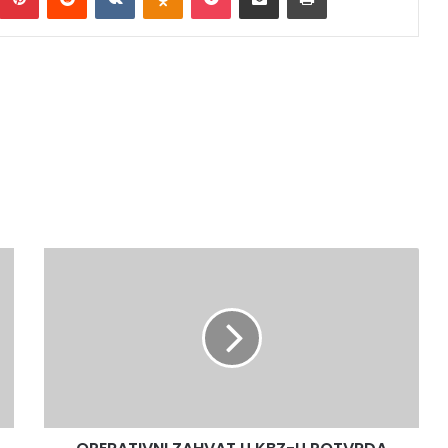
OPERATIVNI
ZAHVAT
U
KBZ-
U
POTVRDA
DA
JE
KRIZNI
ŠTAB