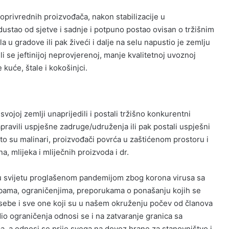
joprivrednih proizvođača, nakon stabilizacije u
stao od sjetve i sadnje i potpuno postao ovisan o tržišnim
a u gradove ili pak živeći i dalje na selu napustio je zemlju
li se jeftinijoj neprovjerenoj, manje kvalitetnoj uvoznoj
kuće, štale i kokošinjci.
i svojoj zemlji unaprijedili i postali tržišno konkurentni
ravili uspješne zadruge/udruženja ili pak postali uspješni
 to su malinari, proizvođači povrća u zaštićenom prostoru i
 mlijeka i mliječnih proizvoda i dr.
 u svijetu proglašenom pandemijom zbog korona virusa sa
dbama, ograničenjima, preporukama o ponašanju kojih se
sebe i sve one koji su u našem okruženju počev od članova
o ograničenja odnosi se i na zatvaranje granica sa
a, a odnosi se prije svega na dovoz hrane za stanovništvo i