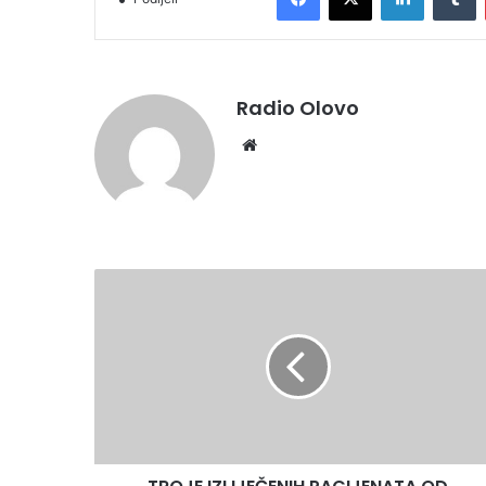
Radio Olovo
Website
TROJE
IZLIJEČENIH
PACIJENATA
OD
KORONAVIRUSA
POKAZUJU
ISPRAVNOST
RADA
KRIZNOG
ŠTABA