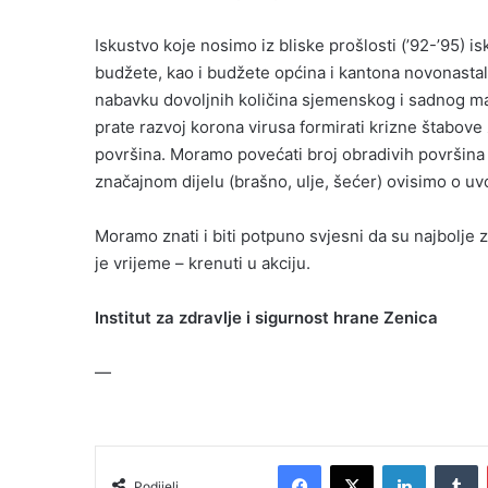
Iskustvo koje nosimo iz bliske prošlosti (’92-’95) i
budžete, kao i budžete općina i kantona novonastaloj
nabavku dovoljnih količina sjemenskog i sadnog mate
prate razvoj korona virusa formirati krizne štabove
površina. Moramo povećati broj obradivih površina
značajnom dijelu (brašno, ulje, šećer) ovisimo o u
Moramo znati i biti potpuno svjesni da su najbolje 
je vrijeme – krenuti u akciju.
Institut za zdravlje i sigurnost hrane Zenica
—
Facebook
X
LinkedIn
T
Podijeli