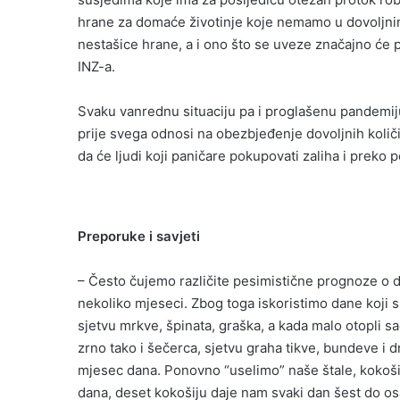
hrane za domaće životinje koje nemamo u dovoljnim
nestašice hrane, a i ono što se uveze značajno će po
INZ-a.
Svaku vanrednu situaciju pa i proglašenu pandemij
prije svega odnosi na obezbjeđenje dovoljnih količin
da će ljudi koji paničare pokupovati zaliha i preko 
Preporuke i savjeti
– Često čujemo različite pesimistične prognoze o 
nekoliko mjeseci. Zbog toga iskoristimo dane koji s
sjetvu mrkve, špinata, graška, a kada malo otopli sa
zrno tako i šečerca, sjetvu graha tikve, bundeve i 
mjesec dana. Ponovno “uselimo” naše štale, kokoši
dana, deset kokošiju daje nam svaki dan šest do osa