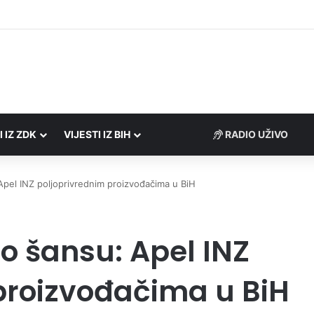
rezne uprave FBiH na području ZDK izvršili 24 inspekcijska nadzora
I IZ ZDK
VIJESTI IZ BIH
RADIO UŽIVO
: Apel INZ poljoprivrednim proizvođačima u BiH
kao šansu: Apel INZ
proizvođačima u BiH