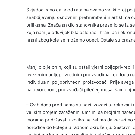
Svjedoci smo da je od rata na ovamo veliki broj pol
snabdijevanju osnovnim prehrambenim artiklima odu
prilikama. Značajan dio stanovnika preselio se iz sel
koja nam je oduvijek bila oslonac i hranilac i okrenu
hrani zbog koje se možemo opeći. Ostale su prazne 
Manji dio je onih, koji su ostali vjerni poljoprivredi 
uvezenim poljoprivrednim proizvodima i od toga nap
individualni poljoprivredni proizvođači. Prije svega
na otvorenom, proizvođači pilećeg mesa, šampinjona,
– Ovih dana pred nama su novi izazovi uzrokovani
velikim brojem zaraženih, umrlih, sa brojnim nare
moramo pridržavati ukoliko ne želimo da zarazimo 
porodice do kolega u radnom okruženju. Sastavni di
susjedima koje ima za posljedicu otežan protok rob