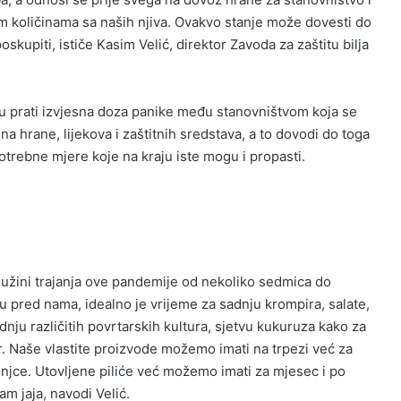
 količinama sa naših njiva. Ovakvo stanje može dovesti do
skupiti, ističe Kasim Velić, direktor Zavoda za zaštitu bilja
u prati izvjesna doza panike među stanovništvom koja se
a hrane, lijekova i zaštitnih sredstava, a to dovodi do toga
potrebne mjere koje na kraju iste mogu i propasti.
dužini trajanja ove pandemije od nekoliko sedmica do
u pred nama, idealno je vrijeme za sadnju krompira, salate,
dnju različitih povrtarskih kultura, sjetvu kukuruza kako za
dr. Naše vlastite proizvode možemo imati na trpezi već za
njce. Utovljene piliće već možemo imati za mjesec i po
m jaja, navodi Velić.