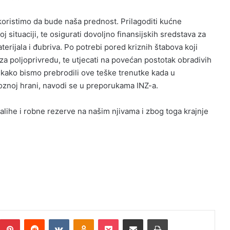
skoristimo da bude naša prednost. Prilagoditi kućne
 situaciji, te osigurati dovoljno finansijskih sredstava za
rijala i đubriva. Po potrebi pored kriznih štabova koji
 za poljoprivredu, te utjecati na povećan postotak obradivih
 kako bismo prebrodili ove teške trenutke kada u
voznoj hrani, navodi se u preporukama INZ-a.
zalihe i robne rezerve na našim njivama i zbog toga krajnje
umblr
Pinterest
Reddit
VKontakte
Odnoklassniki
Pocket
Podijeli putem Emaila
Print