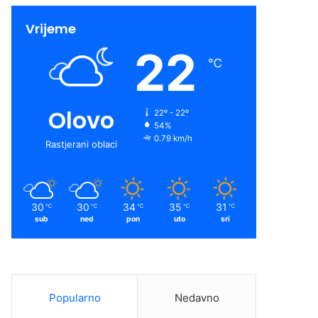
Vrijeme
22
℃
Olovo
22º - 22º
54%
0.79 km/h
Rastjerani oblaci
30
30
34
35
31
℃
℃
℃
℃
℃
sub
ned
pon
uto
sri
Popularno
Nedavno