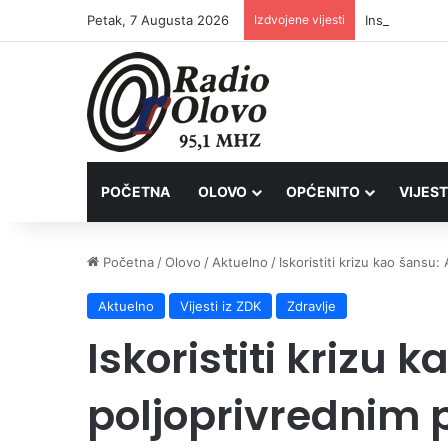
Petak, 7 Augusta 2026
Izdvojene vijesti
Inspektori Po
POČETNA
OLOVO
OPĆENITO
VIJEST
Početna
/
Olovo
/
Aktuelno
/
Iskoristiti krizu kao šansu
Aktuelno
Vijesti iz ZDK
Zdravlje
Iskoristiti krizu 
poljoprivrednim 