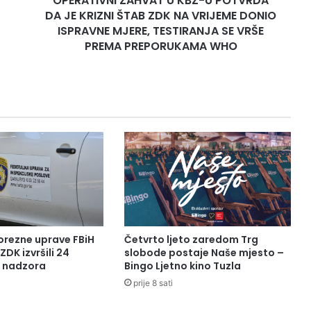
OPERATIVNI ZAHVAT U KBZ-U POTVRDA
ZDK
DA JE KRIZNI ŠTAB ZDK NA VRIJEME DONIO
NA
ISPRAVNE MJERE, TESTIRANJA SE VRŠE
VRIJEME
PREMA PREPORUKAMA WHO
DONIO
ISPRAVNE
MJERE,
TESTIRANJA
SE
VRŠE
PREMA
PREPORUKAMA
WHO
orezne uprave FBiH
Četvrto ljeto zaredom Trg
ZDK izvršili 24
slobode postaje Naše mjesto –
a nadzora
Bingo Ljetno kino Tuzla
prije 8 sati