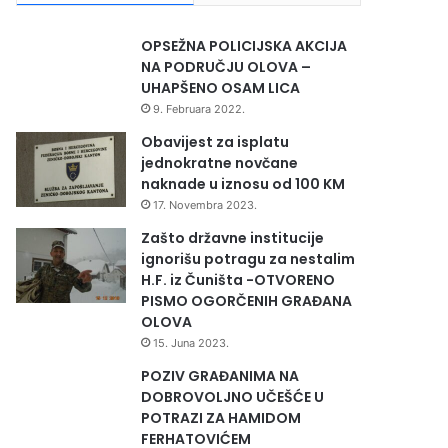
OPSEŽNA POLICIJSKA AKCIJA
NA PODRUČJU OLOVA –
UHAPŠENO OSAM LICA
9. Februara 2022.
Obavijest za isplatu
jednokratne novčane
naknade u iznosu od 100 KM
17. Novembra 2023.
Zašto državne institucije
ignorišu potragu za nestalim
H.F. iz Čuništa -OTVORENO
PISMO OGORČENIH GRAĐANA
OLOVA
15. Juna 2023.
POZIV GRAĐANIMA NA
DOBROVOLJNO UČEŠĆE U
POTRAZI ZA HAMIDOM
FERHATOVIĆEM