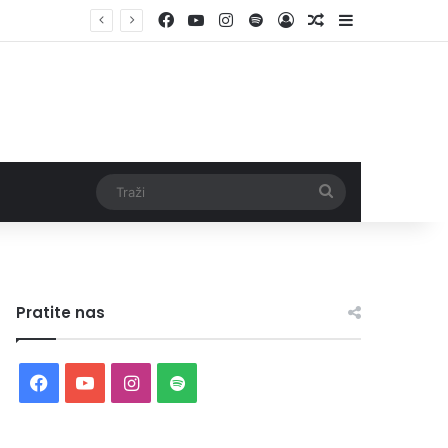
Facebook
YouTube
Instagram
Spotify
Log In
Random Article
Sidebar
Traži
Pratite nas
Facebook
YouTube
Instagram
Spotify