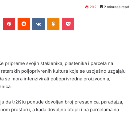
202
2 minutes read
n
Tumblr
Pinterest
Reddit
VKontakte
Odnoklassniki
Pocket
še pripreme svojih staklenika, plastenika i parcela na
i ratarskih poljoprivrenih kultura koje se uspješno uzgajaju
da se mora intenzivirati poljoprivredna proizvodnja,
enica.
ju da tržištu ponude dovoljan broj presadnica, paradajza,
ćenom prostoru, a kada dovoljno otopli i na parcelama na