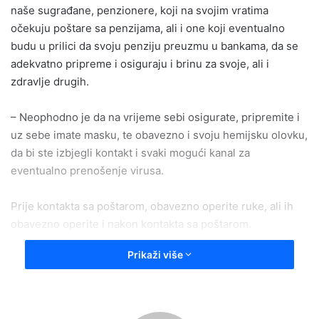
naše sugrađane, penzionere, koji na svojim vratima
očekuju poštare sa penzijama, ali i one koji eventualno
budu u prilici da svoju penziju preuzmu u bankama, da se
adekvatno pripreme i osiguraju i brinu za svoje, ali i
zdravlje drugih.
– Neophodno je da na vrijeme sebi osigurate, pripremite i
uz sebe imate masku, te obavezno i svoju hemijsku olovku,
da bi ste izbjegli kontakt i svaki mogući kanal za
eventualno prenošenje virusa.
Prije kontakta sa poštarom, obavezno operite ruke, ali ih
obavezno operite i nakon kontakta sa poštarom.
Prikaži više
Još jednom naglašavamo da je upravo populacija i dob
osoba koje primaju penziju najrizičnija, uz hronične
bolesnike, da zaraza virusom za koji još uvijek ne postoji
vakcina i lijek, donese teške, nerijetko i fatalna posljedice.