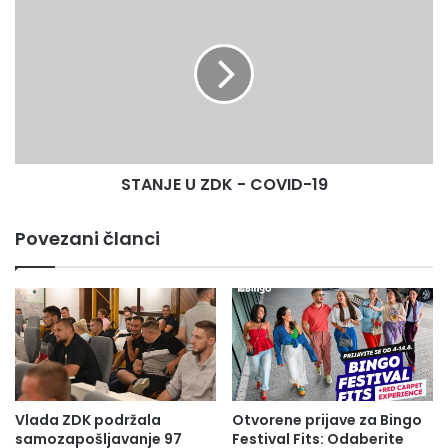
U
područjima, inostranstvu ili žarištima virusa.
ZDK
-
Koliko god se pridržavali mjera zaštite i samozaštite,
COVID-
postoji mogućnost da dođu u kontakt s virusom, prenose
19
ga dalje, pa je zato neophodno i poželjno da i svako od vas
primjeni maksimalne mjere zaštite.
STANJE U ZDK - COVID-19
INZ vas poziva da zaštitite sebe, ali i druge, primjenjujući
maksimalne mjere zaštite i da izbjegavate bilo kakve bliske
Povezani članci
kontakte. Veoma bitno je naglasiti da značajna većina
nosilaca virusa ne pokazuje nikakve znakove – simptome,
te da kontakt sa takvim osobama u uvjerenju da je vaše
okruženje zdravo i nezaraženo vama može uveliko
zakomplikovati i otežati život i zdravlje.
Želimo vam da ovaj i svaki naredni krug raspodjele penzija,
ali i susreti sa osobama koje imaju značajan krug kontakata
Vlada ZDK podržala
Otvorene prijave za Bingo
samozapošljavanje 97
Festival Fits: Odaberite
prođu u poštovanju mjera samozaštite i zaštite, te bez