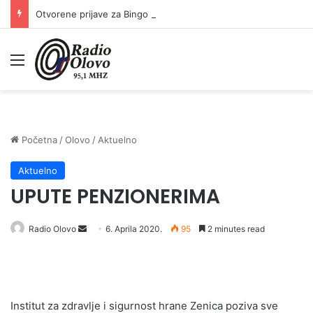
Otvorene prijave za Bingo Festival Fits: Odaberite outfit s omiljenim influencerom i zablistajte na Crvenom tepihu Sarajevo Film Festivala
Meni
Početna
/
Olovo
/
Aktuelno
Aktuelno
UPUTE PENZIONERIMA
Send
Radio Olovo
6. Aprila 2020.
95
2 minutes read
an
email
Institut za zdravlje i sigurnost hrane Zenica poziva sve