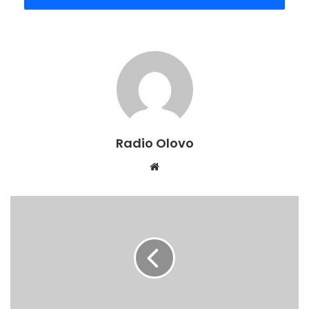
vrijeme pandemije potpuno neprihvatljivo ponašanje, te je
potrebno da se takve pojave obavezno sankcionišu!
Da bi pobijedili pandemiju potrebno je pridržavanje svih
preporučenih mjera zaštite i čelična disciplina,ističe
dr.Kućanović.
Radio Olovo
Website
NOVA
AKCIJA
DOBROVOLJNOG
DARIVANJA
KRVI
U
OLOVU
17.APRILA