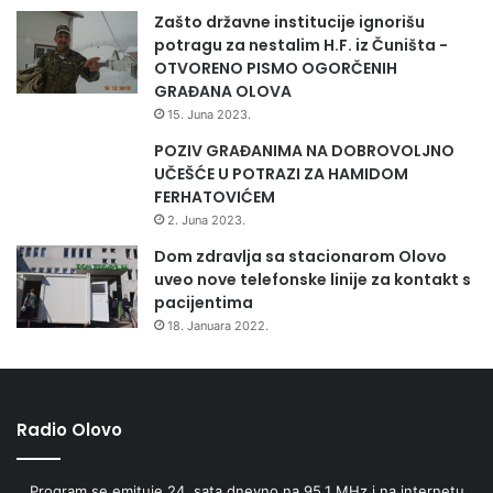
Zašto državne institucije ignorišu
potragu za nestalim H.F. iz Čuništa -
OTVORENO PISMO OGORČENIH
GRAĐANA OLOVA
15. Juna 2023.
POZIV GRAĐANIMA NA DOBROVOLJNO
UČEŠĆE U POTRAZI ZA HAMIDOM
FERHATOVIĆEM
2. Juna 2023.
Dom zdravlja sa stacionarom Olovo
uveo nove telefonske linije za kontakt s
pacijentima
18. Januara 2022.
Radio Olovo
Program se emituje 24. sata dnevno na 95,1 MHz i na internetu