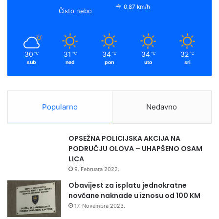
0.87 km/h
Čisto nebo
30
31
34
34
32
℃
℃
℃
℃
℃
sub
ned
pon
uto
sri
Popularno
Nedavno
OPSEŽNA POLICIJSKA AKCIJA NA
PODRUČJU OLOVA – UHAPŠENO OSAM
LICA
9. Februara 2022.
Obavijest za isplatu jednokratne
novčane naknade u iznosu od 100 KM
17. Novembra 2023.