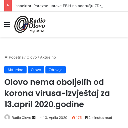
Inspektori Porezne uprave FBiH na području ZDK izvršili 24 inspekcijska nadzora
Meni
Početna
/
Olovo
/
Aktuelno
Aktuelno
Olovo
Zdravlje
Olovo nema oboljelih od
korona virusa-Izvještaj za
13.april 2020.godine
Send
Radio Olovo
13. Aprila 2020.
175
2 minutes read
an