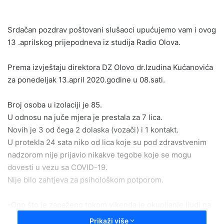
email
Srdačan pozdrav poštovani slušaoci upućujemo vam i ovog
13 .aprilskog prijepodneva iz studija Radio Olova.
Prema izvještaju direktora DZ Olovo dr.Izudina Kućanovića
za ponedeljak 13.april 2020.godine u 08.sati.
Broj osoba u izolaciji je 85.
U odnosu na juče mjera je prestala za 7 lica.
Novih je 3 od čega 2 dolaska (vozači) i 1 kontakt.
U protekla 24 sata niko od lica koje su pod zdravstvenim
nadzorom nije prijavio nikakve tegobe koje se mogu
dovesti u vezu sa COVID-19.
Nije bilo zahtjeva za psihološkom potporom.
-Ono što je zapaženo tokom vikenda je okupljanje ljudi na
izletištima i duž rijeke Krivaje što je vrlo opasno i za
Prikaži više