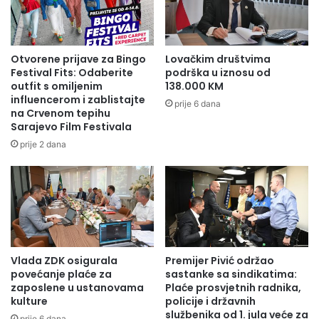
Otvorene prijave za Bingo
Lovačkim društvima
Festival Fits: Odaberite
podrška u iznosu od
outfit s omiljenim
138.000 KM
influencerom i zablistajte
prije 6 dana
na Crvenom tepihu
Sarajevo Film Festivala
prije 2 dana
Vlada ZDK osigurala
Premijer Pivić održao
povećanje plaće za
sastanke sa sindikatima:
zaposlene u ustanovama
Plaće prosvjetnih radnika,
kulture
policije i državnih
službenika od 1. jula veće za
prije 6 dana