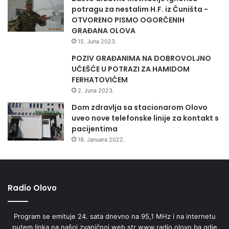
potragu za nestalim H.F. iz Čuništa -
OTVORENO PISMO OGORČENIH
GRAĐANA OLOVA
15. Juna 2023.
POZIV GRAĐANIMA NA DOBROVOLJNO
UČEŠĆE U POTRAZI ZA HAMIDOM
FERHATOVIĆEM
2. Juna 2023.
Dom zdravlja sa stacionarom Olovo
uveo nove telefonske linije za kontakt s
pacijentima
18. Januara 2022.
Radio Olovo
Program se emituje 24. sata dnevno na 95,1 MHz i na internetu
putem linka na našoj zvaničnoj web str www.radio.olovo.ba gdje