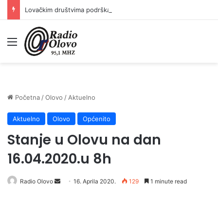
Lovačkim društvima podrška u iznosu od 138.000 KM
Meni
Početna
/
Olovo
/
Aktuelno
Aktuelno
Olovo
Općenito
Stanje u Olovu na dan
16.04.2020.u 8h
Send
Radio Olovo
16. Aprila 2020.
129
1 minute read
an
email