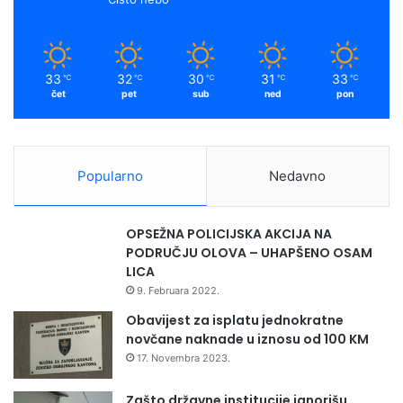
33
32
30
31
33
℃
℃
℃
℃
℃
čet
pet
sub
ned
pon
Popularno
Nedavno
OPSEŽNA POLICIJSKA AKCIJA NA
PODRUČJU OLOVA – UHAPŠENO OSAM
LICA
9. Februara 2022.
Obavijest za isplatu jednokratne
novčane naknade u iznosu od 100 KM
17. Novembra 2023.
Zašto državne institucije ignorišu