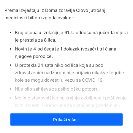
Prema izvještaju iz Doma zdravlja Olovo jutrošnji
medicinski bilten izgleda ovako: –
Broj osoba u izolaciji je 61. U odnosu na jučer ta mjera
je prestala za 8 lica.
Novih je 4 od čega je 1 dolazak (vozač) i tri člana
njegove porodice.
U protekla 24 sata niko od lica koja su pod
zdravstvenim nadzorom nije prijavio nikakve tegobe
koje se mogu dovesti u vezu sa COVID-19.
Nije bilo zahtjeva za psihološku potporu.
Molimo stanovništvo na krajnju ozbiljnost i poštivanje
svih naredbi i preporuka za suzbijanje pandemije i
zabranu javnih okupljanja! – stoji u jutrošnjem
Prikaži više
izvještaju koji je štabu CZ podnesen iz DOma zdravlja
Olovo.