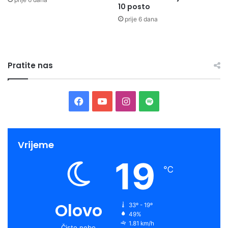
10 posto
prije 6 dana
Pratite nas
Facebook
YouTube
Instagram
Spotify
Vrijeme
19
℃
Olovo
33º - 19º
49%
1.81 km/h
Čisto nebo