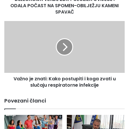
OBILJEŽJU
ODALA POČAST NA SPOMEN-OBILJEŽJU KAMENI
prilikom proljetnih radova, izbjegavaju paljenje trave i
KAMENI
SPAVAČ
niskog rastinja, što predstavlja opasnost od požara i
SPAVAČ
nemjerljiivih šteta.
Važno
je
znati:
Kako
postupiti
i
koga
zvati
u
Važno je znati: Kako postupiti i koga zvati u
slučaju
respiratorne
slučaju respiratorne infekcije
infekcije
Povezani članci