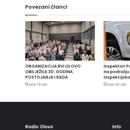
Povezani članci
ORGANIZACIJA RVI OLOVO
Inspektori P
OBILJEŽILA 30. GODINA
na području 
POSTOJANJA I RADA
inspekcijsk
prije 19 sati
prije 20 sati
Radio Olovo
Info