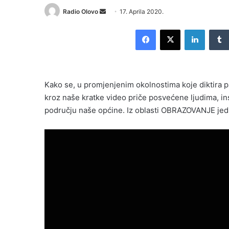
Send
Radio Olovo
17. Aprila 2020.
an
Facebook
X
LinkedI
email
Kako se, u promjenjenim okolnostima koje diktira p
kroz naše kratke video priče posvećene ljudima, in
području naše općine. Iz oblasti OBRAZOVANJE jedn