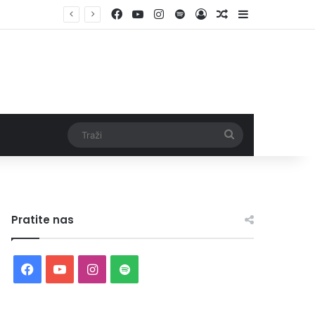
Facebook
YouTube
Instagram
Spotify
Log In
Random Article
Sidebar
Traži
Pratite nas
Facebook
YouTube
Instagram
Spotify