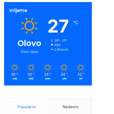
Vrijeme
27
℃
Olovo
29º - 20º
48%
2.69 km/h
Čisto nebo
29
30
34
34
32
℃
℃
℃
℃
℃
sub
ned
pon
uto
sri
Popularno
Nedavno