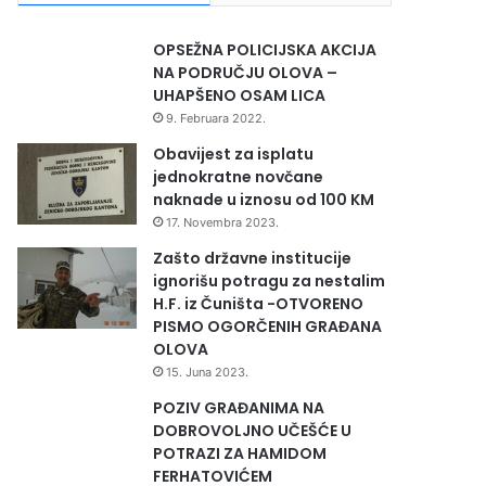
OPSEŽNA POLICIJSKA AKCIJA
NA PODRUČJU OLOVA –
UHAPŠENO OSAM LICA
9. Februara 2022.
Obavijest za isplatu
jednokratne novčane
naknade u iznosu od 100 KM
17. Novembra 2023.
Zašto državne institucije
ignorišu potragu za nestalim
H.F. iz Čuništa -OTVORENO
PISMO OGORČENIH GRAĐANA
OLOVA
15. Juna 2023.
POZIV GRAĐANIMA NA
DOBROVOLJNO UČEŠĆE U
POTRAZI ZA HAMIDOM
FERHATOVIĆEM