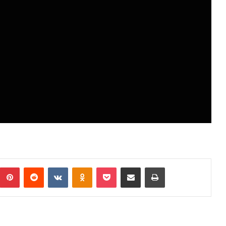
umblr
Pinterest
Reddit
VKontakte
Odnoklassniki
Pocket
Podijeli putem Emaila
Print