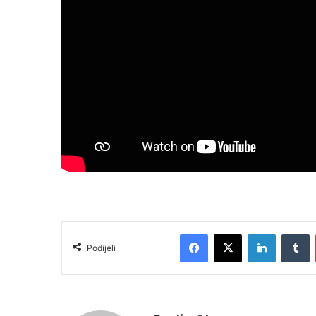
Facebook
X
LinkedIn
T
Podijeli