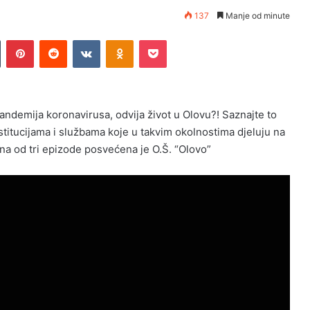
137
Manje od minute
n
Tumblr
Pinterest
Reddit
VKontakte
Odnoklassniki
Pocket
andemija koronavirusa, odvija život u Olovu?! Saznajte to
stitucijama i službama koje u takvim okolnostima djeluju na
a od tri epizode posvećena je O.Š. “Olovo”