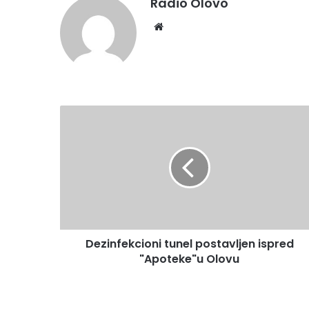
Radio Olovo
Website
Dezinfekcioni
tunel
postavljen
ispred
"Apoteke"u
Olovu
Dezinfekcioni tunel postavljen ispred
"Apoteke"u Olovu