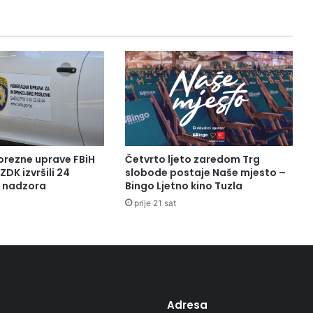
KM
orezne uprave FBiH
Četvrto ljeto zaredom Trg
ZDK izvršili 24
slobode postaje Naše mjesto –
a nadzora
Bingo Ljetno kino Tuzla
prije 21 sat
Adresa