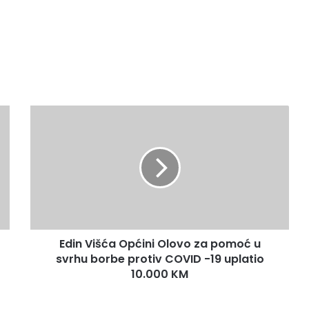
Edin
Višća
Općini
Olovo
za
pomoć
u
svrhu
borbe
Edin Višća Općini Olovo za pomoć u
protiv
COVID
svrhu borbe protiv COVID -19 uplatio
-19
10.000 KM
uplatio
10.000