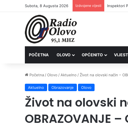
Subota, 8 Augusta 2026
Izdvojene vijesti
Inspektori 
POČETNA
OLOVO
OPĆENITO
VIJEST
Početna
/
Olovo
/
Aktuelno
/
Život na olovski način – 
Aktuelno
Obrazovanje
Olovo
Život na olovski 
OBRAZOVANJE – O