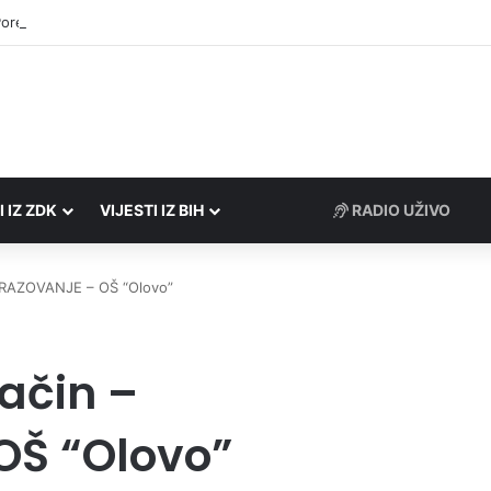
Porezne uprave FBiH na području ZDK izvršili 24 inspekcijska nadzora
I IZ ZDK
VIJESTI IZ BIH
RADIO UŽIVO
OBRAZOVANJE – OŠ “Olovo”
način –
Š “Olovo”