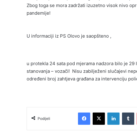
Zbog toga se mora zadržati izuzetno visok nivo opr
pandemije!
U informaciji iz PS Olovo je saopšteno ,
u protekla 24 sata pod mjerama nadzora bilo je 29 
stanovanja – vozači! Nisu zabilježeni slučajevi nep
određeni broj zahtjeva građana za intervenciju pol
Facebook
X
LinkedIn
T
Podijeli