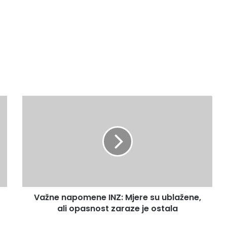
Važne
napomene
INZ:
Mjere
su
ublažene,
ali
opasnost
zaraze
Važne napomene INZ: Mjere su ublažene,
je
ostala
ali opasnost zaraze je ostala