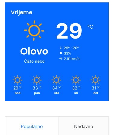
Vrijeme
29
℃
Olovo
29º - 20º
33%
2.91 km/h
Čisto nebo
29
33
34
32
31
℃
℃
℃
℃
℃
ned
pon
uto
sri
čet
Popularno
Nedavno