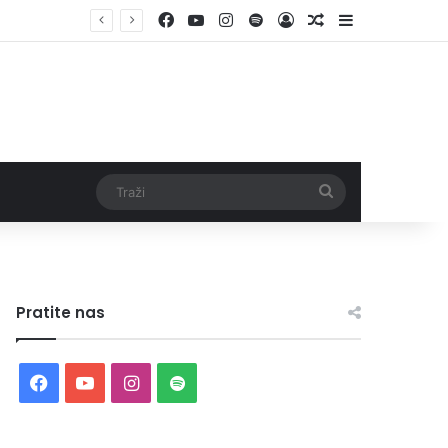
Facebook
YouTube
Instagram
Spotify
Log In
Random Article
Sidebar
Traži
Pratite nas
Facebook
YouTube
Instagram
Spotify