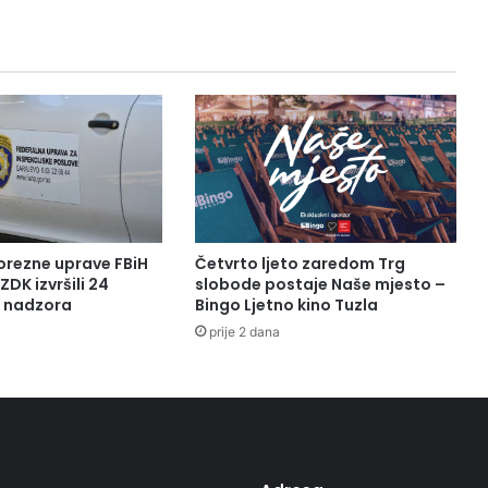
orezne uprave FBiH
Četvrto ljeto zaredom Trg
ZDK izvršili 24
slobode postaje Naše mjesto –
a nadzora
Bingo Ljetno kino Tuzla
prije 2 dana