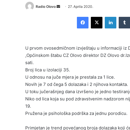
Send
Radio Olovo
27. Aprila 2020.
an
Facebook
X
LinkedI
email
U prvom ovosedmičnom izvještaju u informaciji iz D
,Općinskom štabu CZ Olovo direktor DZ Olovo dr.Iz
sati.
Broj lica u izolaciji 35.
U odnosu na juče mjera je prestala za 1 lice.
Novih je 7 od čega 5 dolazaka i 2 njihova kontakta.
U toku jučerašnjeg dana izvršeno je jedno testiranj
Niko od lica koja su pod zdravstvenim nadzorom ni
19.
Pružena je psihološka podrška za jednu porodicu.
Primjetan je trend povećanog broja dolazaka koji će 