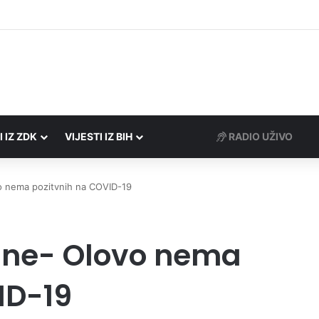
 Porezne uprave FBiH na području ZDK izvršili 24 inspekcijska nadzora
I IZ ZDK
VIJESTI IZ BIH
RADIO UŽIVO
vo nema pozitvnih na COVID-19
dine- Olovo nema
ID-19