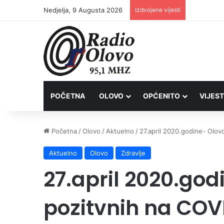
Nedjelja, 9 Augusta 2026
Izdvojene vijesti
Inspektori
POČETNA
OLOVO
OPĆENITO
VIJEST
Početna
/
Olovo
/
Aktuelno
/
27.april 2020.godine- Olo
Aktuelno
Olovo
Zdravlje
27.april 2020.go
pozitvnih na COV