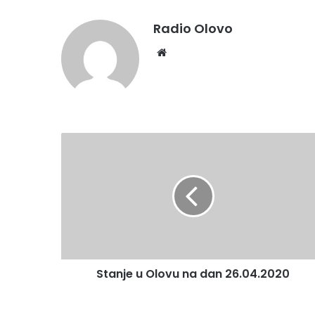
Radio Olovo
Website
Stanje
u
Olovu
na
dan
26.04.2020
Stanje u Olovu na dan 26.04.2020