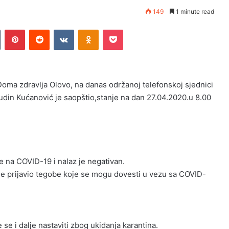
149
1 minute read
n
Tumblr
Pinterest
Reddit
VKontakte
Odnoklassniki
Pocket
oma zdravlja Olovo, na danas održanoj telefonskoj sjednici
udin Kućanović je saopštio,stanje na dan 27.04.2020.u 8.00
e na COVID-19 i nalaz je negativan.
je prijavio tegobe koje se mogu dovesti u vezu sa COVID-
se i dalje nastaviti zbog ukidanja karantina.