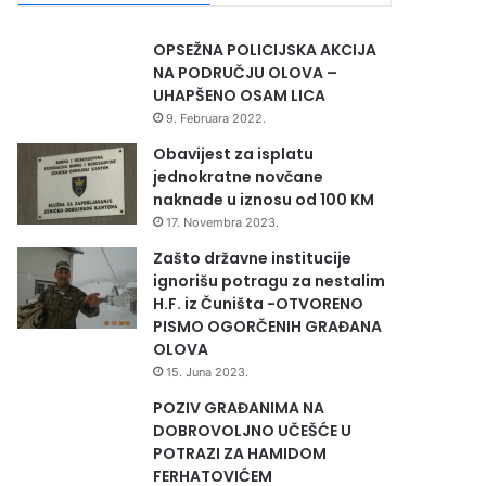
OPSEŽNA POLICIJSKA AKCIJA
NA PODRUČJU OLOVA –
UHAPŠENO OSAM LICA
9. Februara 2022.
Obavijest za isplatu
jednokratne novčane
naknade u iznosu od 100 KM
17. Novembra 2023.
Zašto državne institucije
ignorišu potragu za nestalim
H.F. iz Čuništa -OTVORENO
PISMO OGORČENIH GRAĐANA
OLOVA
15. Juna 2023.
POZIV GRAĐANIMA NA
DOBROVOLJNO UČEŠĆE U
POTRAZI ZA HAMIDOM
FERHATOVIĆEM