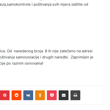
eza,samokontrole i poštivanja svih mjera zaštite od
lica. Od navedenog broja 8 ih nije zatečeno na adresi
oštivanja samoizolacije i drugih naredbi. Zaprimljen je
icije po raznim osnovama!
umblr
Pinterest
Reddit
VKontakte
Odnoklassniki
Pocket
Podijeli putem Emaila
Print