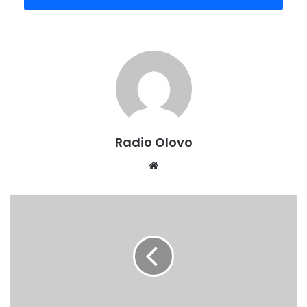
zdravstveni radnici su dobro.
Iz D.Z Olovo i dalje aplejuju na sve nas da sve svoje
aktivnosti, kao i do sada, nastavimo obavljati
odgovorno,profesionalno i disciplinovano, uz
poštivanje svih naredbi i preporuka za suzbijanje
pandemije!
Prema jutrošnjem izvještaju iz naše PS Olovo u protekla 24
Radio Olovo
sata pod mjerama nadzora bilo 50 lica.
Website
Od navedenog broja 7 ih nije zatečeno na adresi
ODLUKA O
stanovanja – vozači i 1 lice na području druge općine.
POSEBNOM
Nisu zabilježeni slučajevi nepoštivanja samoizolacije i
NAČINU
drugih naredbi. Zaprimljen je određeni broj zahtjeva
RADA
građana za intervenciju policije po raznim osnovama!
GRADSKE
TRŽNICE
Drugih novosti nije bilo!
OD
8.MAJA