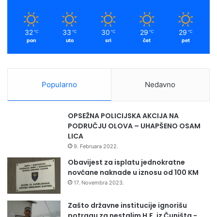
32
33
30
29
29
℃
℃
℃
℃
℃
pon
uto
sri
čet
pet
Popularno
Nedavno
OPSEŽNA POLICIJSKA AKCIJA NA
PODRUČJU OLOVA – UHAPŠENO OSAM
LICA
9. Februara 2022.
Obavijest za isplatu jednokratne
novčane naknade u iznosu od 100 KM
17. Novembra 2023.
Zašto državne institucije ignorišu
potragu za nestalim H.F. iz Čuništa -