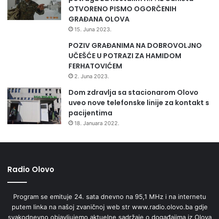
OTVORENO PISMO OGORČENIH
GRAĐANA OLOVA
15. Juna 2023.
POZIV GRAĐANIMA NA DOBROVOLJNO
UČEŠĆE U POTRAZI ZA HAMIDOM
FERHATOVIĆEM
2. Juna 2023.
Dom zdravlja sa stacionarom Olovo
uveo nove telefonske linije za kontakt s
pacijentima
18. Januara 2022.
Radio Olovo
Program se emituje 24. sata dnevno na 95,1 MHz i na internetu
putem linka na našoj zvaničnoj web str www.radio.olovo.ba gdje
svakodnevno objavljujemo aktuelne sadržaje o događajima iz Olova