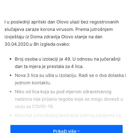
email
I u poslednji aprilski dan Olovo ulazi bez regostrovanih
slučajeva zaraze korona virusom. Prema jutrošnjem
izvještaju iz Doma zdravlja Olovo stanje na dan
30.04.2020.u 8h izgleda ovako:
Broj osoba u izolaciji je 49. U odnosu na jučerašnji
dan ta mjera je prestala za 4 lica.
Nova 3 lica su ušla u izolaciju. Radi se o dva dolaska i
jednom kontaktu.
Niko od lica koja su pod mjerom zdravstvenog
nadzora nije prijavio tegobe koje se mogu dovesti u
vezu sa COVID-19.
Rezultat jučerašnjeg testiranja jednog pacijenta na
COVID-19 negativan!
Prikaži više
Nije bilo zahtjeva za psiholoskim potporom. Svi