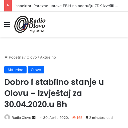
Inspektori Porezne uprave FBiH na području ZDK izvršili 24 inspekcijska nadzora
Meni
Početna
/
Olovo
/
Aktuelno
Aktuelno
Olovo
Dobro i stabilno stanje u
Olovu – Izvještaj za
30.04.2020.u 8h
Send
Radio Olovo
30. Aprila 2020.
165
2 minutes read
an