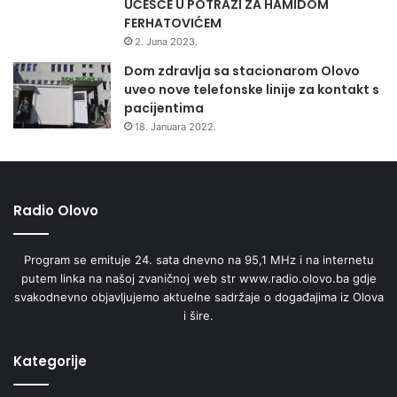
UČEŠĆE U POTRAZI ZA HAMIDOM
FERHATOVIĆEM
2. Juna 2023.
Dom zdravlja sa stacionarom Olovo
uveo nove telefonske linije za kontakt s
pacijentima
18. Januara 2022.
Radio Olovo
Program se emituje 24. sata dnevno na 95,1 MHz i na internetu
putem linka na našoj zvaničnoj web str www.radio.olovo.ba gdje
svakodnevno objavljujemo aktuelne sadržaje o događajima iz Olova
i šire.
Kategorije