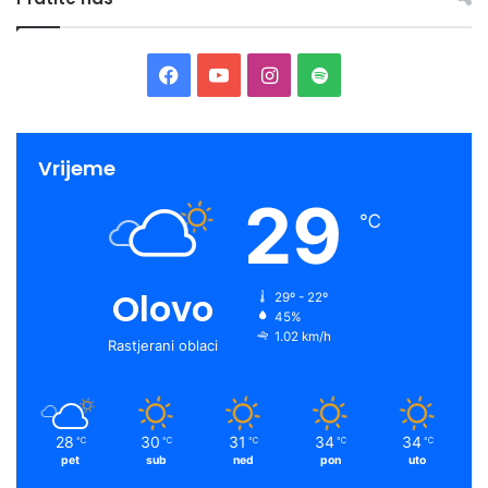
Facebook
YouTube
Instagram
Spotify
Vrijeme
29
℃
Olovo
29º - 22º
45%
1.02 km/h
Rastjerani oblaci
28
30
31
34
34
℃
℃
℃
℃
℃
pet
sub
ned
pon
uto