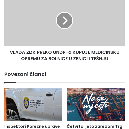
ZDK
PREKO
UNDP-
a
KUPUJE
MEDICINSKU
OPREMU
ZA
VLADA ZDK PREKO UNDP-a KUPUJE MEDICINSKU
BOLNICE
U
OPREMU ZA BOLNICE U ZENICI I TEŠNJU
ZENICI
I
Povezani članci
TEŠNJU
Inspektori Porezne uprave
Četvrto ljeto zaredom Trg