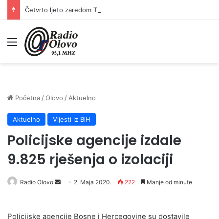
Četvrto ljeto zaredom Trg slobode postaje Naše mjesto – Bingo Ljetno kino Tuzla
Meni
Početna
/
Olovo
/
Aktuelno
Aktuelno
Vijesti iz BiH
Policijske agencije izdale
9.825 rješenja o izolaciji
Send
Radio Olovo
2. Maja 2020.
222
Manje od minute
an
email
Policijske agencije Bosne i Hercegovine su dostavile