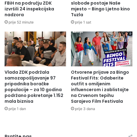
FBiH na području ZDK
slobode postaje Naše
izvršili 24 inspekcijska
mjesto – Bingo Ljetno kino
nadzora
Tuzla
prije 52 minute
prije 1 sat
Vlada ZDK podržala
Otvorene prijave za Bingo
samozapošljavanje 97
Festival Fits: Odaberite
pripadnika boračke
outfit s omiljenim
populacije – za 10 godina
influencerom i zablistajte
podržano pokretanje 1.152
na Crvenom tepihu
mala biznisa
Sarajevo Film Festivala
prije 1 dan
prije 3 dana
Pratite nas