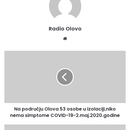
Radio Olovo
Website
Na
području
Olova
53
osobe
u
izolaciji,niko
nema
simptome
Na području Olova 53 osobe u izolaciji,niko
COVID-
19-
nema simptome COVID-19-2.maj.2020.godine
2.maj.2020.godine
VLADA