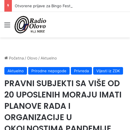
Otvorene prijave za Bingo Festival Fits: Odaberite outfit s omiljenim influencerom i zablistajte na Crvenom tepihu Sarajevo Film Festivala
Meni
Početna
/
Olovo
/
Aktuelno
Aktuelno
Prirodne nepogode
Privreda
Vijesti iz ZDK
PRAVNI SUBJEKTI SA VIŠE OD
20 UPOSLENIH MORAJU IMATI
PLANOVE RADA I
ORGANIZACIJE U
OKOLNOSTIMA PANDEMIJE