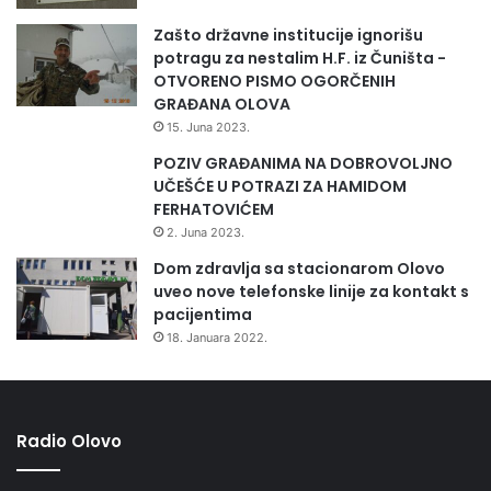
Zašto državne institucije ignorišu
potragu za nestalim H.F. iz Čuništa -
OTVORENO PISMO OGORČENIH
GRAĐANA OLOVA
15. Juna 2023.
POZIV GRAĐANIMA NA DOBROVOLJNO
UČEŠĆE U POTRAZI ZA HAMIDOM
FERHATOVIĆEM
2. Juna 2023.
Dom zdravlja sa stacionarom Olovo
uveo nove telefonske linije za kontakt s
pacijentima
18. Januara 2022.
Radio Olovo