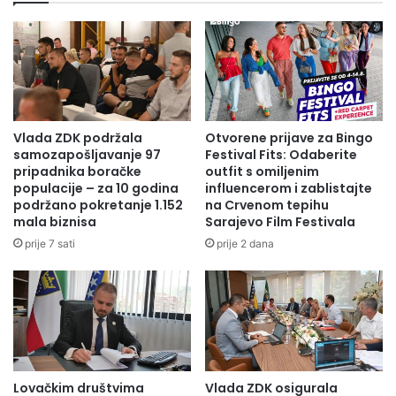
Vlada ZDK podržala
Otvorene prijave za Bingo
samozapošljavanje 97
Festival Fits: Odaberite
pripadnika boračke
outfit s omiljenim
populacije – za 10 godina
influencerom i zablistajte
podržano pokretanje 1.152
na Crvenom tepihu
mala biznisa
Sarajevo Film Festivala
prije 7 sati
prije 2 dana
Lovačkim društvima
Vlada ZDK osigurala