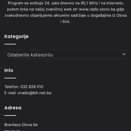
Program se emituje 24. sata dnevno na 95,1 MHz i na internetu
putem linka na našoj zvaničnoj web str www.radio.olovo.ba gdje
svakodnevno objavljujemo aktuelne sadržaje o događajima iz Olova
i šire.
Kategorije
Kategorije
Info
Telefon: 032 828 010
E-mail: oradio@bih.net.ba
Adresa
Branilaca Olova bb