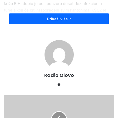
križa BiH, dobio je od sponzora deset dezinfekcionih
tunela koji će biti raspoređeni svim kantonima. KŠCZ je
nakon konsultacija sa zdravstvenom strukom predložio da
Prikaži više
se dezinfekcioni tunel koji pripada ZDK-u postavi na ulazu
u zgradu Doma zdravlja Zenica.
Press služba ZDK
Radio Olovo
Website
05.05.2020.
-
COVID-
19