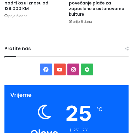
podrška u iznosu od
povećanje plaće za
138.000 KM
zaposlene u ustanovama
kulture
prije 6 dana
prije 6 dana
Pratite nas
Facebook
YouTube
Instagram
Spotify
Vrijeme
25
℃
25º - 23º