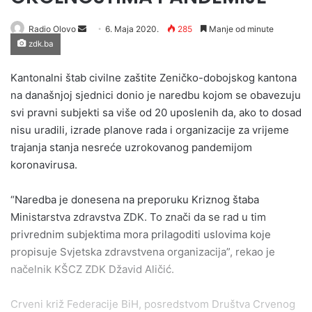
Send
Radio Olovo
6. Maja 2020.
285
Manje od minute
zdk.ba
an
email
Kantonalni štab civilne zaštite Zeničko-dobojskog kantona
na današnjoj sjednici donio je naredbu kojom se obavezuju
svi pravni subjekti sa više od 20 uposlenih da, ako to dosad
nisu uradili, izrade planove rada i organizacije za vrijeme
trajanja stanja nesreće uzrokovanog pandemijom
koronavirusa.
“Naredba je donesena na preporuku Kriznog štaba
Ministarstva zdravstva ZDK. To znači da se rad u tim
privrednim subjektima mora prilagoditi uslovima koje
propisuje Svjetska zdravstvena organizacija”, rekao je
načelnik KŠCZ ZDK Džavid Aličić.
Crveni križ Federacije BiH, posredstvom Društva Crvenog