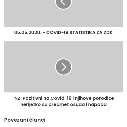
STATISTIKA
ZA
ZDK
05.05.2020. - COVID-19 STATISTIKA ZA ZDK
INZ:
Pozitivni
na
Covid-
19
i
njihove
porodice
nerijetko
INZ: Pozitivni na Covid-19 i njihove porodice
su
predmet
nerijetko su predmet osuda i napada
osuda
i
Povezani članci
napada