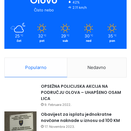
Olovo
42%
2.11 km/h
Čisto nebo
25
32
29
30
35
℃
℃
℃
℃
℃
čet
pet
sub
ned
pon
Popularno
Nedavno
OPSEŽNA POLICIJSKA AKCIJA NA
PODRUČJU OLOVA – UHAPŠENO OSAM
LICA
9. Februara 2022.
Obavijest za isplatu jednokratne
novčane naknade u iznosu od 100 KM
17. Novembra 2023.