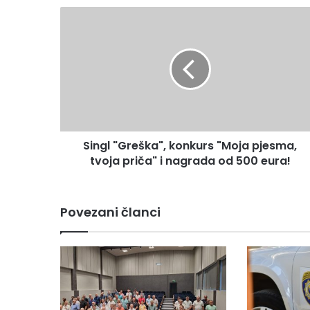
Singl
"Greška",
konkurs
"Moja
pjesma,
tvoja
priča"
i
nagrada
Singl "Greška", konkurs "Moja pjesma,
od
500
tvoja priča" i nagrada od 500 eura!
eura!
Povezani članci