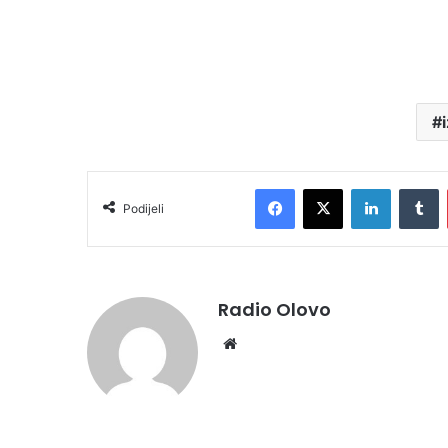
Facebook
X
LinkedIn
T
Podijeli
Radio Olovo
Website