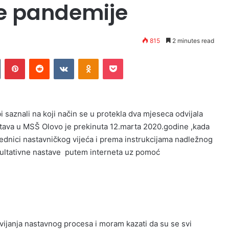
me pandemije
815
2 minutes read
n
Tumblr
Pinterest
Reddit
VKontakte
Odnoklassniki
Pocket
saznali na koji način se u protekla dva mjeseca odvijala
tava u MSŠ Olovo je prekinuta 12.marta 2020.godine ,kada
ednici nastavničkog vijeća i prema instrukcijama nadležnog
sultativne nastave putem interneta uz pomoć
vijanja nastavnog procesa i moram kazati da su se svi