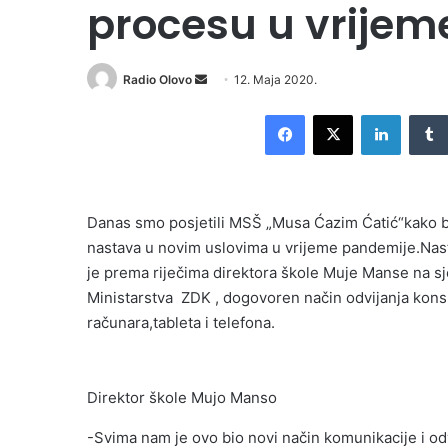
procesu u vrije
Send
Radio Olovo
12. Maja 2020.
an
Facebook
X
LinkedI
email
Danas smo posjetili MSŠ „Musa Ćazim Ćatić“kako bi 
nastava u novim uslovima u vrijeme pandemije.Nas
je prema riječima direktora škole Muje Manse na sj
Ministarstva ZDK , dogovoren način odvijanja kon
računara,tableta i telefona.
Direktor škole Mujo Manso
-Svima nam je ovo bio novi način komunikacije i od