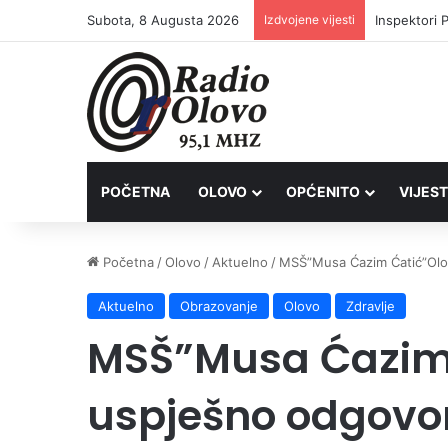
Subota, 8 Augusta 2026
Izdvojene vijesti
Inspektori 
POČETNA
OLOVO
OPĆENITO
VIJEST
Početna
/
Olovo
/
Aktuelno
/
MSŠ”Musa Ćazim Ćatić”Olo
Aktuelno
Obrazovanje
Olovo
Zdravlje
MSŠ”Musa Ćazim
uspješno odgovo