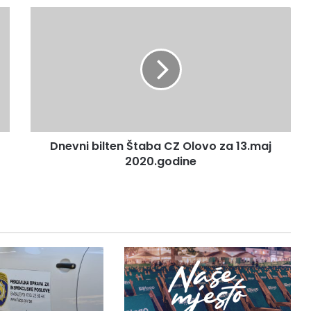
Dnevni
bilten
Štaba
CZ
Olovo
za
13.maj
2020.godine
Dnevni bilten Štaba CZ Olovo za 13.maj
2020.godine