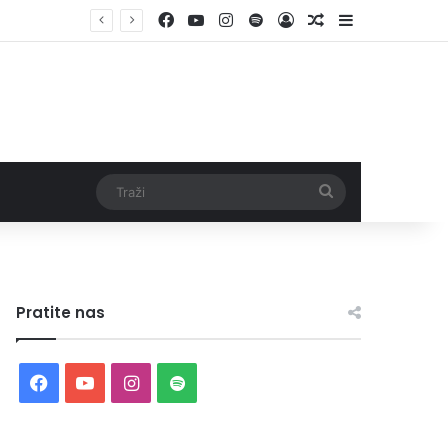
Facebook
YouTube
Instagram
Spotify
Log In
Random Article
Sidebar
Traži
Pratite nas
Facebook
YouTube
Instagram
Spotify