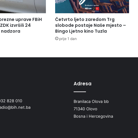
orezne uprave FBiH
Četvrto ljeto zaredom Trg
ZDK izvršili 24
slobode postaje Naše mjesto –
a nadzora
Bingo Ljetno kino Tuzla
prije 1 dan
Adresa
032 828 010
Branilaca Olova bb
radio@bih.net.ba
71340 Olovo
Bosna i Hercegovina