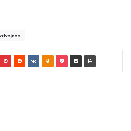
izdvojeno
umblr
Pinterest
Reddit
VKontakte
Odnoklassniki
Pocket
Podijeli putem Emaila
Print