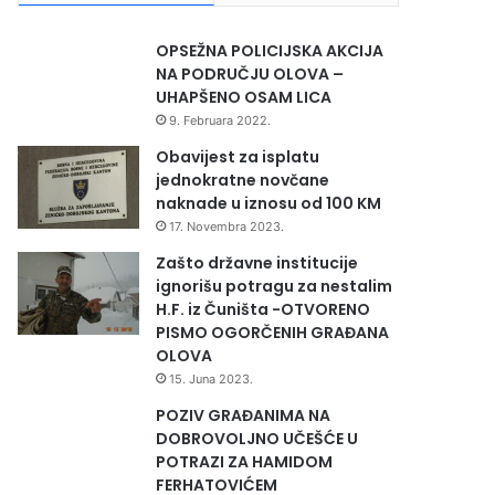
OPSEŽNA POLICIJSKA AKCIJA
NA PODRUČJU OLOVA –
UHAPŠENO OSAM LICA
9. Februara 2022.
Obavijest za isplatu
jednokratne novčane
naknade u iznosu od 100 KM
17. Novembra 2023.
Zašto državne institucije
ignorišu potragu za nestalim
H.F. iz Čuništa -OTVORENO
PISMO OGORČENIH GRAĐANA
OLOVA
15. Juna 2023.
POZIV GRAĐANIMA NA
DOBROVOLJNO UČEŠĆE U
POTRAZI ZA HAMIDOM
FERHATOVIĆEM