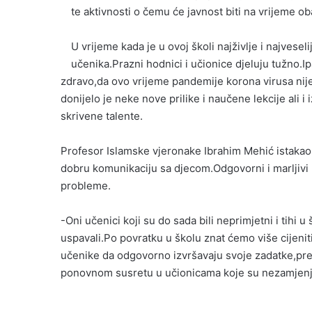
te aktivnosti o čemu će javnost biti na vrijeme ob
U vrijeme kada je u ovoj školi najživlje i najvese
učenika.Prazni hodnici i učionice djeluju tužno.Ip
zdravo,da ovo vrijeme pandemije korona virusa nije
donijelo je neke nove prilike i naučene lekcije ali 
skrivene talente.
Profesor Islamske vjeronake Ibrahim Mehić istakao 
dobru komunikaciju sa djecom.Odgovorni i marljivi 
probleme.
-Oni učenici koji su do sada bili neprimjetni i tihi u
uspavali.Po povratku u školu znat ćemo više cijenit
učenike da odgovorno izvršavaju svoje zadatke,pre
ponovnom susretu u učionicama koje su nezamjenji