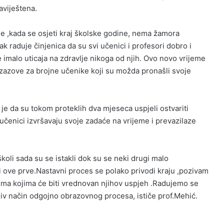
aviještena.
lije ,kada se osjeti kraj školske godine, nema žamora
ak raduje činjenica da su svi učenici i profesori dobro i
 imalo uticaja na zdravlje nikoga od njih. Ovo novo vrijeme
i izazove za brojne učenike koji su možda pronašli svoje
je da su tokom proteklih dva mjeseca uspjeli ostvariti
učenici izvršavaju svoje zadaće na vrijeme i prevazilaze
 školi sada su se istakli dok su se neki drugi malo
i ove prve.Nastavni proces se polako privodi kraju ,pozivam
ma kojima će biti vrednovan njihov uspjeh .Radujemo se
v način odgojno obrazovnog procesa, ističe prof.Mehić.