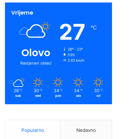
Vrijeme
27
℃
Olovo
28º - 22º
53%
2.63 km/h
Rastjerani oblaci
28
30
34
34
30
℃
℃
℃
℃
℃
sub
ned
pon
uto
sri
Popularno
Nedavno