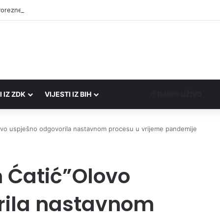
Porezne uprave FBiH na području ZDK izvršili 24 inspekcijska nadzora
I IZ ZDK
VIJESTI IZ BIH
RADIO UŽIVO
vo uspješno odgovorila nastavnom procesu u vrijeme pandemije
 Ćatić”Olovo
rila nastavnom