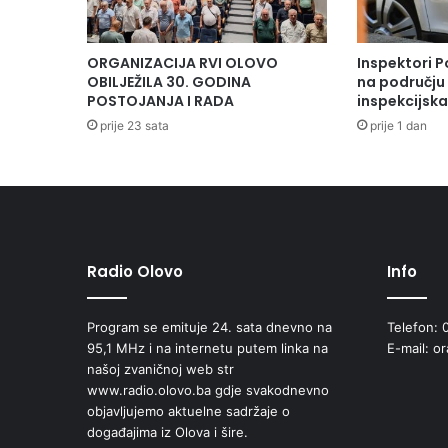
ORGANIZACIJA RVI OLOVO
Inspektori P
OBILJEŽILA 30. GODINA
na području 
POSTOJANJA I RADA
inspekcijsk
prije 23 sata
prije 1 dan
Radio Olovo
Info
Program se emituje 24. sata dnevno na
Telefon: 
95,1 MHz i na internetu putem linka na
E-mail: o
našoj zvaničnoj web str
www.radio.olovo.ba gdje svakodnevno
objavljujemo aktuelne sadržaje o
događajima iz Olova i šire.