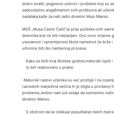
dobro snašli, pogotovo učenici i problemi koji su se
zadovoljstvo angažmanom svih profesora ali učenika
zadataka,kaže za naš radio direktor Mujo Manso.
MSŠ „Musa Ćazim Ćatić“je prije početka ovih vanr
dnevnika koji će biti nastavljen .Ovo novo vrijeme 
uvezanost i opremljenost škola nametnut će brže i v
učionice biti dio nastavnog procesa.
Kako se bliži kraj školske godine,maturski ispiti
to biti realizovano u praksi.
-Maturski radovi učenika su već pristigli i na ocjenji
razrednih starješina većina ih je stigla u printanoj 
problema.Jedino nam još ostaje da osmislimo način o
direktor Manso.
S obzirom da se očekuje popuštanje nekih mjera n