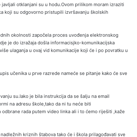
 javljali otklanjani su u hodu.Ovom prilikom moram izraziti
 koji su odgovorno pristupili izvršavanju školskih
ednih okolnosti započela proces uvođenja elektronskog
gdje je do izražaja došla informacisjko-komunikacijska
iše ulaganja u ovaj vid komunikacije koji će i po povratku u
 i upis učenika u prve razrede nameće se pitanje kako će sve
vanju su.Iako je bila instrukcija da se šalju na email
formi na adresu škole,tako da ni tu neće biti
dbrane rada putem video linka ali i to ćemo riješiti ,kaže
adležnih kriznih štabova tako će i škola prilagođavati sve