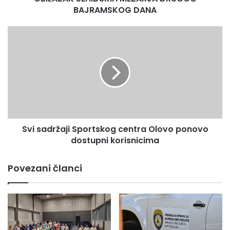
BAJRAMSKOG DANA
Svi
sadržaji
Sportskog
centra
Olovo
ponovo
dostupni
korisnicima
Svi sadržaji Sportskog centra Olovo ponovo
dostupni korisnicima
Povezani članci