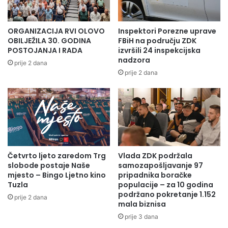
ORGANIZACIJA RVI OLOVO
Inspektori Porezne uprave
OBILJEŽILA 30. GODINA
FBiH na području ZDK
POSTOJANJA I RADA
izvršili 24 inspekcijska
nadzora
prije 2 dana
prije 2 dana
Četvrto ljeto zaredom Trg
Vlada ZDK podržala
slobode postaje Naše
samozapošljavanje 97
mjesto – Bingo Ljetno kino
pripadnika boračke
Tuzla
populacije – za 10 godina
podržano pokretanje 1.152
prije 2 dana
mala biznisa
prije 3 dana