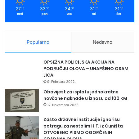
27
33
34
31
31
℃
℃
℃
℃
℃
ned
pon
uto
sri
čet
Popularno
Nedavno
OPSEŽNA POLICIJSKA AKCIJA NA
PODRUČJU OLOVA – UHAPŠENO OSAM
LICA
9. Februara 2022.
Obavijest za isplatu jednokratne
novčane naknade u iznosu od 100 KM
17. Novembra 2023.
Zašto državne institucije ignorišu
potragu za nestalim H.F. iz Čuništa -
OTVORENO PISMO OGORČENIH
GRAĐANA OLOVA