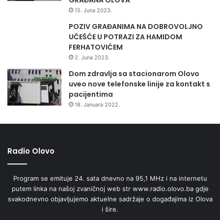
15. Juna 2023.
POZIV GRAĐANIMA NA DOBROVOLJNO
UČEŠĆE U POTRAZI ZA HAMIDOM
FERHATOVIĆEM
2. Juna 2023.
Dom zdravlja sa stacionarom Olovo
uveo nove telefonske linije za kontakt s
pacijentima
18. Januara 2022.
Radio Olovo
Program se emituje 24. sata dnevno na 95,1 MHz i na internetu
putem linka na našoj zvaničnoj web str www.radio.olovo.ba gdje
svakodnevno objavljujemo aktuelne sadržaje o događajima iz Olova
i šire.