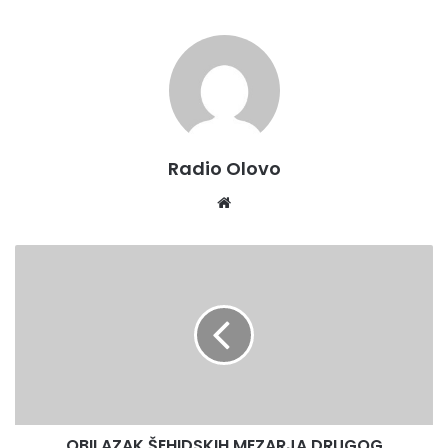
Šehidskom mezarju u Solunu.
I ovu sjednicu prenosimo direktno u programu Radio Olova
na 95,1 MHz i putem interneta www.radio.olovo.ba
Radio Olovo
Website
OBILAZAK
ŠEHIDSKIH
MEZARJA
DRUGOG
BAJRAMSKOG
DANA
OBILAZAK ŠEHIDSKIH MEZARJA DRUGOG