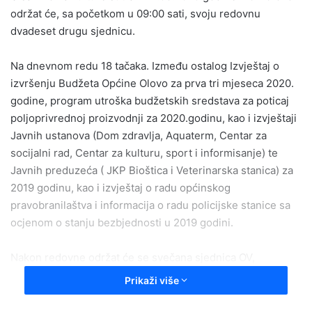
održat će, sa početkom u 09:00 sati, svoju redovnu
dvadeset drugu sjednicu.
Na dnevnom redu 18 tačaka. Između ostalog Izvještaj o
izvršenju Budžeta Općine Olovo za prva tri mjeseca 2020.
godine, program utroška budžetskih sredstava za poticaj
poljoprivrednoj proizvodnji za 2020.godinu, kao i izvještaji
Javnih ustanova (Dom zdravlja, Aquaterm, Centar za
socijalni rad, Centar za kulturu, sport i informisanje) te
Javnih preduzeća ( JKP Bioštica i Veterinarska stanica) za
2019 godinu, kao i izvještaj o radu općinskog
pravobranilaštva i informacija o radu policijske stanice sa
ocjenom o stanju bezbjednosti u 2019 godini.
Nakon redovne održat će se svečana sjednica OV,
povodom obilježavanja 27.maja Dana 1.Slavne Olovske
Prikaži više
bbr.a potom i polaganje cvijeća na Trgu “Senahid Bolić
Bolo” na centralnom spomen obilježju a potom i na