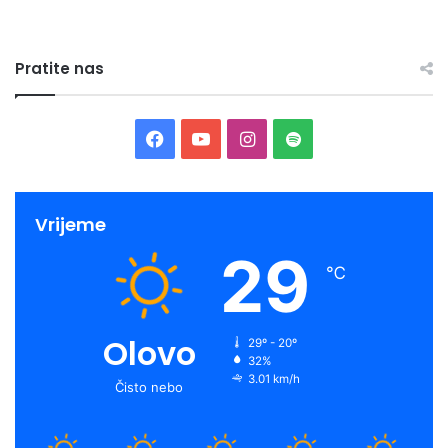
Pratite nas
Facebook
YouTube
Instagram
Spotify
Vrijeme
29
℃
Olovo
29º - 20º
32%
3.01 km/h
Čisto nebo