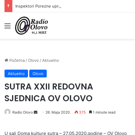
Inspektori Porezne uprave FBiH na području ZDK izvršili 24 inspekcijska nadzora
Meni
Početna
/
Olovo
/
Aktuelno
Aktuelno
Olovo
SUTRA XXII REDOVNA
SJEDNICA OV OLOVO
Send
Radio Olovo
26. Maja 2020.
375
1 minute read
an
email
U sali Doma kulture sutra – 27.05.2020.godine – OV Olovo