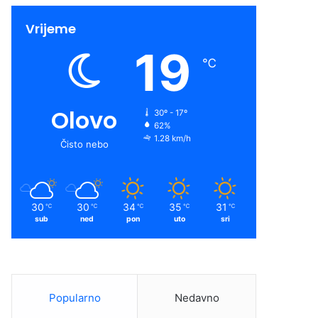
Vrijeme
19
℃
Olovo
30º - 17º
62%
1.28 km/h
Čisto nebo
30
30
34
35
31
℃
℃
℃
℃
℃
sub
ned
pon
uto
sri
Popularno
Nedavno