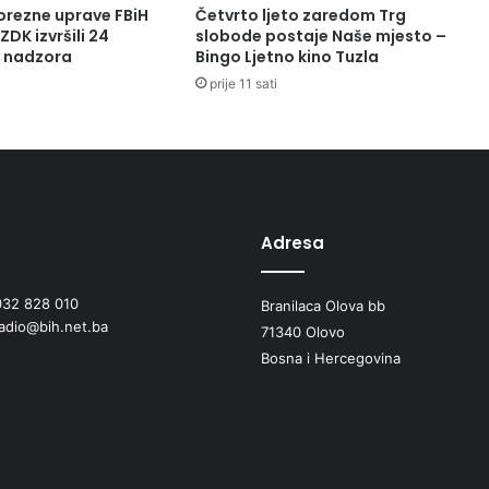
orezne uprave FBiH
Četvrto ljeto zaredom Trg
ZDK izvršili 24
slobode postaje Naše mjesto –
a nadzora
Bingo Ljetno kino Tuzla
prije 11 sati
Adresa
032 828 010
Branilaca Olova bb
radio@bih.net.ba
71340 Olovo
Bosna i Hercegovina