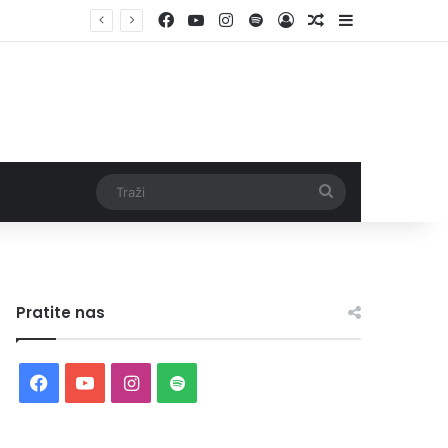
Facebook
YouTube
Instagram
Spotify
Log In
Random Article
Sidebar
Traži
Pratite nas
Facebook
YouTube
Instagram
Spotify