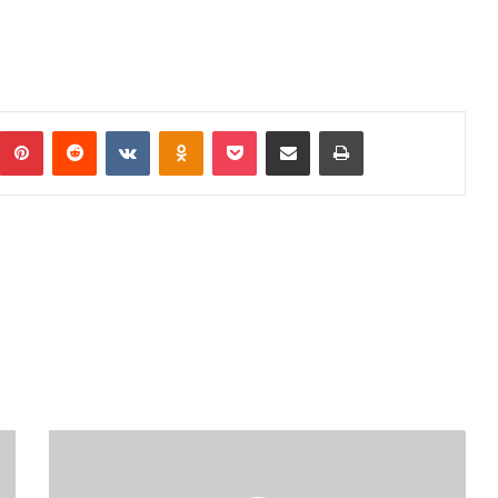
umblr
Pinterest
Reddit
VKontakte
Odnoklassniki
Pocket
Podijeli putem Emaila
Print
KUZIP
ZDK:
KONTROLA