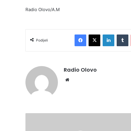
Radio Olovo/A.M
Facebook
X
LinkedIn
T
Podijeli
Radio Olovo
Website
Ljetne
večeri
Studio