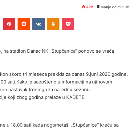
428
Manje od minute
n
Tumblr
Pinterest
Reddit
VKontakte
Odnoklassniki
Pocket
e, na stadion Danac NK „Stupčanica“ ponovo se vraća
on skoro tri mjeseca prekida za danas 9.juni 2020.godine,
.00 sati.Kako je saopšteno u informaciji na njihovom
eren nastavak treninga za narednu sezonu.
kcije koji zbog godina prelaze u KADETE.
ine u 18.00 sati kada nogometaši „Stupčanice“ kreću sa