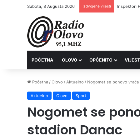
Subota, 8 Augusta 2026
Izdvojene vijesti
Inspektori 
POČETNA
OLOVO
OPĆENITO
VIJEST
Početna
/
Olovo
/
Aktuelno
/
Nogomet se ponovo vraća 
Aktuelno
Olovo
Sport
Nogomet se pono
stadion Danac