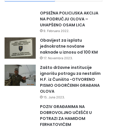
OPSEŽNA POLICIJSKA AKCIJA
NA PODRUČJU OLOVA –
UHAPŠENO OSAM LICA
9. Februara 2022.
Obavijest za isplatu
jednokratne novčane
naknade u iznosu od 100 KM
17. Novembra 2023.
Zašto državne institucije
ignorišu potragu za nestalim
H.F. iz Čuništa -OTVORENO
PISMO OGORČENIH GRAĐANA
OLOVA
15. Juna 2023.
POZIV GRAĐANIMA NA
DOBROVOLJNO UČEŠĆE U
POTRAZI ZA HAMIDOM
FERHATOVIĆEM