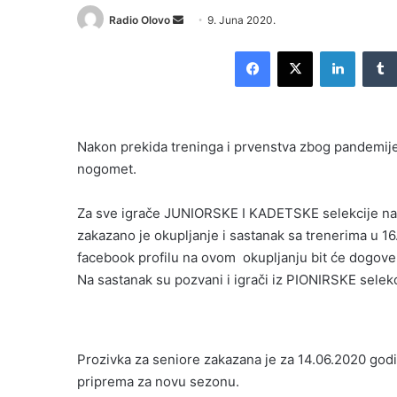
Send
Radio Olovo
9. Juna 2020.
an
Facebook
X
LinkedI
email
Nakon prekida treninga i prvenstva zbog pandemij
nogomet.
Za sve igrače JUNIORSKE I KADETSKE selekcije nak
zakazano je okupljanje i sastanak sa trenerima u 16
facebook profilu na ovom okupljanju bit će dogov
Na sastanak su pozvani i igrači iz PIONIRSKE sele
Prozivka za seniore zakazana je za 14.06.2020 god
priprema za novu sezonu.