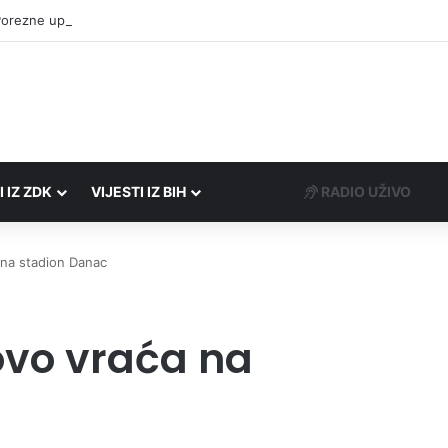
Porezne uprave FBiH na području ZDK izvršili 24 inspekcijska nadzora
I IZ ZDK
VIJESTI IZ BIH
RADIO UŽIVO
na stadion Danac
vo vraća na