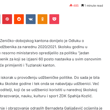
485
1 minute read
n
Tumblr
Pinterest
Reddit
VKontakte
Odnoklassniki
Pocket
t Zeničko-dobojskog kantona donijelo je Odluku o
udžbenika za narednu 2020/2021. školsku godinu u
esorno ministarstvo opredijelilo za politiku “jedan
benik za koji se izjasni 60 posto nastavika u svim osnovnim
će primijeniti i Tuzlanski kanton.
n iskorak u provođenju udžbeničke politike. Do sada je bila
ku školske godine i tek onda se nabavljaju udžbenici. Već
itelji, koji će se udžbenici koristiti u narednoj školskoj
obrazovanje, nauku, kulturu i sport ZDK Spahija Kozlić.
e i obrazovanje odraslih Bernadeta Galijašević ocijenila je