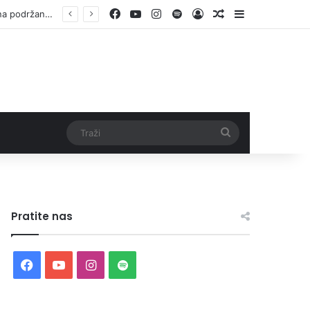
Facebook
YouTube
Instagram
Spotify
Log In
Random Article
Sidebar
Vlada ZDK podržala samozapošljavanje 97 pripadnika boračke populacije – za 10 godina podržano pokretanje 1.152 mala biznisa
Traži
Pratite nas
Facebook
YouTube
Instagram
Spotify