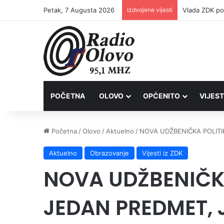
Petak, 7 Augusta 2026
Izdvojene vijesti
POČETNA
OLOVO
OPĆENITO
VIJEST
Početna
/
Olovo
/
Aktuelno
/
NOVA UDŽBENIČKA POLITI
Aktuelno
Obrazovanje
Vijesti iz ZDK
NOVA UDŽBENIČKA
JEDAN PREDMET, 