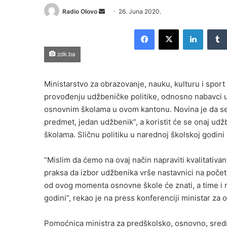
Send
Radio Olovo
26. Juna 2020.
an
Facebook
X
LinkedI
email
zdk.ba
Ministarstvo za obrazovanje, nauku, kulturu i spor
provođenju udžbeničke politike, odnosno nabavci 
osnovnim školama u ovom kantonu. Novina je da se r
predmet, jedan udžbenik”, a koristit će se onaj udž
školama. Sličnu politiku u narednoj školskoj godini 
“Mislim da ćemo na ovaj način napraviti kvalitativa
praksa da izbor udžbenika vrše nastavnici na počet
od ovog momenta osnovne škole će znati, a time i rod
godini”, rekao je na press konferenciji ministar za 
Pomoćnica ministra za predškolsko, osnovno, srednj