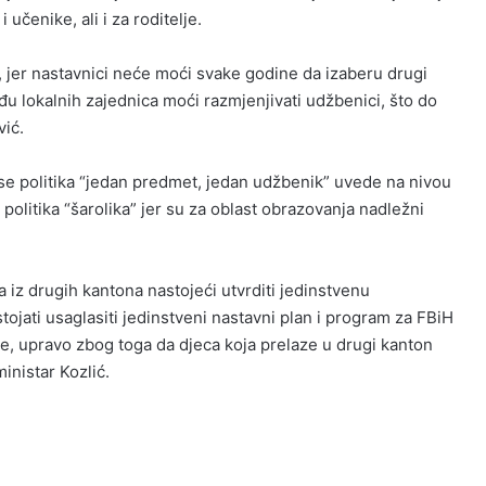
 učenike, ali i za roditelje.
, jer nastavnici neće moći svake godine da izaberu drugi
eđu lokalnih zajednica moći razmjenjivati udžbenici, što do
vić.
da se politika “jedan predmet, jedan udžbenik” uvede na nivou
politika “šarolika” jer su za oblast obrazovanja nadležni
iz drugih kantona nastojeći utvrditi jedinstvenu
jati usaglasiti jedinstveni nastavni plan i program za FBiH
e, upravo zbog toga da djeca koja prelaze u drugi kanton
inistar Kozlić.