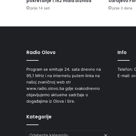
pokretanje 1.152 mala biznisa
Sarajevo Fil
prije 14 sati
prije 3 dana
Radio Olovo
Info
Program se emituje 24. sata dnevno na
Telefon: 
95,1 MHz i na internetu putem linka na
E-mail: o
našoj zvaničnoj web str
www.radio.olovo.ba gdje svakodnevno
objavljujemo aktuelne sadržaje o
događajima iz Olova i šire.
Kategorije
Kategorije