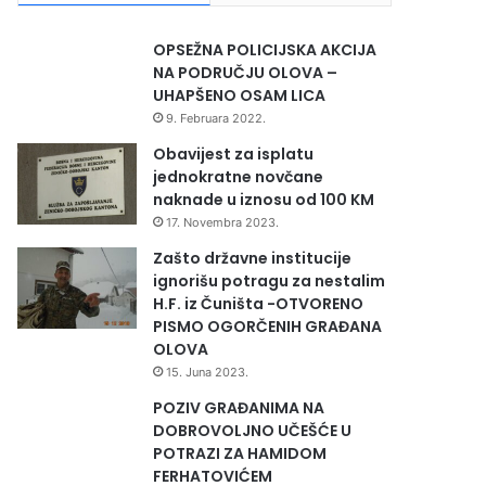
OPSEŽNA POLICIJSKA AKCIJA
NA PODRUČJU OLOVA –
UHAPŠENO OSAM LICA
9. Februara 2022.
Obavijest za isplatu
jednokratne novčane
naknade u iznosu od 100 KM
17. Novembra 2023.
Zašto državne institucije
ignorišu potragu za nestalim
H.F. iz Čuništa -OTVORENO
PISMO OGORČENIH GRAĐANA
OLOVA
15. Juna 2023.
POZIV GRAĐANIMA NA
DOBROVOLJNO UČEŠĆE U
POTRAZI ZA HAMIDOM
FERHATOVIĆEM