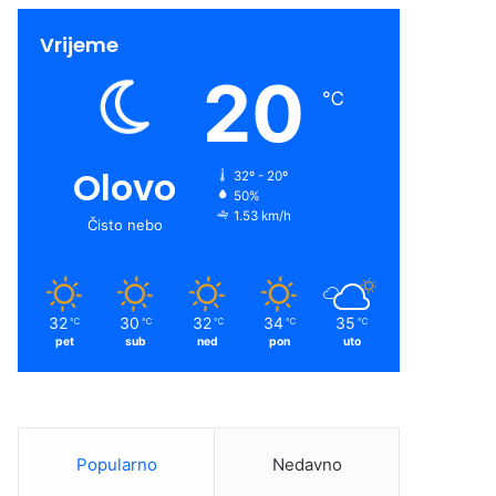
Vrijeme
20
℃
Olovo
32º - 20º
50%
1.53 km/h
Čisto nebo
32
30
32
34
35
℃
℃
℃
℃
℃
pet
sub
ned
pon
uto
Popularno
Nedavno