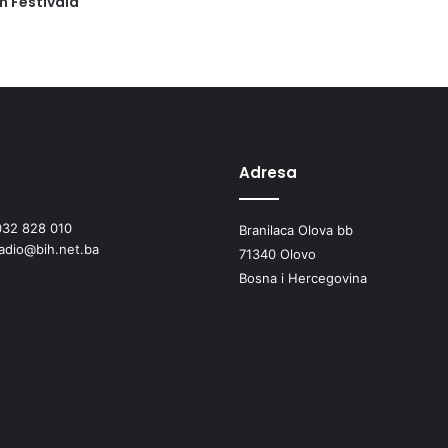
m Festivala
Adresa
032 828 010
Branilaca Olova bb
radio@bih.net.ba
71340 Olovo
Bosna i Hercegovina