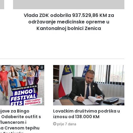
medicinske
opreme
Vlada ZDK odobrila 937.529,86 KM za
u
Kantonalnoj
održavanje medicinske opreme u
bolnici
Kantonalnoj bolnici Zenica
Zenica
ijave za Bingo
Lovačkim društvima podrška u
: Odaberite outfit s
iznosu od 138.000 KM
fluencerom i
prije 7 dana
 na Crvenom tepihu