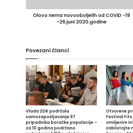
2020.godine
Olovo nema novooboljelih od COVID -19
-26.juni 2020.godine
Povezani članci
Vlada ZDK podržala
Otvorene pr
samozapošljavanje 97
Festival Fits
pripadnika boračke populacije –
omiljenim in
za 10 godina podržano
zablistajte