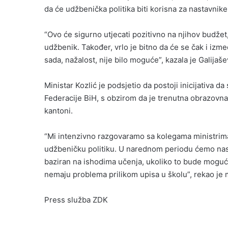
da će udžbenička politika biti korisna za nastavnike i
“Ovo će sigurno utjecati pozitivno na njihov budžet
udžbenik. Također, vrlo je bitno da će se čak i izm
sada, nažalost, nije bilo moguće”, kazala je Galijaše
Ministar Kozlić je podsjetio da postoji inicijativa 
Federacije BiH, s obzirom da je trenutna obrazovna 
kantoni.
“Mi intenzivno razgovaramo sa kolegama ministrima 
udžbeničku politiku. U narednom periodu ćemo nasto
baziran na ishodima učenja, ukoliko to bude moguć
nemaju problema prilikom upisa u školu”, rekao je m
Press služba ZDK