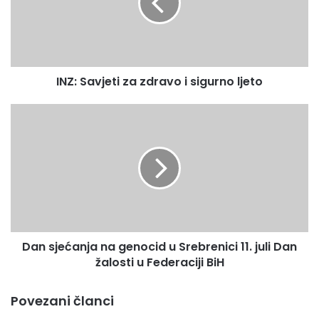
i
sigurno
ljeto
INZ: Savjeti za zdravo i sigurno ljeto
Dan
sjećanja
na
genocid
u
Srebrenici
11.
juli
Dan
Dan sjećanja na genocid u Srebrenici 11. juli Dan
žalosti
u
žalosti u Federaciji BiH
Federaciji
BiH
Povezani članci