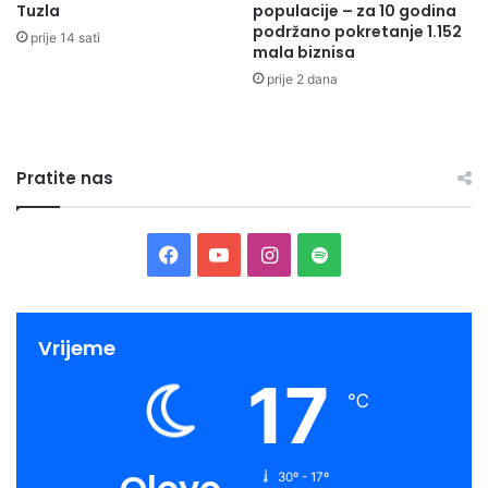
Tuzla
populacije – za 10 godina
podržano pokretanje 1.152
prije 14 sati
mala biznisa
prije 2 dana
Pratite nas
Facebook
YouTube
Instagram
Spotify
Vrijeme
17
℃
30º - 17º