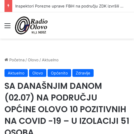
Inspektori Porezne uprave FBiH na području ZDK izvršili 24 inspekcijska nadzora
Meni
Početna
/
Olovo
/
Aktuelno
Aktuelno
Olovo
Općenito
Zdravlje
SA DANAŠNJIM DANOM
(02.07) NA PODRUČJU
OPĆINE OLOVO 10 POZITIVNIH
NA COVID -19 – U IZOLACIJI 51
OSOBA