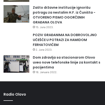
Zašto državne institucije ignorišu
potragu za nestalim H.F. iz Čuništa -
OTVORENO PISMO OGORČENIH
GRAĐANA OLOVA
15. Juna 2023.
POZIV GRAĐANIMA NA DOBROVOLJNO
UČEŠĆE U POTRAZI ZA HAMIDOM
FERHATOVIĆEM
2. Juna 2023.
Dom zdravlja sa stacionarom Olovo
uveo nove telefonske linije za kontakt s
pacijentima
18. Januara 2022.
Radio Olovo