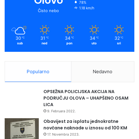
Olovo
78%
1.18 km/h
Čisto nebo
30
31
34
34
32
℃
℃
℃
℃
℃
sub
ned
pon
uto
sri
Popularno
Nedavno
OPSEŽNA POLICIJSKA AKCIJA NA
PODRUČJU OLOVA – UHAPŠENO OSAM
LICA
9. Februara 2022.
Obavijest za isplatu jednokratne
novčane naknade u iznosu od 100 KM
17. Novembra 2023.