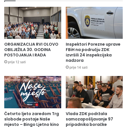
ORGANIZACIJA RVI OLOVO
Inspektori Porezne uprave
OBILJEŽILA 30. GODINA
FBiH na području ZDK
POSTOJANJA I RADA
izvršili 24 inspekcijska
nadzora
prije 12 sati
prije 14 sati
Četvrto ljeto zaredom Trg
Vlada ZDK podržala
slobode postaje Naše
samozapošljavanje 97
mjesto – Bingo Ljetno kino
pripadnika boračke