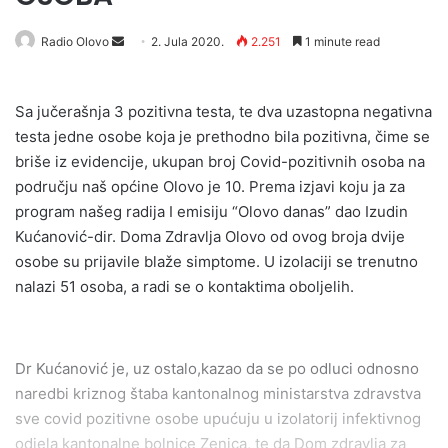
Send
Radio Olovo
2. Jula 2020.
2.251
1 minute read
an
email
Sa jučerašnja 3 pozitivna testa, te dva uzastopna negativna
testa jedne osobe koja je prethodno bila pozitivna, čime se
briše iz evidencije, ukupan broj Covid-pozitivnih osoba na
području naš općine Olovo je 10. Prema izjavi koju ja za
program našeg radija I emisiju “Olovo danas” dao Izudin
Kućanović-dir. Doma Zdravlja Olovo od ovog broja dvije
osobe su prijavile blaže simptome. U izolaciji se trenutno
nalazi 51 osoba, a radi se o kontaktima oboljelih.
Dr Kućanović je, uz ostalo,kazao da se po odluci odnosno
naredbi kriznog štaba kantonalnog ministarstva zdravstva
sve covid pozitivne osobe upućuju u izolatorij infektivnog
odjela kantonalne bolnice Zenica, te da Dom zdravlja za