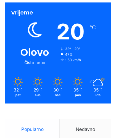
Vrijeme
20
℃
Olovo
32º - 20º
47%
1.53 km/h
Čisto nebo
32
29
30
35
35
℃
℃
℃
℃
℃
pet
sub
ned
pon
uto
Popularno
Nedavno