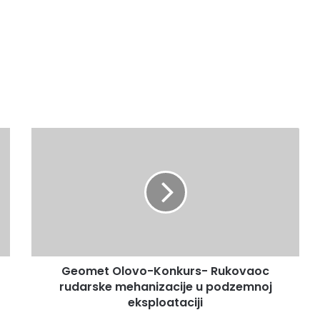
Geomet
Olovo-
Konkurs-
Rukovaoc
rudarske
mehanizacije
u
podzemnoj
eksploataciji
Geomet Olovo-Konkurs- Rukovaoc
rudarske mehanizacije u podzemnoj
eksploataciji