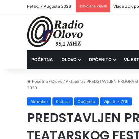
Petak, 7 Augusta 2026
Izdvojene vijesti
POČETNA
OLOVO
OPĆENITO
VIJEST
Početna
/
Olovo
/
Aktuelno
/
PREDSTAVLJEN PROGRAM I
2020.
Aktuelno
Kultura
Općenito
Vijesti iz ZDK
PREDSTAVLJEN P
TEATARSKOG FEST