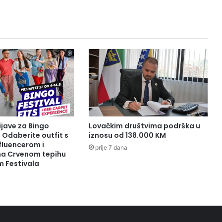
ijave za Bingo
Lovačkim društvima podrška u
: Odaberite outfit s
iznosu od 138.000 KM
fluencerom i
prije 7 dana
 na Crvenom tepihu
m Festivala