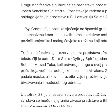
Drugu noć festivala publici će se predstaviti predst
Josea Sanchisa Sinisterra. Predstava je rađena u p
najdugovječnijih predstava u BiH ostvaruju Selma A
“Ay, Carmela“ je hronika sjećanja na španski građa
humanizmu i moralnim kvalitetima kolektivne antif
poziciji umjetnika i malog čovjeka u režimu koji o
Treća noć festivala je rezervisana za predstavu „Pra
tekstu čiji je autor Đerd Špiro (György Spiró), je
Boban i Mirsad Tuka, koji ostvaruju uloge u ovoj pr
priču, koja vođena rediteljskom palicom Miralema 
padaju maske, a likovi se razotkrivaju i proživljavaj
bivstvovanja i međusobnog odnosa.
U utotrak, 28. jula festival zatvara predstava „Držav
svrstava se među najigranije živuće predstave u B
Irfan Kasumović i Mirza Mušija.