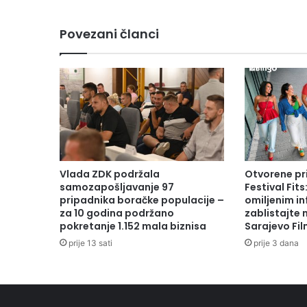
KUĆE
Povezani članci
Vlada ZDK podržala
Otvorene pr
samozapošljavanje 97
Festival Fits
pripadnika boračke populacije –
omiljenim in
za 10 godina podržano
zablistajte
pokretanje 1.152 mala biznisa
Sarajevo Fil
prije 13 sati
prije 3 dana