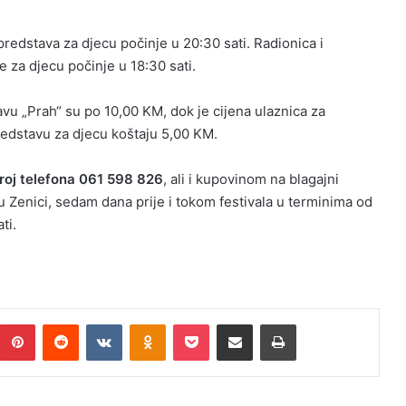
redstava za djecu počinje u 20:30 sati. Radionica i
za djecu počinje u 18:30 sati.
vu „Prah“ su po 10,00 KM, dok je cijena ulaznica za
edstavu za djecu koštaju 5,00 KM.
roj telefona 061 598 826
, ali i kupovinom na blagajni
u Zenici, sedam dana prije i tokom festivala u terminima od
ti.
umblr
Pinterest
Reddit
VKontakte
Odnoklassniki
Pocket
Podijeli putem Emaila
Print