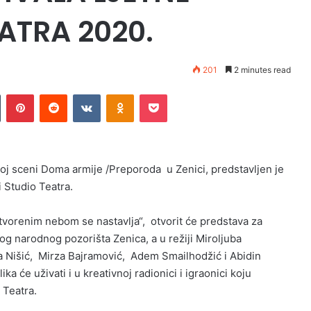
ATRA 2020.
201
2 minutes read
n
Tumblr
Pinterest
Reddit
VKontakte
Odnoklassniki
Pocket
noj sceni Doma armije /Preporoda u Zenici, predstavljen je
 Studio Teatra.
tvorenim nebom se nastavlja“, otvorit će predstava za
og narodnog pozorišta Zenica, a u režiji Miroljuba
na Nišić, Mirza Bajramović, Adem Smailhodžić i Abidin
 će uživati i u kreativnoj radionici i igraonici koju
 Teatra.