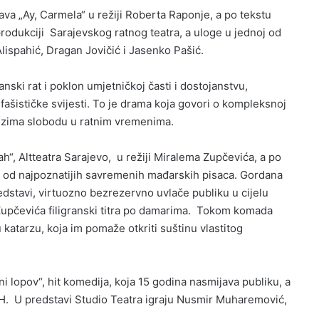
ava „Ay, Carmela“ u režiji Roberta Raponje, a po tekstu
rodukciji Sarajevskog ratnog teatra, a uloge u jednoj od
lispahić, Dragan Jovičić i Jasenko Pašić.
nski rat i poklon umjetničkoj časti i dostojanstvu,
ašističke svijesti. To je drama koja govori o kompleksnoj
duzima slobodu u ratnim vremenima.
h“, Altteatra Sarajevo, u režiji Miralema Zupčevića, a po
dan od najpoznatijih savremenih mađarskih pisaca. Gordana
edstavi, virtuozno bezrezervno uvlače publiku u cijelu
Zupčevića filigranski titra po damarima. Tokom komada
u katarzu, koja im pomaže otkriti suštinu vlastitog
ni lopov“, hit komedija, koja 15 godina nasmijava publiku, a
iH. U predstavi Studio Teatra igraju Nusmir Muharemović,