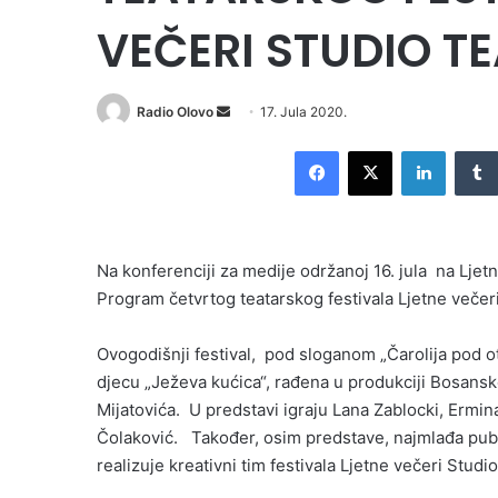
VEČERI STUDIO TE
Send
Radio Olovo
17. Jula 2020.
an
Facebook
X
LinkedI
email
Na konferenciji za medije održanoj 16. jula na Ljet
Program četvrtog teatarskog festivala Ljetne večeri
Ovogodišnji festival, pod sloganom „Čarolija pod o
djecu „Ježeva kućica“, rađena u produkciji Bosansk
Mijatovića. U predstavi igraju Lana Zablocki, Ermi
Čolaković. Također, osim predstave, najmlađa publika
realizuje kreativni tim festivala Ljetne večeri Studio