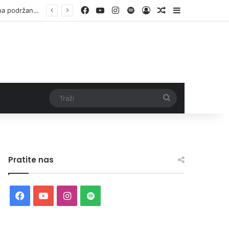
Facebook
YouTube
Instagram
Spotify
Log In
Random Article
Sidebar
Otvorene prijave za Bingo Festival Fits: Odaberite outfit s omiljenim influencerom i zablistajte na Crvenom tepihu Sarajevo Film Festivala
Traži
Pratite nas
Facebook
YouTube
Instagram
Spotify