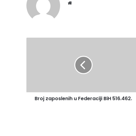
Website
Broj
zaposlenih
u
Federaciji
BiH
516.462.
Broj zaposlenih u Federaciji BiH 516.462.