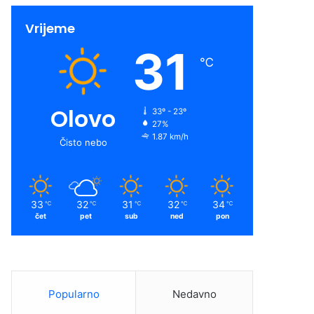
Vrijeme
31
℃
Olovo
33º - 23º
27%
1.87 km/h
Čisto nebo
33
32
31
32
34
℃
℃
℃
℃
℃
čet
pet
sub
ned
pon
Popularno
Nedavno