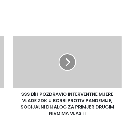
SSS
BiH
POZDRAVIO
INTERVENTNE
MJERE
VLADE
ZDK
U
BORBI
SSS BiH POZDRAVIO INTERVENTNE MJERE
PROTIV
PANDEMIJE,
VLADE ZDK U BORBI PROTIV PANDEMIJE,
SOCIJALNI
SOCIJALNI DIJALOG ZA PRIMJER DRUGIM
DIJALOG
NIVOIMA VLASTI
ZA
PRIMJER