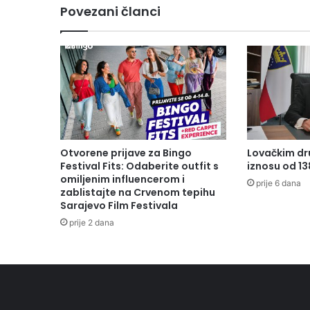
Povezani članci
Otvorene prijave za Bingo
Lovačkim dr
Festival Fits: Odaberite outfit s
iznosu od 1
omiljenim influencerom i
prije 6 dana
zablistajte na Crvenom tepihu
Sarajevo Film Festivala
prije 2 dana