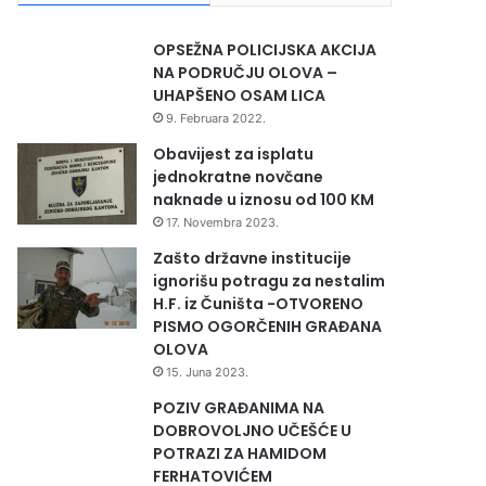
OPSEŽNA POLICIJSKA AKCIJA
NA PODRUČJU OLOVA –
UHAPŠENO OSAM LICA
9. Februara 2022.
Obavijest za isplatu
jednokratne novčane
naknade u iznosu od 100 KM
17. Novembra 2023.
Zašto državne institucije
ignorišu potragu za nestalim
H.F. iz Čuništa -OTVORENO
PISMO OGORČENIH GRAĐANA
OLOVA
15. Juna 2023.
POZIV GRAĐANIMA NA
DOBROVOLJNO UČEŠĆE U
POTRAZI ZA HAMIDOM
FERHATOVIĆEM