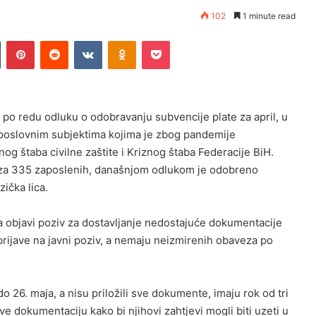
102
1 minute read
n
Tumblr
Pinterest
Reddit
VKontakte
Odnoklassniki
Pocket
po redu odluku o odobravanju subvencije plate za april, u
, poslovnim subjektima kojima je zbog pandemije
g štaba civilne zaštite i Kriznog štaba Federacije BiH.
 za 335 zaposlenih, današnjom odlukom je odobreno
ička lica.
da objavi poziv za dostavljanje nedostajuće dokumentacije
prijave na javni poziv, a nemaju neizmirenih obaveza po
do 26. maja, a nisu priložili sve dokumente, imaju rok od tri
e dokumentaciju kako bi njihovi zahtjevi mogli biti uzeti u