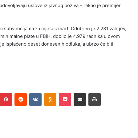
adovoljavaju uslove iz javnog poziva – rekao je premijer
nim subvencijama za mjesec mart. Odobren je 2.231 zahtjev,
 minimalne plate u FBiH, dobilo je 4.979 radnika u ovom
je isplaćeno deset donesenih odluka, a ubrzo će biti
umblr
Pinterest
Reddit
VKontakte
Odnoklassniki
Pocket
Podijeli putem Emaila
Print