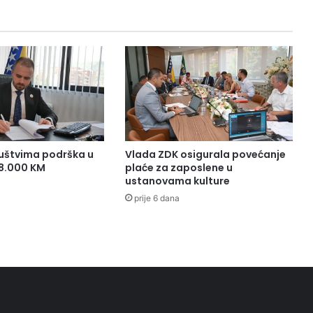
DRUGIM
NIVOIMA
VLASTI
uštvima podrška u
Vlada ZDK osigurala povećanje
38.000 KM
plaće za zaposlene u
ustanovama kulture
prije 6 dana