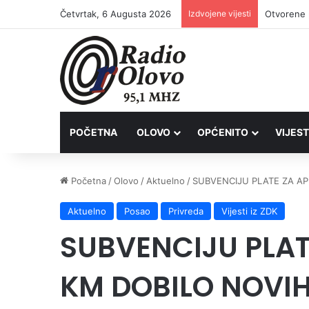
Četvrtak, 6 Augusta 2026
Izdvojene vijesti
POČETNA
OLOVO
OPĆENITO
VIJEST
Početna
/
Olovo
/
Aktuelno
/
SUBVENCIJU PLATE ZA AP
Aktuelno
Posao
Privreda
Vijesti iz ZDK
SUBVENCIJU PLAT
KM DOBILO NOVIH