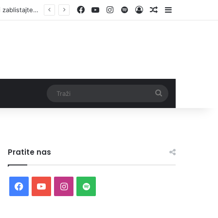
Facebook
YouTube
Instagram
Spotify
Log In
Random Article
Sidebar
Otvorene prijave za Bingo Festival Fits: Odaberite outfit s omiljenim influencerom i zablistajte na Crvenom tepihu Sarajevo Film Festivala
Traži
Pratite nas
Facebook
YouTube
Instagram
Spotify