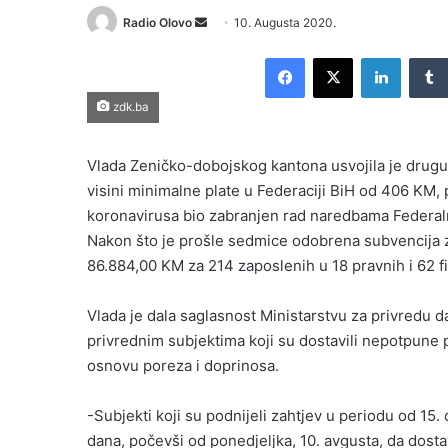
Send
Radio Olovo
10. Augusta 2020.
an
Facebook
X
LinkedI
email
zdk.ba
Vlada Zeničko-dobojskog kantona usvojila je drugu 
visini minimalne plate u Federaciji BiH od 406 KM
koronavirusa bio zabranjen rad naredbama Federalno
Nakon što je prošle sedmice odobrena subvencija
86.884,00 KM za 214 zaposlenih u 18 pravnih i 62 fiz
Vlada je dala saglasnost Ministarstvu za privredu 
privrednim subjektima koji su dostavili nepotpune 
osnovu poreza i doprinosa.
-Subjekti koji su podnijeli zahtjev u periodu od 15. 
dana, počevši od ponedjeljka, 10. avgusta, da dostav