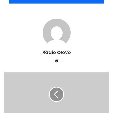
Radio Olovo
Website
Oglas-
prodajem
kuću
O novoj verziji pjesme autor dr.Mujo Hodžić u najavi kaže;
-Poslije dvadeset i šest godina i prve verzije koju su
donijeli “Olovni vojnici”, pjesma ” Komandant Bolo” je sada