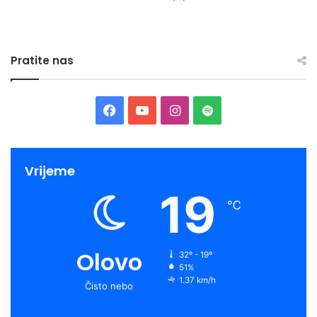
Pratite nas
Facebook
YouTube
Instagram
Spotify
Vrijeme
19
℃
Olovo
32º - 19º
51%
1.37 km/h
Čisto nebo