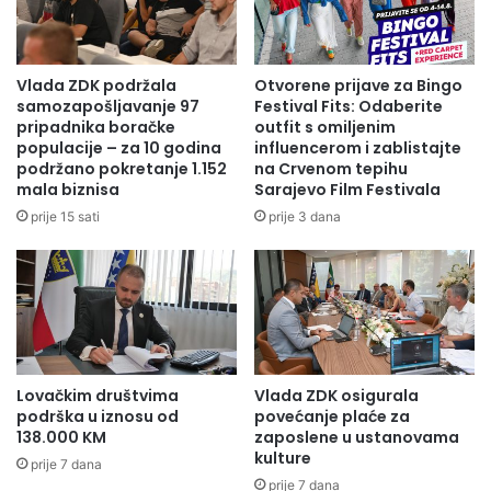
Radio Olovo/A.M
Vlada ZDK podržala
Otvorene prijave za Bingo
samozapošljavanje 97
Festival Fits: Odaberite
pripadnika boračke
outfit s omiljenim
populacije – za 10 godina
influencerom i zablistajte
podržano pokretanje 1.152
na Crvenom tepihu
mala biznisa
Sarajevo Film Festivala
prije 15 sati
prije 3 dana
Lovačkim društvima
Vlada ZDK osigurala
podrška u iznosu od
povećanje plaće za
138.000 KM
zaposlene u ustanovama
kulture
prije 7 dana
prije 7 dana