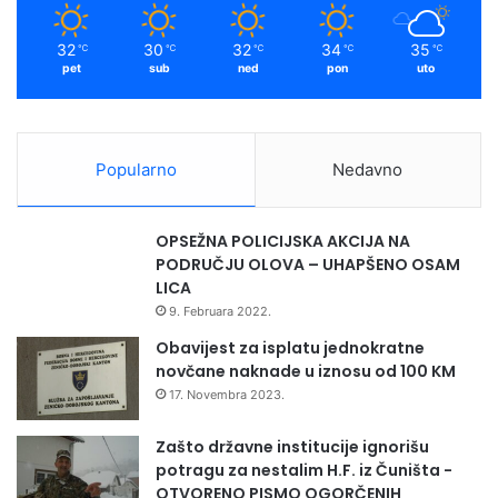
32
30
32
34
35
℃
℃
℃
℃
℃
pet
sub
ned
pon
uto
Popularno
Nedavno
OPSEŽNA POLICIJSKA AKCIJA NA
PODRUČJU OLOVA – UHAPŠENO OSAM
LICA
9. Februara 2022.
Obavijest za isplatu jednokratne
novčane naknade u iznosu od 100 KM
17. Novembra 2023.
Zašto državne institucije ignorišu
potragu za nestalim H.F. iz Čuništa -
OTVORENO PISMO OGORČENIH