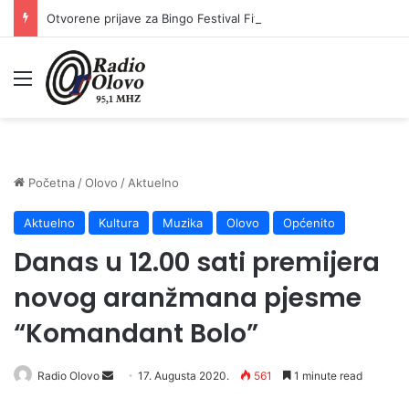
Otvorene prijave za Bingo Festival Fits: Odaberite outfit s omiljenim influencerom i zablistajte na Crvenom tepihu Sarajevo Film Festivala
Meni
Početna
/
Olovo
/
Aktuelno
Aktuelno
Kultura
Muzika
Olovo
Općenito
Danas u 12.00 sati premijera
novog aranžmana pjesme
“Komandant Bolo”
Send
Radio Olovo
17. Augusta 2020.
561
1 minute read
an