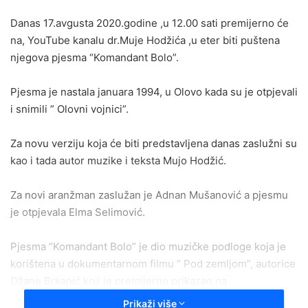
email
Danas 17.avgusta 2020.godine ,u 12.00 sati premijerno će
na, YouTube kanalu dr.Muje Hodžića ,u eter biti puštena
njegova pjesma “Komandant Bolo”.
Pjesma je nastala januara 1994, u Olovo kada su je otpjevali
i snimili ” Olovni vojnici”.
Za novu verziju koja će biti predstavljena danas zaslužni su
kao i tada autor muzike i teksta Mujo Hodžić.
Za novi aranžman zaslužan je Adnan Mušanović a pjesmu
je otpjevala Elma Selimović.
Pjesma “Komandant Bolo” je dio muzičke podloge koja je
korištena u dokumentarnom filmu ” Pod zemljom”, autorice
Džane Brkanić,koji je premijerno prikazan na
ovogodišnjem SFF u Sarajevu.
Prikaži više