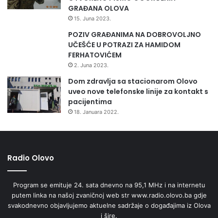
GRAĐANA OLOVA
15. Juna 2023.
POZIV GRAĐANIMA NA DOBROVOLJNO
UČEŠĆE U POTRAZI ZA HAMIDOM
FERHATOVIĆEM
2. Juna 2023.
Dom zdravlja sa stacionarom Olovo
uveo nove telefonske linije za kontakt s
pacijentima
18. Januara 2022.
Radio Olovo
Program se emituje 24. sata dnevno na 95,1 MHz i na internetu
putem linka na našoj zvaničnoj web str www.radio.olovo.ba gdje
svakodnevno objavljujemo aktuelne sadržaje o događajima iz Olova
i šire.