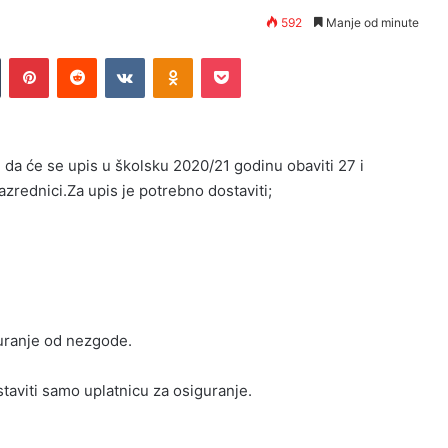
592
Manje od minute
n
Tumblr
Pinterest
Reddit
VKontakte
Odnoklassniki
Pocket
a će se upis u školsku 2020/21 godinu obaviti 27 i
zrednici.Za upis je potrebno dostaviti;
uranje od nezgode.
staviti samo uplatnicu za osiguranje.