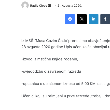
Send
Radio Olovo
21. Augusta 2020.
an
Facebook
X
LinkedI
email
Iz MSŠ “Musa Ćazim Ćatić”prenosimo obavještenje d
28.avgusta 2020.godine.Upis učenika će obavljati ra
-izvod iz matične knjige rođenih,
-svjedodžbu o završenom razredu
-uplatnicu o uplaćenom iznosu od 5.00 KM za osig
Učenici koji su primljeni u prve razrede ,trebaju do