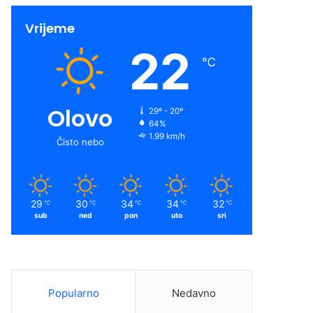
Vrijeme
22
℃
Olovo
29º - 20º
64%
1.99 km/h
Čisto nebo
29
30
34
34
32
℃
℃
℃
℃
℃
sub
ned
pon
uto
sri
Popularno
Nedavno