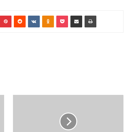
umblr
Pinterest
Reddit
VKontakte
Odnoklassniki
Pocket
Podijeli putem Emaila
Print
Epidemiološka
slika
općine
Olovo-
24.avgust
2020.godine