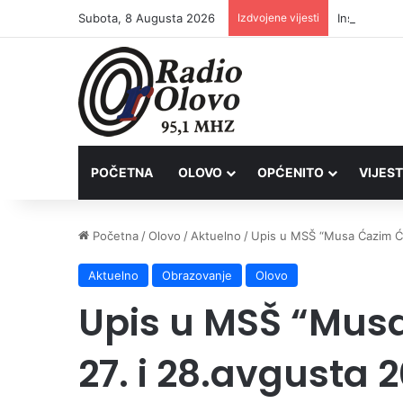
Subota, 8 Augusta 2026
Izdvojene vijesti
Inspektori 
POČETNA
OLOVO
OPĆENITO
VIJEST
Početna
/
Olovo
/
Aktuelno
/
Upis u MSŠ “Musa Ćazim Ća
Aktuelno
Obrazovanje
Olovo
Upis u MSŠ “Mus
27. i 28.avgusta 