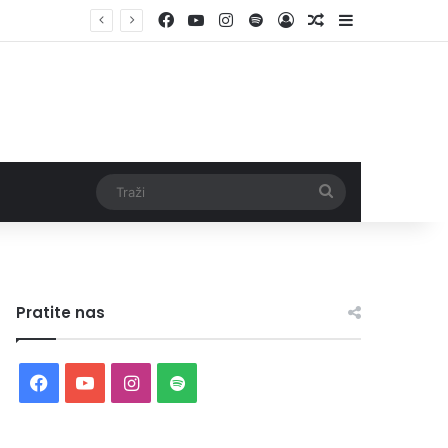
Facebook
YouTube
Instagram
Spotify
Log In
Random Article
Sidebar
Traži
Pratite nas
Facebook
YouTube
Instagram
Spotify