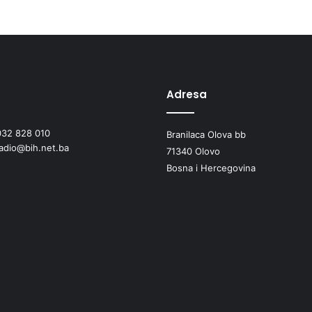
Adresa
032 828 010
Branilaca Olova bb
radio@bih.net.ba
71340 Olovo
Bosna i Hercegovina