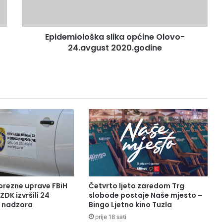
Epidemiološka slika općine Olovo-
24.avgust 2020.godine
orezne uprave FBiH
Četvrto ljeto zaredom Trg
ZDK izvršili 24
slobode postaje Naše mjesto –
a nadzora
Bingo Ljetno kino Tuzla
prije 18 sati