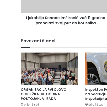
pronalazi
svoj
put
Ljekobilje Senade Imširović već 11 godina
do
korisnika
pronalazi svoj put do korisnika
Povezani članci
ORGANIZACIJA RVI OLOVO
Inspektori P
OBILJEŽILA 30. GODINA
na području 
POSTOJANJA I RADA
inspekcijsk
prije 16 sati
prije 18 sati