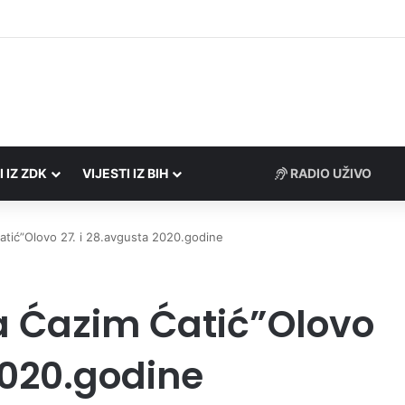
Porezne uprave FBiH na području ZDK izvršili 24 inspekcijska nadzora
I IZ ZDK
VIJESTI IZ BIH
RADIO UŽIVO
tić”Olovo 27. i 28.avgusta 2020.godine
a Ćazim Ćatić”Olovo
2020.godine