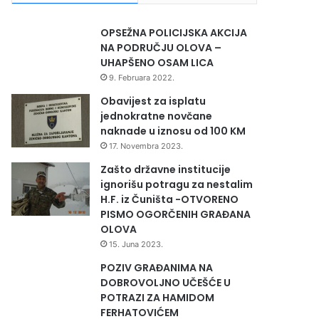
OPSEŽNA POLICIJSKA AKCIJA
NA PODRUČJU OLOVA –
UHAPŠENO OSAM LICA
9. Februara 2022.
Obavijest za isplatu
jednokratne novčane
naknade u iznosu od 100 KM
17. Novembra 2023.
Zašto državne institucije
ignorišu potragu za nestalim
H.F. iz Čuništa -OTVORENO
PISMO OGORČENIH GRAĐANA
OLOVA
15. Juna 2023.
POZIV GRAĐANIMA NA
DOBROVOLJNO UČEŠĆE U
POTRAZI ZA HAMIDOM
FERHATOVIĆEM