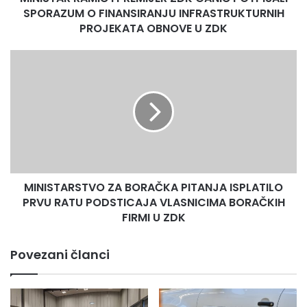
INFRASTRUKTURNIH
SPORAZUM O FINANSIRANJU INFRASTRUKTURNIH
PROJEKATA
PROJEKATA OBNOVE U ZDK
OBNOVE
U
MINISTARSTVO
ZDK
ZA
BORAČKA
PITANJA
ISPLATILO
PRVU
RATU
PODSTICAJA
VLASNICIMA
MINISTARSTVO ZA BORAČKA PITANJA ISPLATILO
BORAČKIH
FIRMI
PRVU RATU PODSTICAJA VLASNICIMA BORAČKIH
U
FIRMI U ZDK
ZDK
Povezani članci