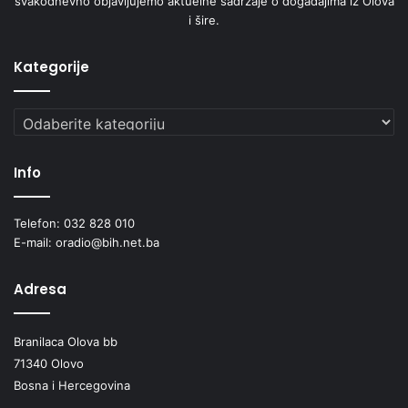
svakodnevno objavljujemo aktuelne sadržaje o događajima iz Olova
i šire.
Kategorije
Kategorije
Info
Telefon: 032 828 010
E-mail: oradio@bih.net.ba
Adresa
Branilaca Olova bb
71340 Olovo
Bosna i Hercegovina