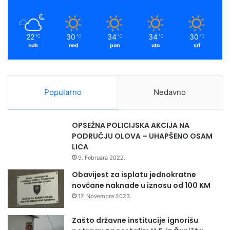
22
30
34
34
30
℃
℃
℃
℃
℃
sub
ned
pon
uto
sri
Popularno
Nedavno
OPSEŽNA POLICIJSKA AKCIJA NA
PODRUČJU OLOVA – UHAPŠENO OSAM
LICA
9. Februara 2022.
Obavijest za isplatu jednokratne
novčane naknade u iznosu od 100 KM
17. Novembra 2023.
Zašto državne institucije ignorišu