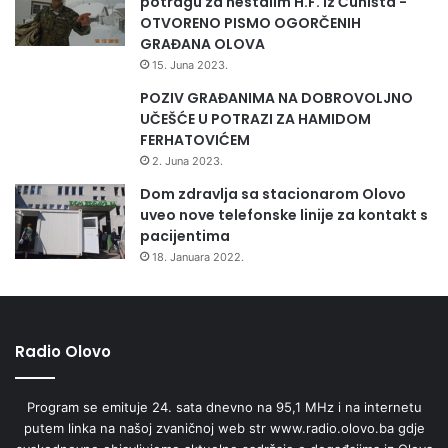
potragu za nestalim H.F. iz Čuništa -
OTVORENO PISMO OGORČENIH
GRAĐANA OLOVA
15. Juna 2023.
POZIV GRAĐANIMA NA DOBROVOLJNO
UČEŠĆE U POTRAZI ZA HAMIDOM
FERHATOVIĆEM
2. Juna 2023.
Dom zdravlja sa stacionarom Olovo
uveo nove telefonske linije za kontakt s
pacijentima
18. Januara 2022.
Radio Olovo
Program se emituje 24. sata dnevno na 95,1 MHz i na internetu
putem linka na našoj zvaničnoj web str www.radio.olovo.ba gdje