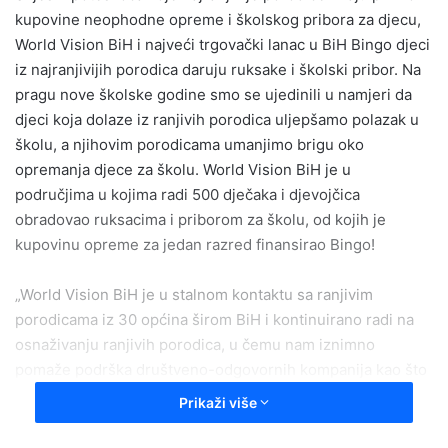
kupovine neophodne opreme i školskog pribora za djecu,
World Vision BiH i najveći trgovački lanac u BiH Bingo djeci
iz najranjivijih porodica daruju ruksake i školski pribor. Na
pragu nove školske godine smo se ujedinili u namjeri da
djeci koja dolaze iz ranjivih porodica uljepšamo polazak u
školu, a njihovim porodicama umanjimo brigu oko
opremanja djece za školu. World Vision BiH je u
područjima u kojima radi 500 dječaka i djevojčica
obradovao ruksacima i priborom za školu, od kojih je
kupovinu opreme za jedan razred finansirao Bingo!
„World Vision BiH je u stalnom kontaktu sa ranjivim
porodicama iz 30 općina širom BiH i kontinuirano radi na
osnaživanju ranjivih porodica, u čemu nam iznimno
pomaže podrška društveno-odgovornih kompanija kao što
je Bingo“, izjavila je Larisa Klepac, direktorica organizacije
Prikaži više
World Vision u BiH.