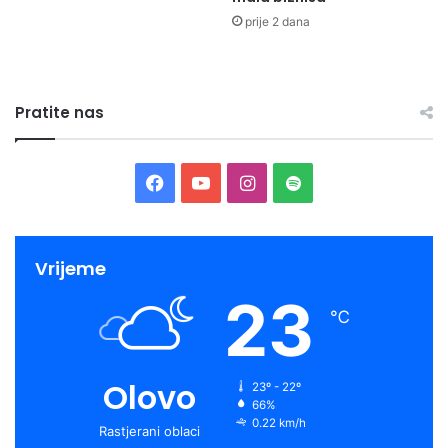
prije 2 dana
Pratite nas
Facebook
YouTube
Instagram
Spotify
Vrijeme
23
℃
Olovo
23º - 22º
66%
0.22 km/h
Rastjerani oblaci