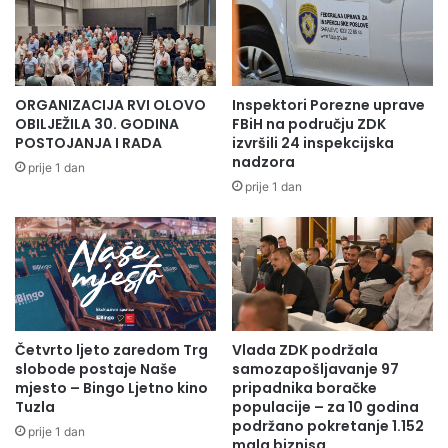
ORGANIZACIJA RVI OLOVO
Inspektori Porezne uprave
OBILJEŽILA 30. GODINA
FBiH na području ZDK
POSTOJANJA I RADA
izvršili 24 inspekcijska
nadzora
prije 1 dan
prije 1 dan
Četvrto ljeto zaredom Trg
Vlada ZDK podržala
slobode postaje Naše
samozapošljavanje 97
mjesto – Bingo Ljetno kino
pripadnika boračke
Tuzla
populacije – za 10 godina
podržano pokretanje 1.152
prije 1 dan
mala biznisa