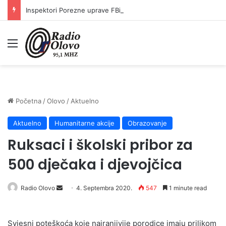
Inspektori Porezne uprave FBiH na području ZDK izvršili 24 inspekcijska nadzora
Meni
Početna
/
Olovo
/
Aktuelno
Aktuelno
Humanitarne akcije
Obrazovanje
Ruksaci i školski pribor za
500 dječaka i djevojčica
Send
Radio Olovo
4. Septembra 2020.
547
1 minute read
an
email
Svjesni poteškoća koje najranjivije porodice imaju prilikom