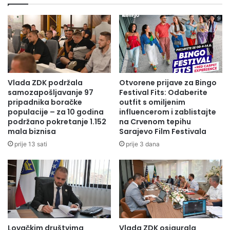
Vlada ZDK podržala
Otvorene prijave za Bingo
samozapošljavanje 97
Festival Fits: Odaberite
pripadnika boračke
outfit s omiljenim
populacije – za 10 godina
influencerom i zablistajte
podržano pokretanje 1.152
na Crvenom tepihu
mala biznisa
Sarajevo Film Festivala
prije 13 sati
prije 3 dana
Lovačkim društvima
Vlada ZDK osigurala