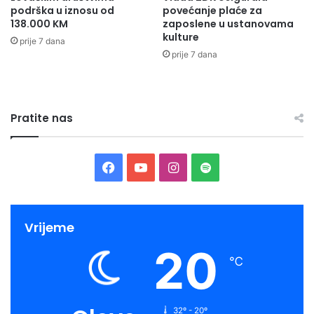
podrška u iznosu od
povećanje plaće za
138.000 KM
zaposlene u ustanovama
kulture
prije 7 dana
prije 7 dana
Pratite nas
Facebook
YouTube
Instagram
Spotify
Vrijeme
20
℃
32º - 20º