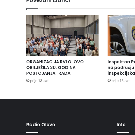
Povezani članci
ORGANIZACIJA RVI OLOVO
Inspektori P
OBILJEŽILA 30. GODINA
na području 
POSTOJANJA I RADA
inspekcijsk
prije 13 sati
prije 15 sati
Radio Olovo
Info