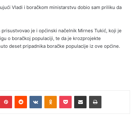
jujući Vladi i boračkom ministarstvu dobio sam priliku da
risustvovao je i općinski načelnik Mirnes Tukić, koji je
gu o boračkoj populaciji, te da je krozprojekte
uto deset pripadnika boračke populacije iz ove općine.
umblr
Pinterest
Reddit
VKontakte
Odnoklassniki
Pocket
Podijeli putem Emaila
Print