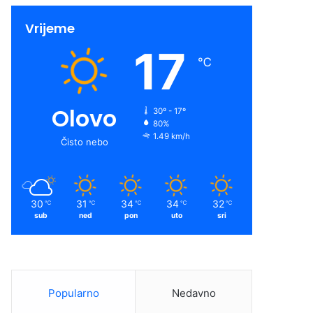
Vrijeme
17
℃
Olovo
30º - 17º
80%
1.49 km/h
Čisto nebo
30
31
34
34
32
℃
℃
℃
℃
℃
sub
ned
pon
uto
sri
Popularno
Nedavno