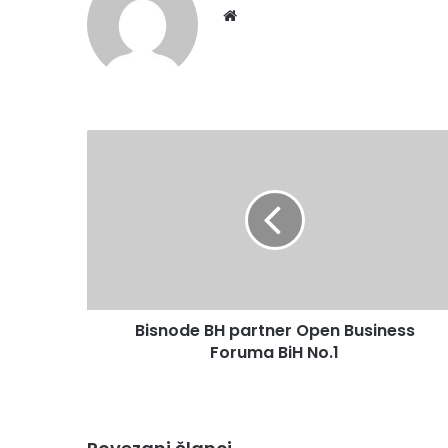
Website
Bisnode
BH
partner
Open
Business
Foruma
BiH
No.1
Bisnode BH partner Open Business
Foruma BiH No.1