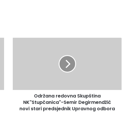
Održana
redovna
Skupština
NK"Stupčanica"-
Semir
Degirmendžić
novi
stari
predsjednik
Održana redovna Skupština
Upravnog
odbora
NK"Stupčanica"-Semir Degirmendžić
novi stari predsjednik Upravnog odbora