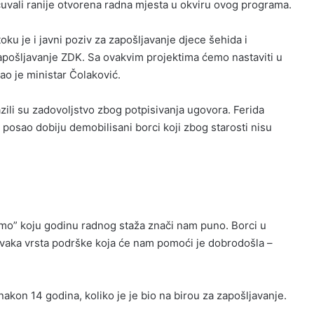
ačuvali ranije otvorena radna mjesta u okviru ovog programa.
u je i javni poziv za zapošljavanje djece šehida i
apošljavanje ZDK. Sa ovakvim projektima ćemo nastaviti u
ao je ministar Čolaković.
zili su zadovoljstvo zbog potpisivanja ugovora. Ferida
a posao dobiju demobilisani borci koji zbog starosti nisu
mo” koju godinu radnog staža znači nam puno. Borci u
vaka vrsta podrške koja će nam pomoći je dobrodošla –
akon 14 godina, koliko je je bio na birou za zapošljavanje.