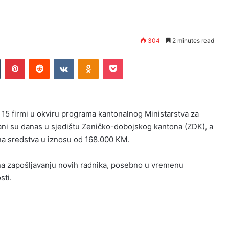
304
2 minutes read
n
Tumblr
Pinterest
Reddit
VKontakte
Odnoklassniki
Pocket
15 firmi u okviru programa kantonalnog Ministarstva za
ni su danas u sjedištu Zeničko-dobojskog kantona (ZDK), a
na sredstva u iznosu od 168.000 KM.
na zapošljavanju novih radnika, posebno u vremenu
sti.