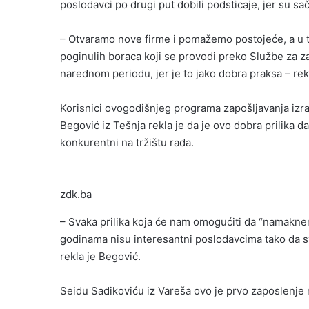
poslodavci po drugi put dobili podsticaje, jer su s
– Otvaramo nove firme i pomažemo postojeće, a u tok
poginulih boraca koji se provodi preko Službe za z
narednom periodu, jer je to jako dobra praksa – rek
Korisnici ovogodišnjeg programa zapošljavanja izra
Begović iz Tešnja rekla je da je ovo dobra prilika d
konkurentni na tržištu rada.
zdk.ba
– Svaka prilika koja će nam omogućiti da “namakne
godinama nisu interesantni poslodavcima tako da s
rekla je Begović.
Seidu Sadikoviću iz Vareša ovo je prvo zaposlenje n