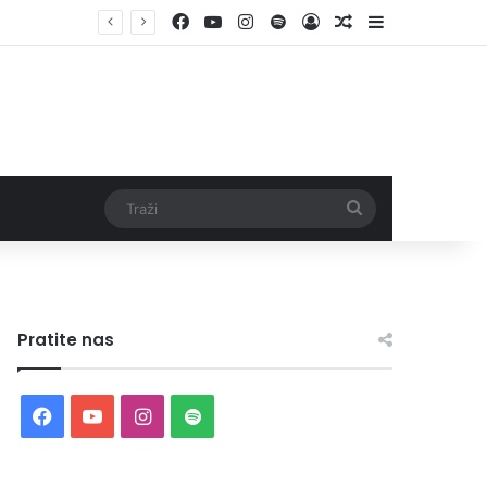
Facebook
YouTube
Instagram
Spotify
Log In
Random Article
Sidebar
Traži
Pratite nas
Facebook
YouTube
Instagram
Spotify