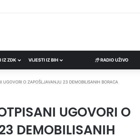
Porezne uprave FBiH na području ZDK izvršili 24 inspekcijska nadzora
I IZ ZDK
VIJESTI IZ BIH
RADIO UŽIVO
NI UGOVORI O ZAPOŠLJAVANJU 23 DEMOBILISANIH BORACA
POTPISANI UGOVORI O
23 DEMOBILISANIH