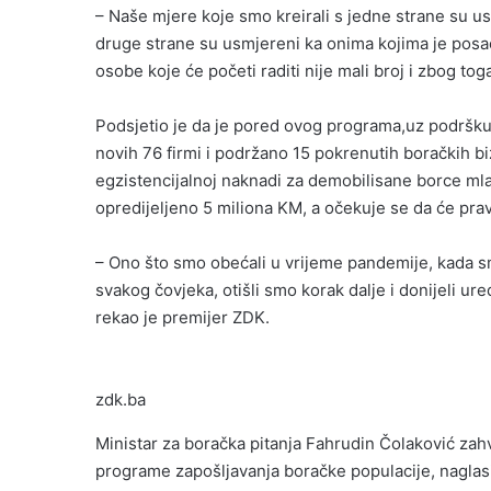
– Naše mjere koje smo kreirali s jedne strane su 
druge strane su usmjereni ka onima kojima je posao
osobe koje će početi raditi nije mali broj i zbog to
Podsjetio je da je pored ovog programa,uz podršku 
novih 76 firmi i podržano 15 pokrenutih boračkih biz
egzistencijalnoj naknadi za demobilisane borce ml
opredijeljeno 5 miliona KM, a očekuje se da će pra
– Ono što smo obećali u vrijeme pandemije, kada sm
svakog čovjeka, otišli smo korak dalje i donijeli ur
rekao je premijer ZDK.
zdk.ba
Ministar za boračka pitanja Fahrudin Čolaković zah
programe zapošljavanja boračke populacije, naglasiv