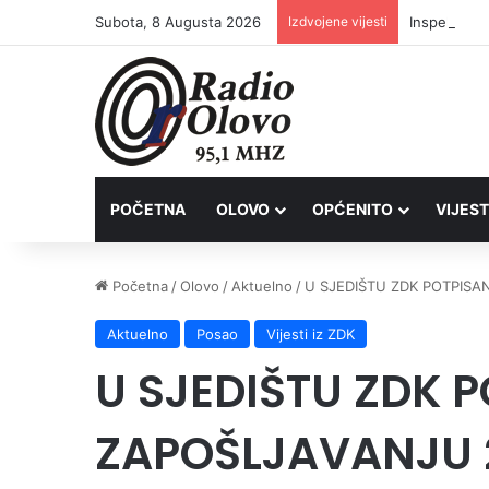
Subota, 8 Augusta 2026
Izdvojene vijesti
Inspektori 
POČETNA
OLOVO
OPĆENITO
VIJEST
Početna
/
Olovo
/
Aktuelno
/
U SJEDIŠTU ZDK POTPISA
Aktuelno
Posao
Vijesti iz ZDK
U SJEDIŠTU ZDK 
ZAPOŠLJAVANJU 