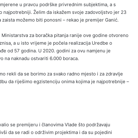
usmjerene u pravcu podrške privrednim subjektima, a s
 najpotrebniji. Želim da iskažem svoje zadovoljstvo jer 23
ga zaista možemo biti ponosni – rekao je premijer Ganić.
Ministarstva za boračka pitanja ranije ove godine otvoreno
nisa, a u isto vrijeme je počela realizacija Uredbe o
ađe od 57 godina. U 2020. godini za ovu namjenu je
vo na naknadu ostvariti 6.000 boraca.
o rekli da se borimo za svako radno mjesto i za zdravlje
edbu da riješimo egzistenciju onima kojima je najpotrebnije –
valio se premijeru i članovima Vlade što podržavaju
ši da se radi o održivim projektima i da su pojedini