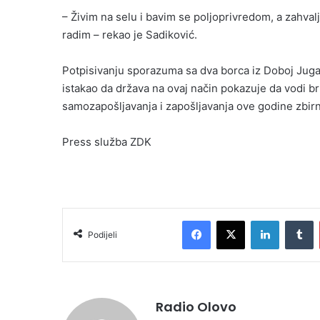
– Živim na selu i bavim se poljoprivredom, a zahval
radim – rekao je Sadiković.
Potpisivanju sporazuma sa dva borca iz Doboj Juga p
istakao da država na ovaj način pokazuje da vodi bri
samozapošljavanja i zapošljavanja ove godine zbirn
Press služba ZDK
Facebook
X
LinkedIn
T
Podijeli
Radio Olovo