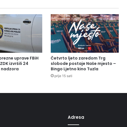
orezne uprave FBiH
Četvrto ljeto zaredom Trg
ZDK izvršili 24
slobode postaje Naše mjesto –
a nadzora
Bingo Ljetno kino Tuzla
prije 15 sati
Adresa