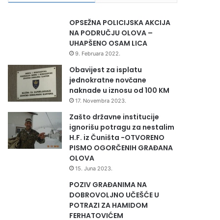
OPSEŽNA POLICIJSKA AKCIJA
NA PODRUČJU OLOVA –
UHAPŠENO OSAM LICA
9. Februara 2022.
Obavijest za isplatu
jednokratne novčane
naknade u iznosu od 100 KM
17. Novembra 2023.
Zašto državne institucije
ignorišu potragu za nestalim
H.F. iz Čuništa -OTVORENO
PISMO OGORČENIH GRAĐANA
OLOVA
15. Juna 2023.
POZIV GRAĐANIMA NA
DOBROVOLJNO UČEŠĆE U
POTRAZI ZA HAMIDOM
FERHATOVIĆEM