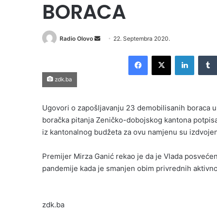
BORACA
Send
Radio Olovo
22. Septembra 2020.
an
Facebook
X
LinkedI
email
zdk.ba
Ugovori o zapošljavanju 23 demobilisanih boraca u 
boračka pitanja Zeničko-dobojskog kantona potpisa
iz kantonalnog budžeta za ovu namjenu su izdvoje
Premijer Mirza Ganić rekao je da je Vlada posveće
pandemije kada je smanjen obim privrednih aktivno
zdk.ba