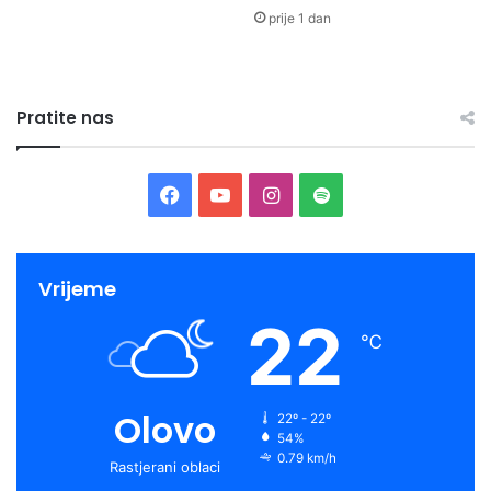
prije 1 dan
Pratite nas
Facebook
YouTube
Instagram
Spotify
Vrijeme
22
℃
Olovo
22º - 22º
54%
0.79 km/h
Rastjerani oblaci