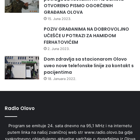
OTVORENO PISMO OGORČENIH
GRAĐANA OLOVA
15. Juna 2023.
POZIV GRAĐANIMA NA DOBROVOLJNO
UČEŠĆE U POTRAZI ZA HAMIDOM
FERHATOVIĆEM
2. Juna 2023.
Dom zdravlja sa stacionarom Olovo
uveo nove telefonske linije za kontakt s
pacijentima
18. Januara 2022.
Radio Olovo
Program se emituje 24. sata dnevno na 95,1 MHz i na internetu
putem linka na našoj zvaničnoj web str www.radio.olovo.ba gdje
svakodnevno objavljujemo aktuelne sadržaje o događajima iz Olova