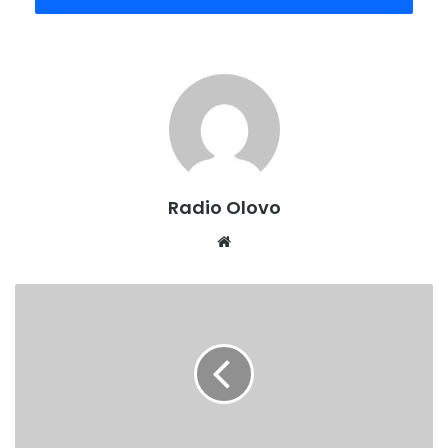
Radio Olovo
Website
OBAVJEŠTENJE
POLJOPRIVREDNIM
PROIZVOĐAČIMA
U školu odbojke trenutno je uključeno 30 djevojčica
podijeljenih u dvije grupe.Prema riječima trenera Adnana
Hodžića bit će ovo dobra prilika da se kroz treninge sa
odbojkašima OK Olovo nauči više o ovom sportu .Svi