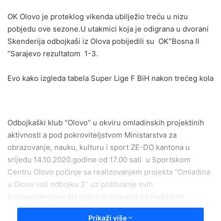
email
OK Olovo je proteklog vikenda ubilježio treću u nizu
pobjedu ove sezone.U utakmici koja je odigrana u dvorani
Skenderija odbojkaši iz Olova pobijedili su OK”Bosna II
“Sarajevo rezultatom 1-3.
Evo kako izgleda tabela Super Lige F BiH nakon trećeg kola
Odbojkaški klub “Olovo” u okviru omladinskih projektinih
aktivnosti a pod pokroviteljstvom Ministarstva za
obrazovanje, nauku, kulturu i sport ZE-DO kantona u
srijedu 14.10.2020.godine od 17.00 sati u Sportskom
Centru Olovo počinje sa realizovanjem projekta “Omladina
u Olovu voli odbojku 3” uz poštivanje svih
protuepidemijološki mjera propisanih od nadležnih
institucija.
Prikaži više