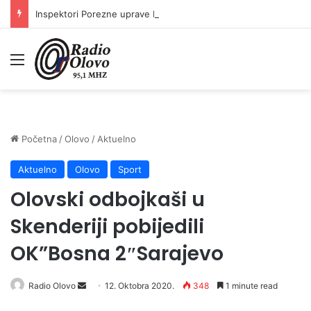
Inspektori Porezne uprave FBiH na području ZDK izvršili 24 inspekcijska nadzora
Meni
Početna
/
Olovo
/
Aktuelno
Aktuelno
Olovo
Sport
Olovski odbojkaši u
Skenderiji pobijedili
OK”Bosna 2″Sarajevo
Send
Radio Olovo
12. Oktobra 2020.
348
1 minute read
an