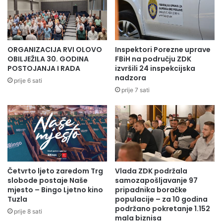
ORGANIZACIJA RVI OLOVO
Inspektori Porezne uprave
OBILJEŽILA 30. GODINA
FBiH na području ZDK
POSTOJANJA I RADA
izvršili 24 inspekcijska
nadzora
prije 6 sati
prije 7 sati
Četvrto ljeto zaredom Trg
Vlada ZDK podržala
slobode postaje Naše
samozapošljavanje 97
mjesto – Bingo Ljetno kino
pripadnika boračke
Tuzla
populacije – za 10 godina
podržano pokretanje 1.152
prije 8 sati
mala biznisa