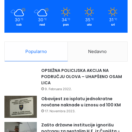
30
30
34
35
31
℃
℃
℃
℃
℃
sub
ned
pon
uto
sri
Popularno
Nedavno
OPSEŽNA POLICIJSKA AKCIJA NA
PODRUČJU OLOVA – UHAPŠENO OSAM
LICA
9. Februara 2022.
Obavijest za isplatu jednokratne
novčane naknade u iznosu od 100 KM
17. Novembra 2023.
Zašto državne institucije ignorišu
potragu za nestalim H.F. iz Čuništa -