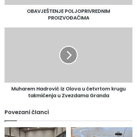
treninzi se održavaju u Sportskom centru Olovo.
OBAVJEŠTENJE POLJOPRIVREDNIM
PROIZVOĐAČIMA
Muharem
Hadrović
iz
Olova
u
četvrtom
krugu
takmičenja
u
Muharem Hadrović iz Olova u četvrtom krugu
Zvezdama
Granda
takmičenja u Zvezdama Granda
Povezani članci