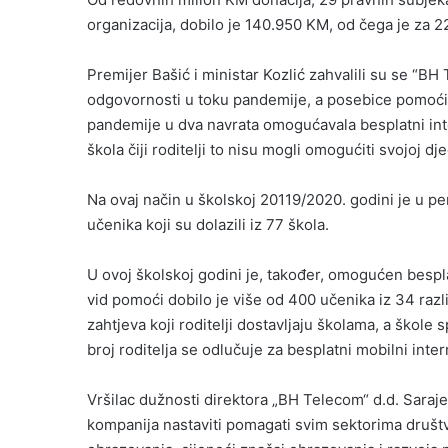
organizacija, dobilo je 140.950 KM, od čega je za 
Premijer Bašić i ministar Kozlić zahvalili su se “BH
odgovornosti u toku pandemije, a posebice pomoći 
pandemije u dva navrata omogućavala besplatni int
škola čiji roditelji to nisu mogli omogućiti svojoj dje
Na ovaj način u školskoj 20119/2020. godini je u p
učenika koji su dolazili iz 77 škola.
U ovoj školskoj godini je, također, omogućen bespl
vid pomoći dobilo je više od 400 učenika iz 34 razli
zahtjeva koji roditelji dostavljaju školama, a škole
broj roditelja se odlučuje za besplatni mobilni inter
Vršilac dužnosti direktora „BH Telecom“ d.d. Saraje
kompanija nastaviti pomagati svim sektorima druš