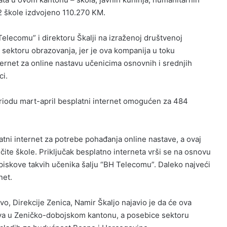
22 škole izdvojeno 110.270 KM.
 Telecomu” i direktoru Škalji na izraženoj društvenoj
sektoru obrazovanja, jer je ova kompanija u toku
ernet za online nastavu učenicima osnovnih i srednjih
ci.
eriodu mart-april besplatni internet omogućen za 484
atni internet za potrebe pohađanja online nastave, a ovaj
čite škole. Priključak besplatno interneta vrši se na osnovu
 spiskove takvih učenika šalju “BH Telecomu”. Daleko najveći
net.
vo, Direkcije Zenica, Namir Škaljo najavio je da će ova
tva u Zeničko-dobojskom kantonu, a posebice sektoru