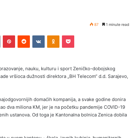
87
1 minute read
n
Tumblr
Pinterest
Reddit
VKontakte
Odnoklassniki
Pocket
obrazovanje, nauku, kulturu i sport Zeničko-dobojskog
Vlade vršioca dužnosti direktora „BH Telecom“ d.d. Sarajevo,
najodgovornijih domaćih kompanija, a svake godine donira
rao dva miliona KM, jer je na početku pandemije COVID-19
enih ustanova. Od toga je Kantonalna bolnica Zenica dobila
ta u ovom kantonu – škola, javnih kuhinja, humanitarnih