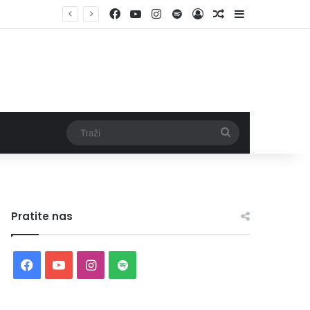
Facebook
YouTube
Instagram
Spotify
Log In
Random Article
Sidebar
Traži
Pratite nas
Facebook
YouTube
Instagram
Spotify