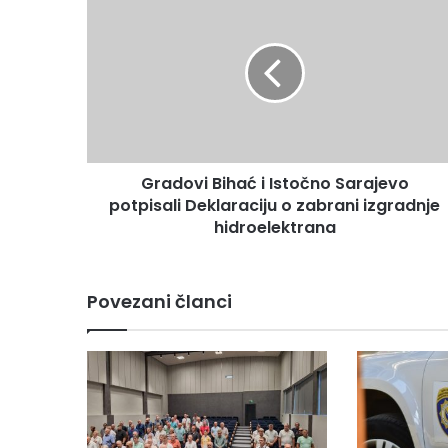
Bihać
i
Istočno
Sarajevo
potpisali
Deklaraciju
o
zabrani
Gradovi Bihać i Istočno Sarajevo
izgradnje
hidroelektrana
potpisali Deklaraciju o zabrani izgradnje
hidroelektrana
Povezani članci