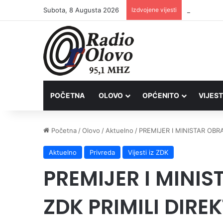
Subota, 8 Augusta 2026
Izdvojene vijesti
Inspektori 
POČETNA
OLOVO
OPĆENITO
VIJEST
Početna
/
Olovo
/
Aktuelno
/
PREMIJER I MINISTAR OB
Aktuelno
Privreda
Vijesti iz ZDK
PREMIJER I MINI
ZDK PRIMILI DIR