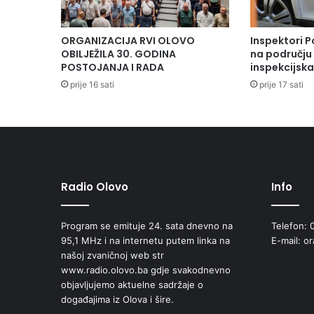
ORGANIZACIJA RVI OLOVO
Inspektori P
OBILJEŽILA 30. GODINA
na području 
POSTOJANJA I RADA
inspekcijsk
prije 16 sati
prije 17 sati
Radio Olovo
Info
Program se emituje 24. sata dnevno na
Telefon: 
95,1 MHz i na internetu putem linka na
E-mail: o
našoj zvaničnoj web str
www.radio.olovo.ba gdje svakodnevno
objavljujemo aktuelne sadržaje o
događajima iz Olova i šire.