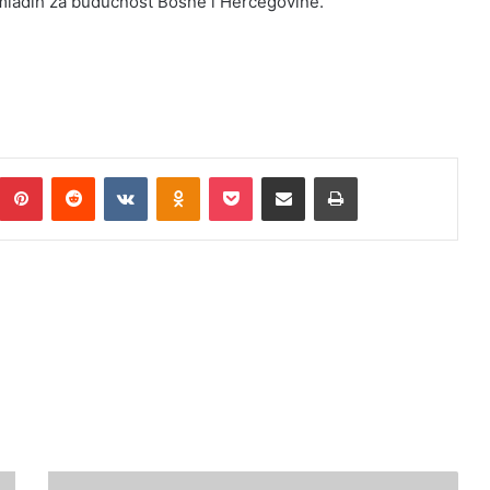
 mladih za budućnost Bosne i Hercegovine.
umblr
Pinterest
Reddit
VKontakte
Odnoklassniki
Pocket
Podijeli putem Emaila
Print
EPIDEMIOLOŠKA