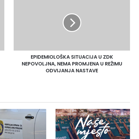
SITUACIJA
U
ZDK
NEPOVOLJNA,
NEMA
PROMJENA
U
REŽIMU
EPIDEMIOLOŠKA SITUACIJA U ZDK
ODVIJANJA
NASTAVE
NEPOVOLJNA, NEMA PROMJENA U REŽIMU
ODVIJANJA NASTAVE