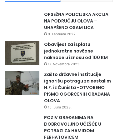
OPSEŽNA POLICIJSKA AKCIJA
NA PODRUČJU OLOVA –
UHAPŠENO OSAM LICA
9. Februara 2022.
Obavijest za isplatu
jednokratne novčane
naknade u iznosu od 100 KM
17. Novembra 2023.
Zašto državne institucije
ignorišu potragu za nestalim
H.F. iz Čuništa -OTVORENO
PISMO OGORČENIH GRAĐANA
OLOVA
15. Juna 2023.
POZIV GRAĐANIMA NA
DOBROVOLJNO UČEŠĆE U
POTRAZI ZA HAMIDOM
FERHATOVIĆEM