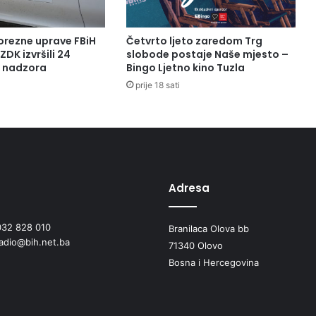
orezne uprave FBiH
Četvrto ljeto zaredom Trg
ZDK izvršili 24
slobode postaje Naše mjesto –
a nadzora
Bingo Ljetno kino Tuzla
prije 18 sati
Adresa
032 828 010
Branilaca Olova bb
radio@bih.net.ba
71340 Olovo
Bosna i Hercegovina