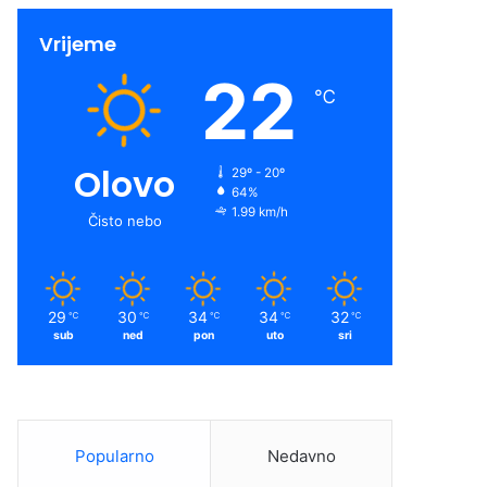
Vrijeme
22
℃
Olovo
29º - 20º
64%
1.99 km/h
Čisto nebo
29
30
34
34
32
℃
℃
℃
℃
℃
sub
ned
pon
uto
sri
Popularno
Nedavno