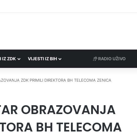
Porezne uprave FBiH na području ZDK izvršili 24 inspekcijska nadzora
I IZ ZDK
VIJESTI IZ BIH
RADIO UŽIVO
RAZOVANJA ZDK PRIMILI DIREKTORA BH TELECOMA ZENICA
STAR OBRAZOVANJA
EKTORA BH TELECOMA