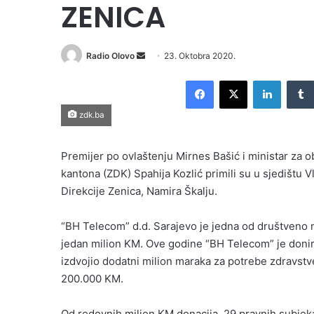
ZENICA
Send
Radio Olovo
23. Oktobra 2020.
an
Facebook
X
LinkedI
email
zdk.ba
Premijer po ovlaštenju Mirnes Bašić i ministar za 
kantona (ZDK) Spahija Kozlić primili su u sjedištu 
Direkcije Zenica, Namira Škalju.
“BH Telecom” d.d. Sarajevo je jedna od društveno 
jedan milion KM. Ove godine “BH Telecom” je doni
izdvojio dodatni milion maraka za potrebe zdravstv
200.000 KM.
Od redovnih milion KM donacija, 29 pravnih subjeka