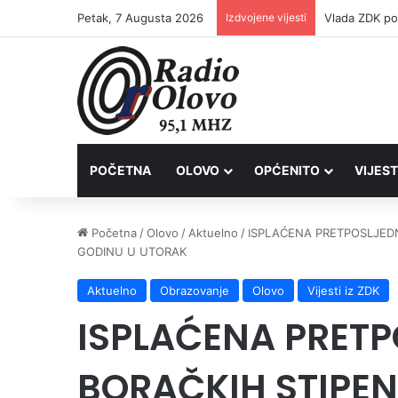
Petak, 7 Augusta 2026
Izdvojene vijesti
POČETNA
OLOVO
OPĆENITO
VIJEST
Početna
/
Olovo
/
Aktuelno
/
ISPLAĆENA PRETPOSLJEDN
GODINU U UTORAK
Aktuelno
Obrazovanje
Olovo
Vijesti iz ZDK
ISPLAĆENA PRET
BORAČKIH STIPEN