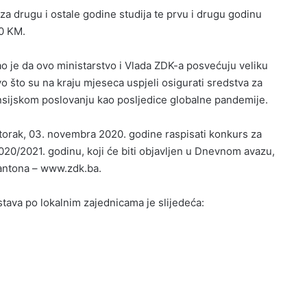
za drugu i ostale godine studija te prvu i drugu godinu
00 KM.
ao je da ovo ministarstvo i Vlada ZDK-a posvećuju veliku
vo što su na kraju mjeseca uspjeli osigurati sredstva za
nsijskom poslovanju kao posljedice globalne pandemije.
utorak, 03. novembra 2020. godine raspisati konkurs za
2020/2021. godinu, koji će biti objavljen u Dnevnom avazu,
kantona – www.zdk.ba.
stava po lokalnim zajednicama je slijedeća: