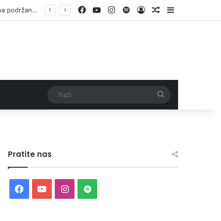
Facebook
YouTube
Instagram
Spotify
Log In
Random Article
Sidebar
Otvorene prijave za Bingo Festival Fits: Odaberite outfit s omiljenim influencerom i zablistajte na Crvenom tepihu Sarajevo Film Festivala
Traži
Pratite nas
Facebook
YouTube
Instagram
Spotify