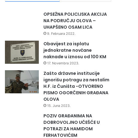
OPSEŽNA POLICIJSKA AKCIJA
NA PODRUČJU OLOVA –
UHAPŠENO OSAM LICA
9. Februara 2022.
Obavijest za isplatu
jednokratne novčane
naknade u iznosu od 100 KM
17. Novembra 2023.
Zašto državne institucije
ignorišu potragu za nestalim
H.F. iz Čuništa -OTVORENO
PISMO OGORČENIH GRAĐANA
OLOVA
15. Juna 2023.
POZIV GRAĐANIMA NA
DOBROVOLJNO UČEŠĆE U
POTRAZI ZA HAMIDOM
FERHATOVIĆEM