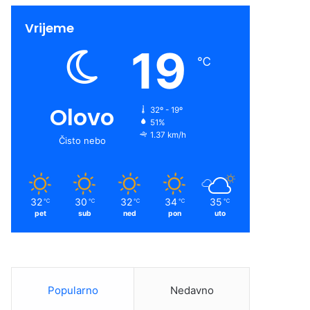
Vrijeme
19
℃
Olovo
32º - 19º
51%
1.37 km/h
Čisto nebo
32
30
32
34
35
℃
℃
℃
℃
℃
pet
sub
ned
pon
uto
Popularno
Nedavno