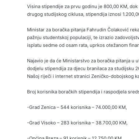
Visina stipendije za prvu godinu je 800,00 KM, dok 
drugog studijskog ciklusa, stipendija iznosi 1.200,
Ministar za boračka pitanja Fahrudin Čolaković rek
pažnju studentskoj populaciji, te izrazio zadovoljst
isplatu sedme od osam rata, uprkos otežanom fina
Najavio je da će Ministarstvo za boračka pitanja u 
dodjelu stipendija za djecu branilaca za studijsku 
Našoj riječi i internet stranici Zeničko-dobojskog 
Broj korisnika boračkih stipendija i raspodjela sred
-Grad Zenica – 544 korisnika – 74.000,00 KM,
-Grad Visoko – 283 korisnika – 38.700,00 KM,
-Općina Breza – 91 korisnik – 12.750,00 KM,