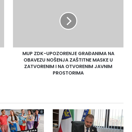
ZDK-
UPOZORENJE
GRAĐANIMA
NA
OBAVEZU
NOŠENJA
ZAŠTITNE
MASKE
MUP ZDK-UPOZORENJE GRAĐANIMA NA
U
ZATVORENIM
OBAVEZU NOŠENJA ZAŠTITNE MASKE U
I
ZATVORENIM I NA OTVORENIM JAVNIM
NA
PROSTORIMA
OTVORENIM
JAVNIM
PROSTORIMA