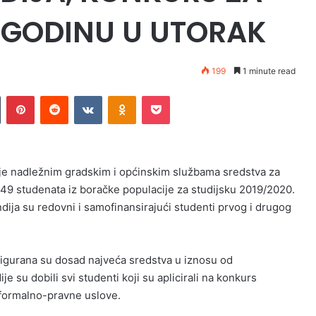
 GODINU U UTORAK
199
1 minute read
n
Tumblr
Pinterest
Reddit
VKontakte
Odnoklassniki
Pocket
je nadležnim gradskim i općinskim službama sredstva za
.249 studenata iz boračke populacije za studijsku 2019/2020.
dija su redovni i samofinansirajući studenti prvog i drugog
gurana su dosad najveća sredstva u iznosu od
 su dobili svi studenti koji su aplicirali na konkurs
i formalno-pravne uslove.