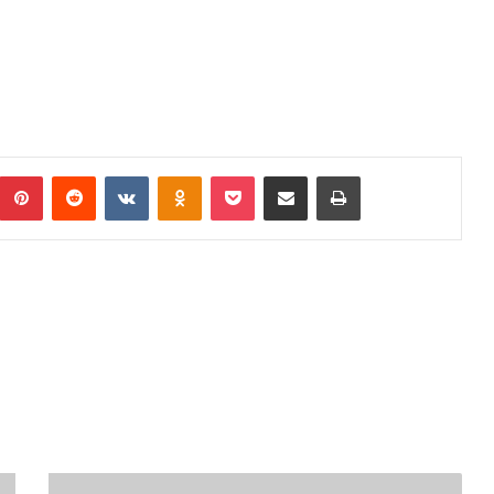
umblr
Pinterest
Reddit
VKontakte
Odnoklassniki
Pocket
Podijeli putem Emaila
Print
MUP