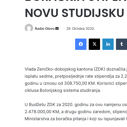
NOVU STUDIJSKU
Send
Radio Olovo
29. Oktobra 2020.
an
Facebook
X
LinkedI
email
Vlada Zeničko-dobojskog kantona (ZDK) doznačila 
isplatu sedme, pretposljednje rate stipendija za 2
godinu u iznosu od 309.750,00 KM. Korisnici stipen
ciklusa Bolonjskog sistema studiranja.
U Budžetu ZDK za 2020. godinu za ovu namjenu osi
2.478.000,00 KM, a drugu godinu zaredom, stipendije
Ministarstva za boračka pitanja i koji su ispunjaval