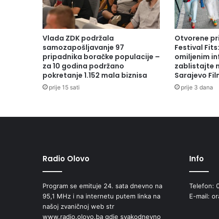
Vlada ZDK podržala
Otvorene pr
samozapošljavanje 97
Festival Fits
pripadnika boračke populacije –
omiljenim in
za 10 godina podržano
zablistajte
pokretanje 1.152 mala biznisa
Sarajevo Fil
prije 15 sati
prije 3 dana
Radio Olovo
Info
Program se emituje 24. sata dnevno na
Telefon: 
95,1 MHz i na internetu putem linka na
E-mail: o
našoj zvaničnoj web str
www.radio.olovo.ba gdje svakodnevno