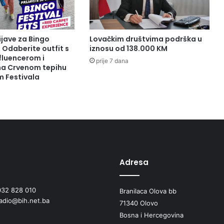
ijave za Bingo
Lovačkim društvima podrška u
: Odaberite outfit s
iznosu od 138.000 KM
fluencerom i
prije 7 dana
 na Crvenom tepihu
m Festivala
Adresa
032 828 010
Branilaca Olova bb
radio@bih.net.ba
71340 Olovo
Bosna i Hercegovina