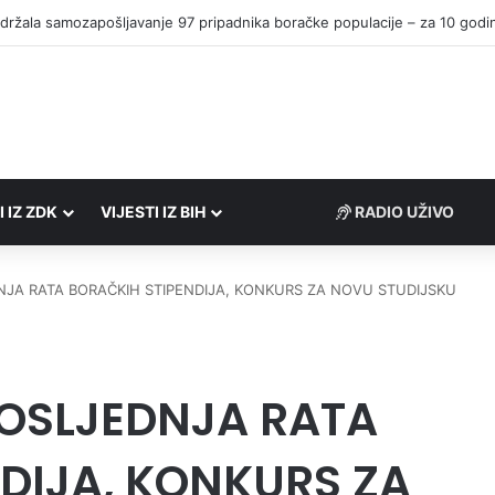
I IZ ZDK
VIJESTI IZ BIH
RADIO UŽIVO
JA RATA BORAČKIH STIPENDIJA, KONKURS ZA NOVU STUDIJSKU
POSLJEDNJA RATA
DIJA, KONKURS ZA