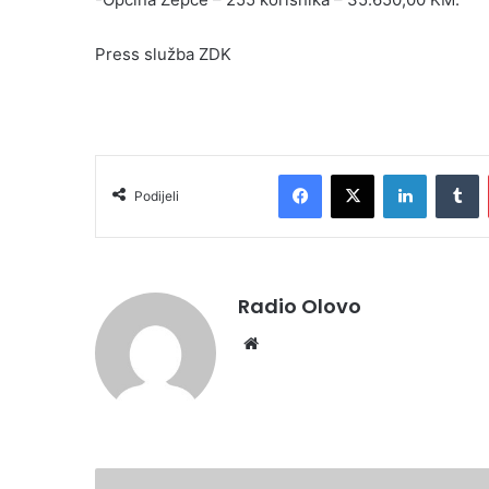
Press služba ZDK
Facebook
X
LinkedIn
T
Podijeli
Radio Olovo
Website
GEOMET