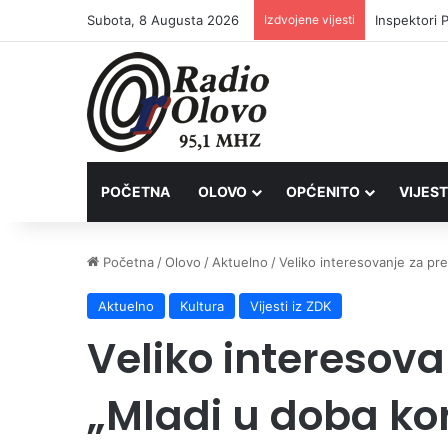
Subota, 8 Augusta 2026
Izdvojene vijesti
Inspektori 
POČETNA
OLOVO
OPĆENITO
VIJEST
Početna
/
Olovo
/
Aktuelno
/
Veliko interesovanje za pr
Aktuelno
Kultura
Vijesti iz ZDK
Veliko interesov
„Mladi u doba ko