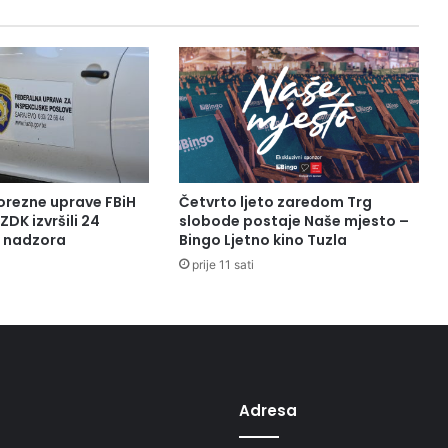
orezne uprave FBiH
Četvrto ljeto zaredom Trg
ZDK izvršili 24
slobode postaje Naše mjesto –
a nadzora
Bingo Ljetno kino Tuzla
prije 11 sati
Adresa