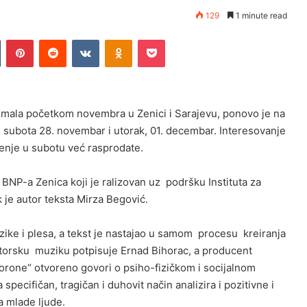
129
1 minute read
n
Tumblr
Pinterest
Reddit
VKontakte
Odnoklassniki
Pocket
 imala početkom novembra u Zenici i Sarajevu, ponovo je na
, subota 28. novembar i utorak, 01. decembar. Interesovanje
enje u subotu već rasprodate.
 BNP-a Zenica koji je ralizovan uz podršku Instituta za
 je autor teksta Mirza Begović.
ike i plesa, a tekst je nastajao u samom procesu kreiranja
utorsku muziku potpisuje Ernad Bihorac, a producent
rone“ otvoreno govori o psiho-fizičkom i socijalnom
pecifičan, tragičan i duhovit način analizira i pozitivne i
a mlade ljude.