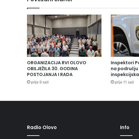
ORGANIZACIJA RVI OLOVO
Inspektori P
OBILJEŽILA 30. GODINA
na području 
POSTOJANJA I RADA
inspekcijsk
prije 9 sati
prije 11 sati
Radio Olovo
Info