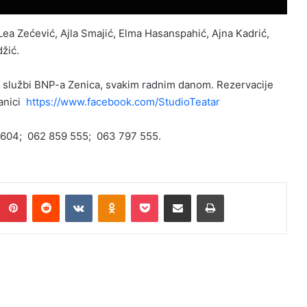
ea Zećević, Ajla Smajić, Elma Hasanspahić, Ajna Kadrić,
džić.
g službi BNP-a Zenica, svakim radnim danom. Rezervacije
ranici
https://www.facebook.com/StudioTeatar
2 604; 062 859 555; 063 797 555.
umblr
Pinterest
Reddit
VKontakte
Odnoklassniki
Pocket
Podijeli putem Emaila
Print