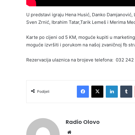
U predstavi igraju Hena Husić, Danko Damjanović, L
Sven Zrnić, Ibrahim Tatar,Tarik Lemeš i Merima Me
Karte po cijeni od 5 KM, moguće kupiti u marketin
moguće izvršiti i porukom na našoj zvaničnoj fb st
Rezervacija ulaznica na brojeve telefona: 032 24
Facebook
X
LinkedIn
T
Podijeli
Radio Olovo
Website