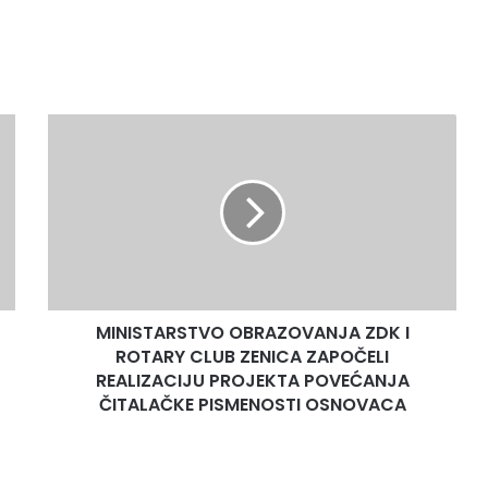
MINISTARSTVO
OBRAZOVANJA
ZDK
I
ROTARY
CLUB
ZENICA
ZAPOČELI
REALIZACIJU
MINISTARSTVO OBRAZOVANJA ZDK I
PROJEKTA
POVEĆANJA
ROTARY CLUB ZENICA ZAPOČELI
ČITALAČKE
REALIZACIJU PROJEKTA POVEĆANJA
PISMENOSTI
ČITALAČKE PISMENOSTI OSNOVACA
OSNOVACA