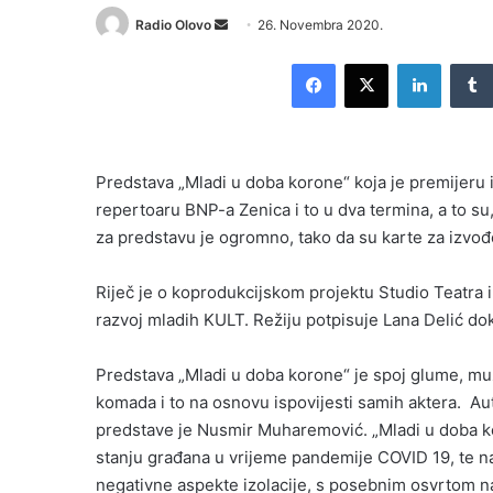
Send
Radio Olovo
26. Novembra 2020.
an
Facebook
X
LinkedI
email
Predstava „Mladi u doba korone“ koja je premijeru
repertoaru BNP-a Zenica i to u dva termina, a to su
za predstavu je ogromno, tako da su karte za izvođ
Riječ je o koprodukcijskom projektu Studio Teatra i
razvoj mladih KULT. Režiju potpisuje Lana Delić dok
Predstava „Mladi u doba korone“ je spoj glume, muz
komada i to na osnovu ispovijesti samih aktera. A
predstave je Nusmir Muharemović. „Mladi u doba ko
stanju građana u vrijeme pandemije COVID 19, te na s
negativne aspekte izolacije, s posebnim osvrtom n