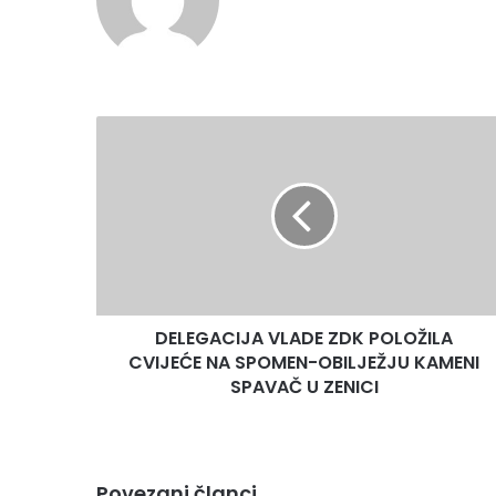
DELEGACIJA
VLADE
ZDK
POLOŽILA
CVIJEĆE
NA
SPOMEN-
OBILJEŽJU
KAMENI
DELEGACIJA VLADE ZDK POLOŽILA
SPAVAČ
U
CVIJEĆE NA SPOMEN-OBILJEŽJU KAMENI
ZENICI
SPAVAČ U ZENICI
Povezani članci