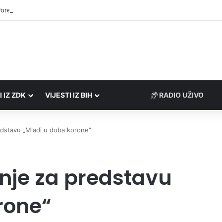
Porezne uprave FBiH na području ZDK izvršili 24 inspekcijska nadzora
I IZ ZDK
VIJESTI IZ BIH
RADIO UŽIVO
edstavu „Mladi u doba korone“
anje za predstavu
rone“