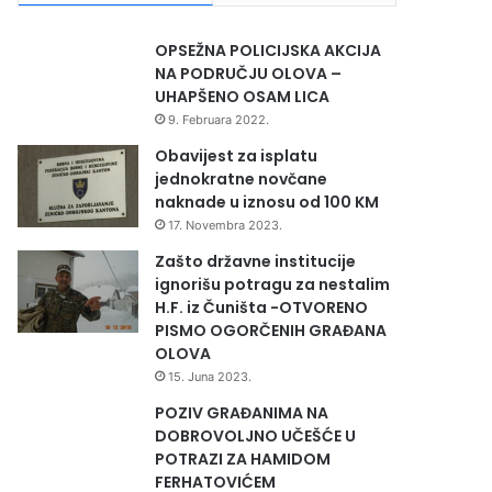
OPSEŽNA POLICIJSKA AKCIJA
NA PODRUČJU OLOVA –
UHAPŠENO OSAM LICA
9. Februara 2022.
Obavijest za isplatu
jednokratne novčane
naknade u iznosu od 100 KM
17. Novembra 2023.
Zašto državne institucije
ignorišu potragu za nestalim
H.F. iz Čuništa -OTVORENO
PISMO OGORČENIH GRAĐANA
OLOVA
15. Juna 2023.
POZIV GRAĐANIMA NA
DOBROVOLJNO UČEŠĆE U
POTRAZI ZA HAMIDOM
FERHATOVIĆEM