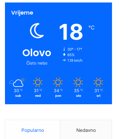
Vrijeme
18
℃
Olovo
30º - 17º
65%
1.19 km/h
Čisto nebo
30
31
34
35
31
℃
℃
℃
℃
℃
sub
ned
pon
uto
sri
Popularno
Nedavno