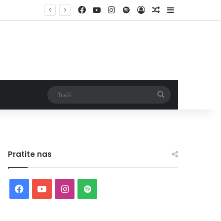
Facebook
YouTube
Instagram
Spotify
Log In
Random Article
Sidebar
Traži
Pratite nas
Facebook
YouTube
Instagram
Spotify