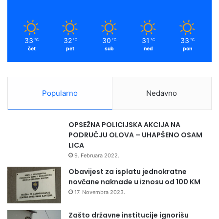
33
32
30
31
33
℃
℃
℃
℃
℃
čet
pet
sub
ned
pon
Popularno
Nedavno
OPSEŽNA POLICIJSKA AKCIJA NA
PODRUČJU OLOVA – UHAPŠENO OSAM
LICA
9. Februara 2022.
Obavijest za isplatu jednokratne
novčane naknade u iznosu od 100 KM
17. Novembra 2023.
Zašto državne institucije ignorišu