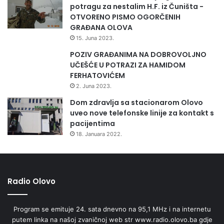
potragu za nestalim H.F. iz Čuništa -
OTVORENO PISMO OGORČENIH
GRAĐANA OLOVA
15. Juna 2023.
POZIV GRAĐANIMA NA DOBROVOLJNO
UČEŠĆE U POTRAZI ZA HAMIDOM
FERHATOVIĆEM
2. Juna 2023.
Dom zdravlja sa stacionarom Olovo
uveo nove telefonske linije za kontakt s
pacijentima
18. Januara 2022.
Radio Olovo
Program se emituje 24. sata dnevno na 95,1 MHz i na internetu
putem linka na našoj zvaničnoj web str www.radio.olovo.ba gdje