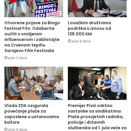
Otvorene prijave za Bingo
Lovačkim društvima
Festival Fits: Odaberite
podrška u iznosu od
outfit s omiljenim
138.000 KM
influencerom i zablistajte
prije 6 dana
na Crvenom tepihu
Sarajevo Film Festivala
prije 2 dana
Vlada ZDK osigurala
Premijer Pivić održao
povećanje plaće za
sastanke sa sindikatima:
zaposlene u ustanovama
Plaće prosvjetnih radnika,
kulture
policije i državnih
službenika od 1. jula veće za
prije 6 dana