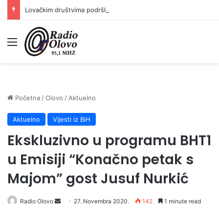
Lovačkim društvima podrška u iznosu od 138.000 KM
Meni
Početna
/
Olovo
/
Aktuelno
Aktuelno
Vijesti iz BiH
Ekskluzivno u programu BHT1
u Emisiji “Konačno petak s
Majom” gost Jusuf Nurkić
Send
Radio Olovo
27. Novembra 2020.
142
1 minute read
an