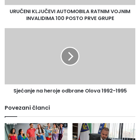
link:
https://bhrt.ba/ekskluzivno-u-programu-bht1-u-
PRVE
emisiji-konacno-petak-s-majom-gost-jusuf-nurkic/
URUČENI KLJUČEVI AUTOMOBILA RATNIM VOJNIM
GRUPE
INVALIDIMA 100 POSTO PRVE GRUPE
Sjećanje
na
heroje
odbrane
Olova
1992-
1995
Sjećanje na heroje odbrane Olova 1992-1995
Povezani članci