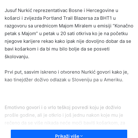
email
Jusuf Nurkić reprezentativac Bosne i Hercegovine u
košarci i zvijezda Portland Trail Blazersa za BHT1 u
razgovoru sa urednicom Majom Miralem u emisiji “Konačno
petak s Majom” u petak u 20 sati otkriva ko je na početku
njegove karijere rekao kako ipak nije dovoljno dobar da se
bavi košarkom i da bi mu bilo bolje da se posveti
školovanju.
Prvi put, sasvim iskreno i otvoreno Nurkić govori kako je,
kao tinejdžer doživo odlazak u Sloveniju pa u Ameriku.
Emotivno govori i o vrlo teškoj povredi koju je doživio
prošle godine, ali je otkrio i još jednu nakon koje mu je
rečeno da se više nikada neće moći baviti košarkom, za
koju javnost do sada nije znala.
Prikaži više