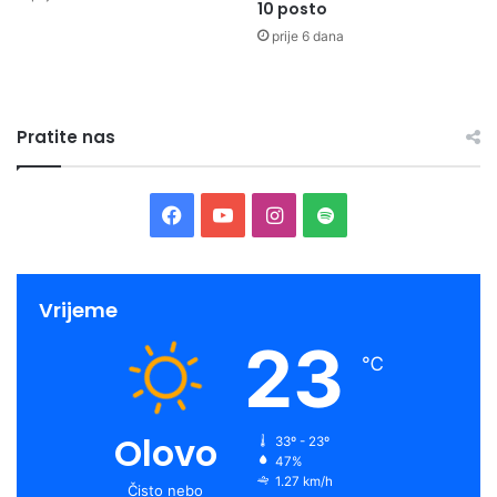
10 posto
prije 6 dana
Pratite nas
Facebook
YouTube
Instagram
Spotify
Vrijeme
23
℃
Olovo
33º - 23º
47%
1.27 km/h
Čisto nebo