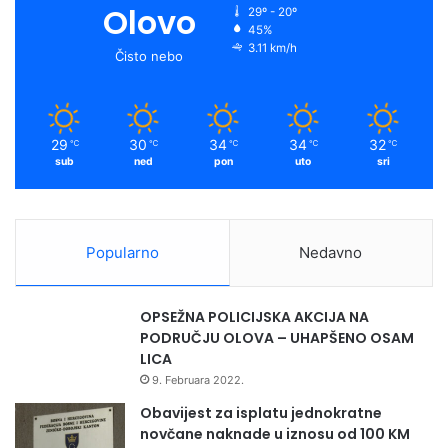
Olovo
29º - 20º
45%
3.11 km/h
Čisto nebo
29
30
34
34
32
℃
℃
℃
℃
℃
sub
ned
pon
uto
sri
Popularno
Nedavno
OPSEŽNA POLICIJSKA AKCIJA NA
PODRUČJU OLOVA – UHAPŠENO OSAM
LICA
9. Februara 2022.
Obavijest za isplatu jednokratne
novčane naknade u iznosu od 100 KM