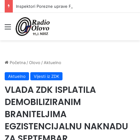
Inspektori Porezne uprave FBiH na području ZDK izvršili 24 inspekcijska nadzora
Meni
Početna
/
Olovo
/
Aktuelno
Aktuelno
Vijesti iz ZDK
VLADA ZDK ISPLATILA
DEMOBILIZIRANIM
BRANITELJIMA
EGZISTENCIJALNU NAKNADU
ZA SEPTEMBAR