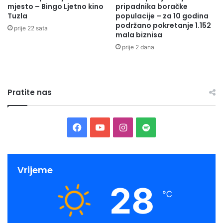
mjesto – Bingo Ljetno kino
pripadnika boračke
Tuzla
populacije – za 10 godina
podržano pokretanje 1.152
prije 22 sata
mala biznisa
prije 2 dana
Pratite nas
Facebook
YouTube
Instagram
Spotify
Vrijeme
28
℃