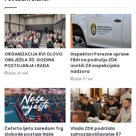
Press služba ZDK
ORGANIZACIJA RVI OLOVO
Inspektori Porezne uprave
OBILJEŽILA 30. GODINA
FBiH na području ZDK
POSTOJANJA I RADA
izvršili 24 inspekcijska
nadzora
prije 20 sati
prije 21 sat
Četvrto ljeto zaredom Trg
Vlada ZDK podržala
slobode postaje Naše
samozapošljavanje 97