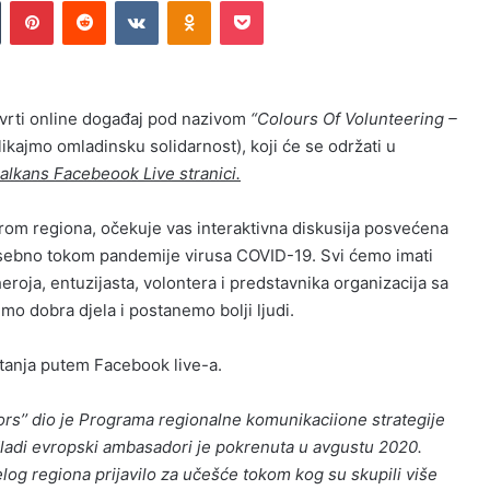
n
Tumblr
Pinterest
Reddit
VKontakte
Odnoklassniki
Pocket
tvrti online događaj pod nazivom
“Colours Of Volunteering –
ikajmo omladinsku solidarnost), koji će se održati u
alkans Facebeook Live stranici.
irom regiona, očekuje vas interaktivna diskusija posvećena
posebno tokom pandemije virusa COVID-19. Svi ćemo imati
eroja, entuzijasta, volontera i predstavnika organizacija sa
mo dobra djela i postanemo bolji ljudi.
anja putem Facebook live-a.
rs’’ dio je Programa regionalne komunikaciione strategije
adi evropski ambasadori je pokrenuta u avgustu 2020.
elog regiona prijavilo za učešće tokom kog su skupili više