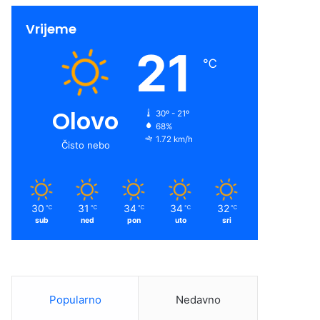
Vrijeme
21
℃
Olovo
30º - 21º
68%
1.72 km/h
Čisto nebo
30
31
34
34
32
℃
℃
℃
℃
℃
sub
ned
pon
uto
sri
Popularno
Nedavno