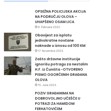
OPSEŽNA POLICIJSKA AKCIJA
NA PODRUČJU OLOVA –
UHAPŠENO OSAM LICA
9. Februara 2022.
Obavijest za isplatu
jednokratne novčane
naknade u iznosu od 100 KM
17. Novembra 2023.
Zašto državne institucije
ignorišu potragu za nestalim
H.F. iz Čuništa -OTVORENO
PISMO OGORČENIH GRAĐANA
OLOVA
15. Juna 2023.
POZIV GRAĐANIMA NA
DOBROVOLJNO UČEŠĆE U
POTRAZI ZA HAMIDOM
FERHATOVIĆEM