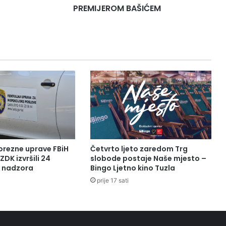
PREMIJEROM BAŠIĆEM
orezne uprave FBiH
Četvrto ljeto zaredom Trg
ZDK izvršili 24
slobode postaje Naše mjesto –
a nadzora
Bingo Ljetno kino Tuzla
prije 17 sati