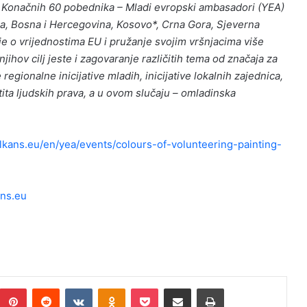
a. Konačnih 60 pobednika – Mladi evropski ambasadori (YEA)
a, Bosna i Hercegovina, Kosovo*, Crna Gora, Sjeverna
je o vrijednostima EU i pružanje svojim vršnjacima više
ihov cilj jeste i zagovaranje različitih tema od značaja za
egionalne inicijative mladih, inicijative lokalnih zajednica,
štita ljudskih prava, a u ovom slučaju – omladinska
kans.eu/en/yea/events/colours-of-volunteering-painting-
ns.eu
umblr
Pinterest
Reddit
VKontakte
Odnoklassniki
Pocket
Podijeli putem Emaila
Print