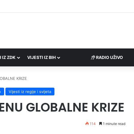
Porezne uprave FBiH na području ZDK izvršili 24 inspekcijska nadzora
I IZ ZDK
VIJESTI IZ BIH
RADIO UŽIVO
OBALNE KRIZE
o
Vijesti iz regije i svijeta
ENU GLOBALNE KRIZE
114
1 minute read