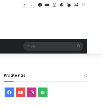
Facebook
YouTube
Instagram
Spotify
Log In
Random Article
Sidebar
Traži
Pratite nas
Facebook
YouTube
Instagram
Spotify