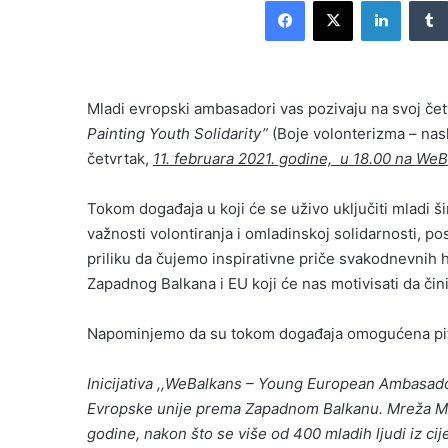
Facebook
X
LinkedI
email
Mladi evropski ambasadori vas pozivaju na svoj če
Painting Youth Solidarity”
(Boje volonterizma – nasl
četvrtak,
11. februara 2021. godine, u 18.00 na WeB
Tokom događaja u koji će se uživo uključiti mladi š
važnosti volontiranja i omladinskoj solidarnosti, 
priliku da čujemo inspirativne priče svakodnevnih h
Zapadnog Balkana i EU koji će nas motivisati da čini
Napominjemo da su tokom događaja omogućena pit
Inicijativa ,,WeBalkans – Young European Ambasado
Evropske unije prema Zapadnom Balkanu. Mreža Ml
godine, nakon što se više od 400 mladih ljudi iz cij