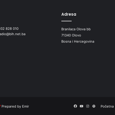
Adresa
032 828 010
Branilaca Olova bb
radio@bih.net.ba
71340 Olovo
Bosna i Hercegovina
Facebook
YouTube
Instagram
Spotify
Prepared by Emir
Početna