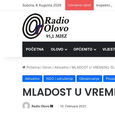
Subota, 8 Augusta 2026
Izdvojene vijesti
Inspektori 
POČETNA
OLOVO
OPĆENITO
VIJEST
Početna
/
Olovo
/
Aktuelno
/
MLADOST U VREMENU GL
Aktuelno
NGO i udruženja
Obrazovanje
Posa
MLADOST U VREM
Send
Radio Olovo
10. Februara 2021.
an