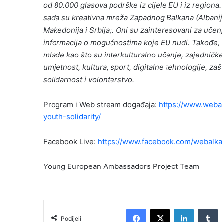
od 80.000 glasova podrške iz cijele EU i iz region
sada su kreativna mreža Zapadnog Balkana (Albanij
Makedonija i Srbija). Oni su zainteresovani za učen
informacija o mogućnostima koje EU nudi. Takođe, nj
mlade kao što su interkulturalno učenje, zajedničke r
umjetnost, kultura, sport, digitalne tehnologije, za
solidarnost i volonterstvo.
Program i Web stream događaja:
https://www.webal
youth-solidarity/
Facebook Live:
https://www.facebook.com/webalka
Young European Ambassadors Project Team
Facebook
X
LinkedIn
T
Podijeli