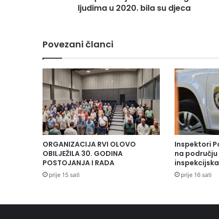
ljudima u 2020. bila su djeca
Povezani članci
ORGANIZACIJA RVI OLOVO
Inspektori P
OBILJEŽILA 30. GODINA
na području 
POSTOJANJA I RADA
inspekcijsk
prije 15 sati
prije 16 sati