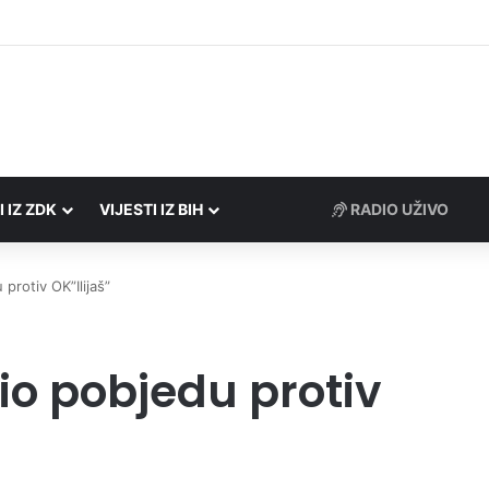
Porezne uprave FBiH na području ZDK izvršili 24 inspekcijska nadzora
I IZ ZDK
VIJESTI IZ BIH
RADIO UŽIVO
protiv OK”Ilijaš”
io pobjedu protiv