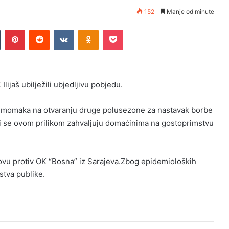
152
Manje od minute
n
Tumblr
Pinterest
Reddit
VKontakte
Odnoklassniki
Pocket
ijaš ubilježili ubjedljivu pobjedu.
ih momaka na otvaranju druge polusezone za nastavak borbe
ši se ovom prilikom zahvaljuju domaćinima na gostoprimstvu
ovu protiv OK “Bosna” iz Sarajeva.Zbog epidemioloških
stva publike.