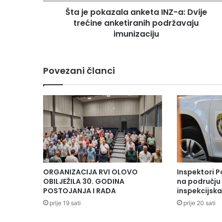
anketiranih
Šta je pokazala anketa INZ-a: Dvije
podržavaju
imunizaciju
trećine anketiranih podržavaju
imunizaciju
Povezani članci
ORGANIZACIJA RVI OLOVO
Inspektori P
OBILJEŽILA 30. GODINA
na području 
POSTOJANJA I RADA
inspekcijsk
prije 19 sati
prije 20 sati