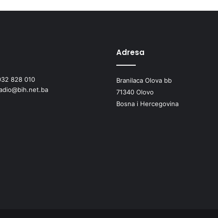
Adresa
032 828 010
Branilaca Olova bb
radio@bih.net.ba
71340 Olovo
Bosna i Hercegovina