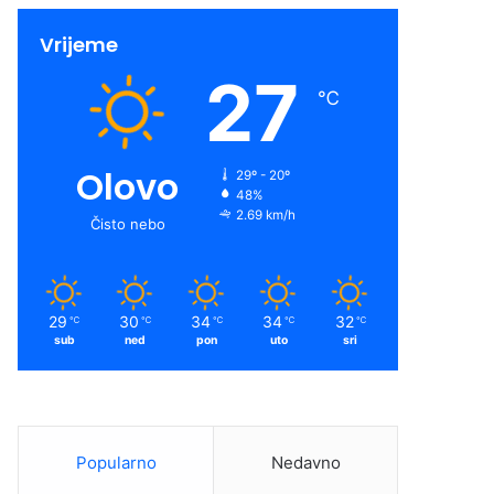
Vrijeme
27
℃
Olovo
29º - 20º
48%
2.69 km/h
Čisto nebo
29
30
34
34
32
℃
℃
℃
℃
℃
sub
ned
pon
uto
sri
Popularno
Nedavno