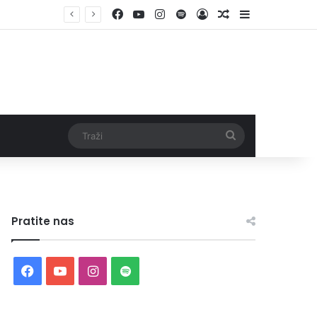
Facebook
YouTube
Instagram
Spotify
Log In
Random Article
Sidebar
Traži
Pratite nas
Facebook
YouTube
Instagram
Spotify