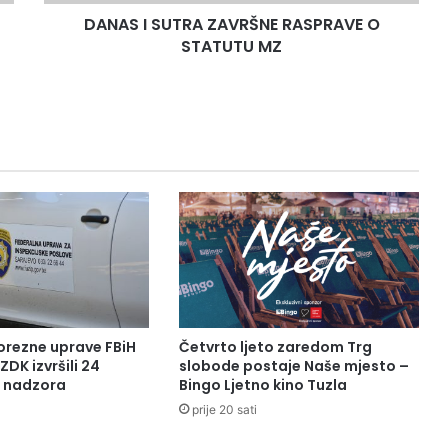
DANAS I SUTRA ZAVRŠNE RASPRAVE O
STATUTU MZ
orezne uprave FBiH
Četvrto ljeto zaredom Trg
ZDK izvršili 24
slobode postaje Naše mjesto –
a nadzora
Bingo Ljetno kino Tuzla
prije 20 sati