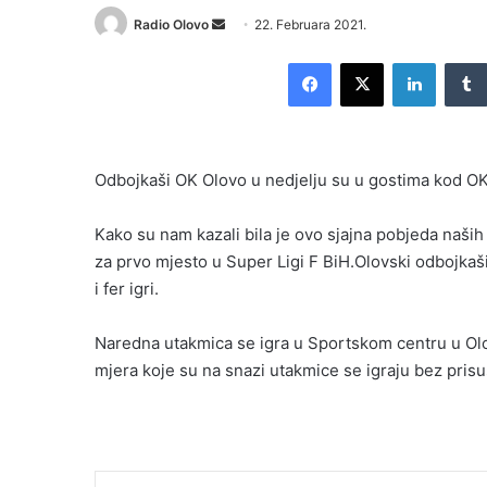
Send
Radio Olovo
22. Februara 2021.
an
Facebook
X
LinkedI
email
Odbojkaši OK Olovo u nedjelju su u gostima kod OK Il
Kako su nam kazali bila je ovo sjajna pobjeda naš
za prvo mjesto u Super Ligi F BiH.Olovski odbojka
i fer igri.
Naredna utakmica se igra u Sportskom centru u Ol
mjera koje su na snazi utakmice se igraju bez prisu