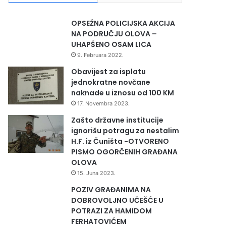
OPSEŽNA POLICIJSKA AKCIJA
NA PODRUČJU OLOVA –
UHAPŠENO OSAM LICA
9. Februara 2022.
Obavijest za isplatu
jednokratne novčane
naknade u iznosu od 100 KM
17. Novembra 2023.
Zašto državne institucije
ignorišu potragu za nestalim
H.F. iz Čuništa -OTVORENO
PISMO OGORČENIH GRAĐANA
OLOVA
15. Juna 2023.
POZIV GRAĐANIMA NA
DOBROVOLJNO UČEŠĆE U
POTRAZI ZA HAMIDOM
FERHATOVIĆEM