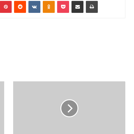
umblr
Pinterest
Reddit
VKontakte
Odnoklassniki
Pocket
Podijeli putem Emaila
Print
DANAS
I
SUTRA
ZAVRŠNE
RASPRAVE
O
STATUTU
MZ