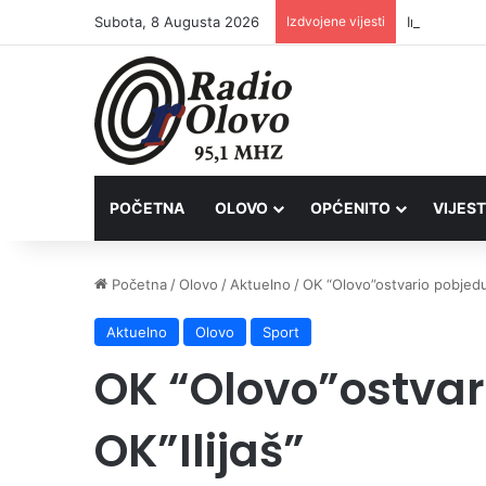
Subota, 8 Augusta 2026
Izdvojene vijesti
Inspektori 
POČETNA
OLOVO
OPĆENITO
VIJEST
Početna
/
Olovo
/
Aktuelno
/
OK “Olovo”ostvario pobjedu 
Aktuelno
Olovo
Sport
OK “Olovo”ostvar
OK”Ilijaš”