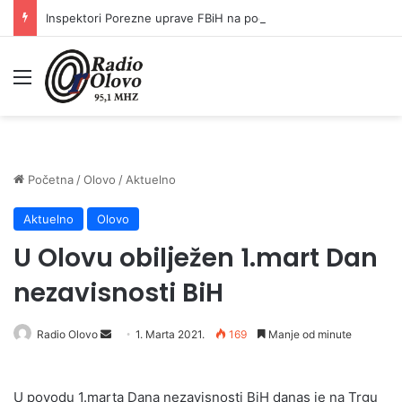
Inspektori Porezne uprave FBiH na području ZDK izvršili 24 inspekcijska nadzora
Meni
Početna
/
Olovo
/
Aktuelno
Aktuelno
Olovo
U Olovu obilježen 1.mart Dan
nezavisnosti BiH
Send
Radio Olovo
1. Marta 2021.
169
Manje od minute
an
email
U povodu 1.marta Dana nezavisnosti BiH danas je na Trgu