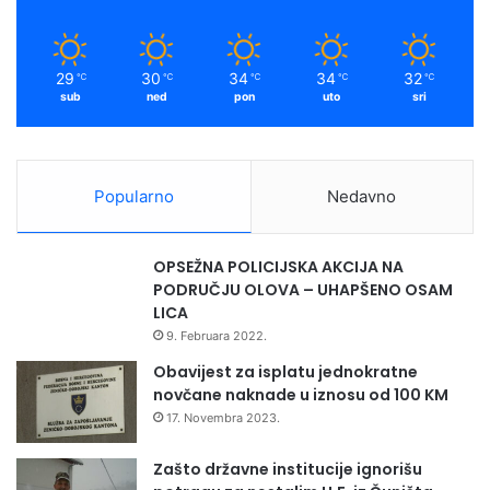
29
30
34
34
32
℃
℃
℃
℃
℃
sub
ned
pon
uto
sri
Popularno
Nedavno
OPSEŽNA POLICIJSKA AKCIJA NA
PODRUČJU OLOVA – UHAPŠENO OSAM
LICA
9. Februara 2022.
Obavijest za isplatu jednokratne
novčane naknade u iznosu od 100 KM
17. Novembra 2023.
Zašto državne institucije ignorišu