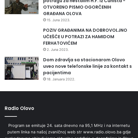
potragu za nestalim H.F. iz Čuništa -
OTVORENO PISMO OGORČENIH
GRAĐANA OLOVA
15. Juna 2023.
POZIV GRAĐANIMA NA DOBROVOLJNO
UČEŠĆE U POTRAZI ZA HAMIDOM
FERHATOVIĆEM
2. Juna 2023.
Dom zdravlja sa stacionarom Olovo
uveo nove telefonske linije za kontakt s
pacijentima
18. Januara 2022.
Radio Olovo
Program se emituje 24. sata dnevno na 95,1 MHz i na internetu
putem linka na našoj zvaničnoj web str www.radio.olovo.ba gdje