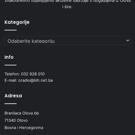
svakodnevno objavljujemo aktuelne sadržaje o događajima iz Olova
i šire.
Kategorije
Kategorije
Info
Telefon: 032 828 010
E-mail: oradio@bih.net.ba
Adresa
Branilaca Olova bb
71340 Olovo
Bosna i Hercegovina