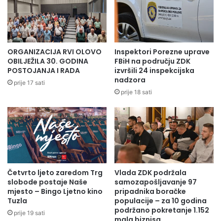
ORGANIZACIJA RVI OLOVO
Inspektori Porezne uprave
OBILJEŽILA 30. GODINA
FBiH na području ZDK
POSTOJANJA I RADA
izvršili 24 inspekcijska
nadzora
prije 17 sati
prije 18 sati
Četvrto ljeto zaredom Trg
Vlada ZDK podržala
slobode postaje Naše
samozapošljavanje 97
mjesto – Bingo Ljetno kino
pripadnika boračke
Tuzla
populacije – za 10 godina
podržano pokretanje 1.152
prije 19 sati
mala biznisa