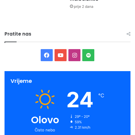
prije 2 dana
Pratite nas
Facebook
YouTube
Instagram
Spotify
Vrijeme
24
℃
Olovo
29º - 20º
59%
2.31 km/h
Čisto nebo