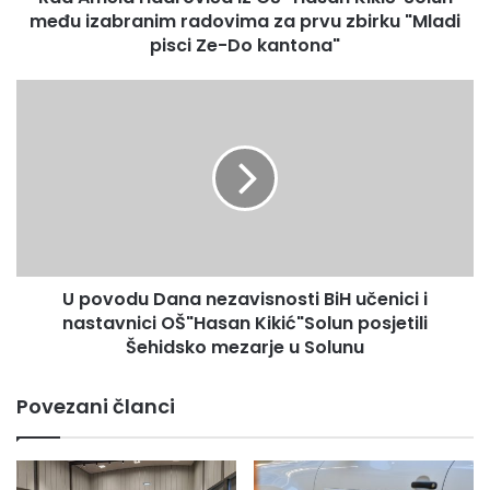
za
među izabranim radovima za prvu zbirku "Mladi
prvu
pisci Ze-Do kantona"
zbirku
"Mladi
U
pisci
povodu
Ze-
Dana
Do
nezavisnosti
kantona"
BiH
učenici
i
nastavnici
OŠ"Hasan
U povodu Dana nezavisnosti BiH učenici i
Kikić"Solun
posjetili
nastavnici OŠ"Hasan Kikić"Solun posjetili
Šehidsko
Šehidsko mezarje u Solunu
mezarje
u
Povezani članci
Solunu