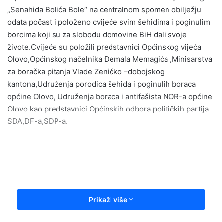
„Senahida Bolića Bole“ na centralnom spomen obilježju
odata počast i položeno cvijeće svim šehidima i poginulim
borcima koji su za slobodu domovine BiH dali svoje
živote.Cvijeće su položili predstavnici Općinskog vijeća
Olovo,Općinskog načelnika Đemala Memagića ,Minisarstva
za boračka pitanja Vlade Zeničko –dobojskog
kantona,Udruženja porodica šehida i poginulih boraca
općine Olovo, Udruženja boraca i antifašista NOR-a općine
Olovo kao predstavnici Općinskih odbora političkih partija
SDA,DF-a,SDP-a.
Prikaži više