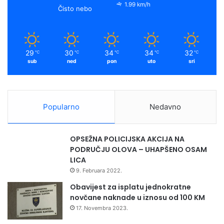
1.99 km/h
Čisto nebo
29
30
34
34
32
℃
℃
℃
℃
℃
sub
ned
pon
uto
sri
Popularno
Nedavno
OPSEŽNA POLICIJSKA AKCIJA NA
PODRUČJU OLOVA – UHAPŠENO OSAM
LICA
9. Februara 2022.
Obavijest za isplatu jednokratne
novčane naknade u iznosu od 100 KM
17. Novembra 2023.