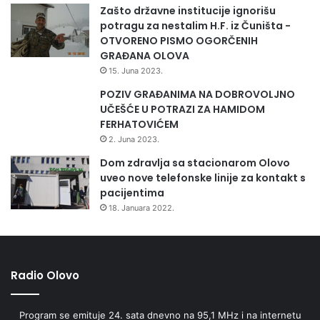
Zašto državne institucije ignorišu
potragu za nestalim H.F. iz Čuništa -
OTVORENO PISMO OGORČENIH
GRAĐANA OLOVA
15. Juna 2023.
POZIV GRAĐANIMA NA DOBROVOLJNO
UČEŠĆE U POTRAZI ZA HAMIDOM
FERHATOVIĆEM
2. Juna 2023.
Dom zdravlja sa stacionarom Olovo
uveo nove telefonske linije za kontakt s
pacijentima
18. Januara 2022.
Radio Olovo
Program se emituje 24. sata dnevno na 95,1 MHz i na internetu