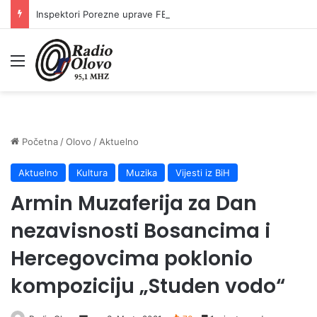
Inspektori Porezne uprave FBiH na području ZDK izvršili 24 inspekcijska nadzora
Meni
Početna
/
Olovo
/
Aktuelno
Aktuelno
Kultura
Muzika
Vijesti iz BiH
Armin Muzaferija za Dan
nezavisnosti Bosancima i
Hercegovcima poklonio
kompoziciju „Studen vodo“