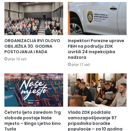
i
životinjama
ORGANIZACIJA RVI OLOVO
Inspektori Porezne uprave
OBILJEŽILA 30. GODINA
FBiH na području ZDK
POSTOJANJA I RADA
izvršili 24 inspekcijska
nadzora
prije 16 sati
prije 17 sati
Četvrto ljeto zaredom Trg
Vlada ZDK podržala
slobode postaje Naše
samozapošljavanje 97
mjesto – Bingo Ljetno kino
pripadnika boračke
Tuzla
populacije – za 10 godina