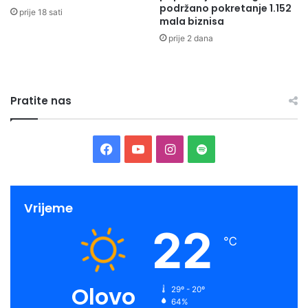
podržano pokretanje 1.152
prije 18 sati
mala biznisa
prije 2 dana
Pratite nas
Facebook
YouTube
Instagram
Spotify
Vrijeme
22
℃
Olovo
29º - 20º
64%