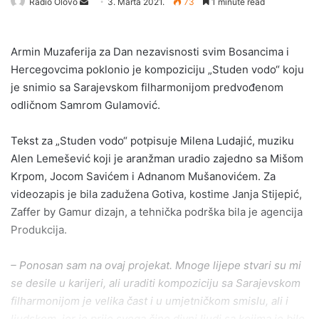
Send
Radio Olovo
3. Marta 2021.
73
1 minute read
an
email
Armin Muzaferija za Dan nezavisnosti svim Bosancima i
Hercegovcima poklonio je kompoziciju „Studen vodo“ koju
je snimio sa Sarajevskom filharmonijom predvođenom
odličnom Samrom Gulamović.
Tekst za „Studen vodo“ potpisuje Milena Ludajić, muziku
Alen Lemešević koji je aranžman uradio zajedno sa Mišom
Krpom, Jocom Savićem i Adnanom Mušanovićem. Za
videozapis je bila zadužena Gotiva, kostime Janja Stijepić,
Zaffer by Gamur dizajn, a tehnička podrška bila je agencija
Produkcija.
– Ponosan sam na ovaj projekat. Mnoge lijepe stvari su mi
se desile u karijeri, ali uraditi kompoziciju sa Sarajevskom
filharmonijom je velika čast i u umjetničkom smislu, ali i
ljudskom, jer je prije svega čine divni ljudi sa kojima je bilo