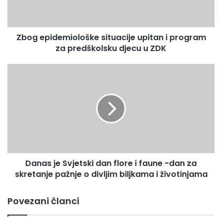
za
predškolsku
djecu
Zbog epidemiološke situacije upitan i program
u
ZDK
za predškolsku djecu u ZDK
Danas
je
Svjetski
dan
flore
i
faune
-
dan
Danas je Svjetski dan flore i faune -dan za
za
skretanje
skretanje pažnje o divljim biljkama i životinjama
pažnje
o
Povezani članci
divljim
biljkama