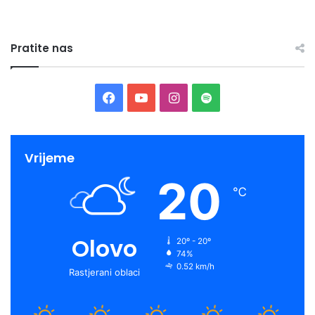
Pratite nas
Facebook
YouTube
Instagram
Spotify
Vrijeme
20
℃
Olovo
20º - 20º
74%
0.52 km/h
Rastjerani oblaci