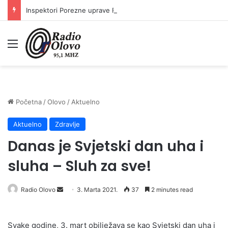
Inspektori Porezne uprave FBiH na području ZDK izvršili 24 inspekcijska nadzora
Meni
Početna
/
Olovo
/
Aktuelno
Aktuelno
Zdravlje
Danas je Svjetski dan uha i
sluha – Sluh za sve!
Send
Radio Olovo
3. Marta 2021.
37
2 minutes read
an
email
Svake godine, 3. mart obilježava se kao Svjetski dan uha i