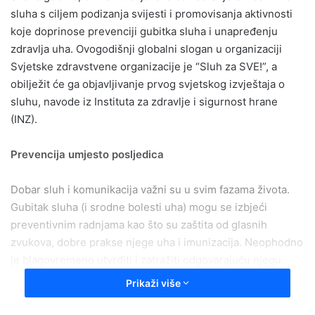
sluha s ciljem podizanja svijesti i promovisanja aktivnosti
koje doprinose prevenciji gubitka sluha i unapređenju
zdravlja uha. Ovogodišnji globalni slogan u organizaciji
Svjetske zdravstvene organizacije je “Sluh za SVE!”, a
obilježit će ga objavljivanje prvog svjetskog izvještaja o
sluhu, navode iz Instituta za zdravlje i sigurnost hrane
(INZ).
Prevencija umjesto posljedica
Dobar sluh i komunikacija važni su u svim fazama života.
Gubitak sluha (i srodne bolesti uha) mogu se izbjeći
preventivnim radnjama kao što su zaštita od glasnih
zvukova, dobre prakse njege uha i imunizacija. Neophodno
je blagovremeno utvrditi i zatražiti odgovarajuću njegu.
Ljudi kojima prijeti gubitak sluha trebaju redovno
Prikaži više
provjeravati svoj sluh, a oni koji izgube sluh (ili dobiju
srodne bolesti uha) trebaju potražiti njegu samo i isključivo