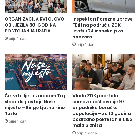
Pretraga se obavlja u tihoj prostoriji sa slušalicama i
ispitaniku se puštaju različite frekvencije zvuka koje on
ORGANIZACIJA RVI OLOVO
Inspektori Porezne uprave
javlja kad ih primijeti (čuje), te se na osnovu toga stvara
OBILJEŽILA 30. GODINA
FBiH na području ZDK
grafički prikaz praga sluha.
POSTOJANJA I RADA
izvršili 24 inspekcijska
nadzora
prije 1 dan
Kada odrasle osobe trebaju ići na pregled sluha? Kad
prije 1 dan
počnu glasnije pričati, kad imaju stalnu potrebu da druge
osobe ponove rečeno, kad se naprežu da bolje čuju ili ne
razumiju razgovor, pogotovo u bučnijim situacijama, ili
imaju mišljenje kako svi drugi nerazgovijetno pričaju i
“mumljaju”. Kontrola je neophodna i poželjna i kad osobe
neprestano pojačavaju zvuk televizora ili radija, izbjegavaju
Četvrto ljeto zaredom Trg
Vlada ZDK podržala
društvo, osjećaju zujanje u jednom ili oba uha ili odaju
slobode postaje Naše
samozapošljavanje 97
dojam nezainteresirane osobe koja sporo reaguje.
mjesto – Bingo Ljetno kino
pripadnika boračke
Tuzla
populacije – za 10 godina
podržano pokretanje 1.152
prije 1 dan
Institut za zdravlje i sigurnost hrane
mala biznisa
prije 2 dana