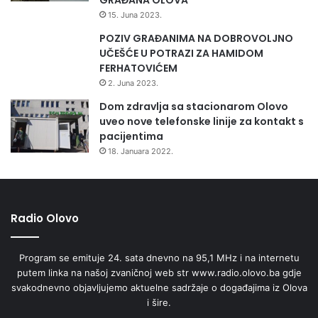
15. Juna 2023.
POZIV GRAĐANIMA NA DOBROVOLJNO
UČEŠĆE U POTRAZI ZA HAMIDOM
FERHATOVIĆEM
2. Juna 2023.
Dom zdravlja sa stacionarom Olovo
uveo nove telefonske linije za kontakt s
pacijentima
18. Januara 2022.
Radio Olovo
Program se emituje 24. sata dnevno na 95,1 MHz i na internetu
putem linka na našoj zvaničnoj web str www.radio.olovo.ba gdje
svakodnevno objavljujemo aktuelne sadržaje o događajima iz Olova
i šire.