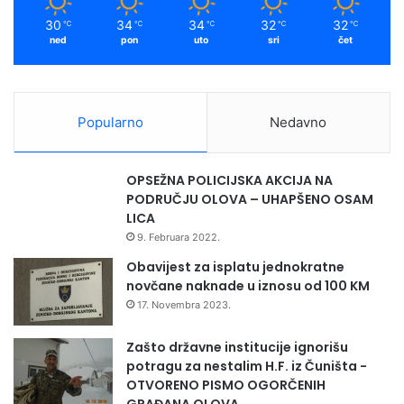
30
34
34
32
32
℃
℃
℃
℃
℃
ned
pon
uto
sri
čet
Popularno
Nedavno
OPSEŽNA POLICIJSKA AKCIJA NA
PODRUČJU OLOVA – UHAPŠENO OSAM
LICA
9. Februara 2022.
Obavijest za isplatu jednokratne
novčane naknade u iznosu od 100 KM
17. Novembra 2023.
Zašto državne institucije ignorišu
potragu za nestalim H.F. iz Čuništa -
OTVORENO PISMO OGORČENIH
GRAĐANA OLOVA