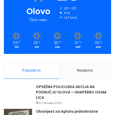
Olovo
33º - 23º
47%
1.27 km/h
Čisto nebo
33
32
30
31
33
℃
℃
℃
℃
℃
čet
pet
sub
ned
pon
Popularno
Nedavno
OPSEŽNA POLICIJSKA AKCIJA NA
PODRUČJU OLOVA – UHAPŠENO OSAM
LICA
9. Februara 2022.
Obavijest za isplatu jednokratne