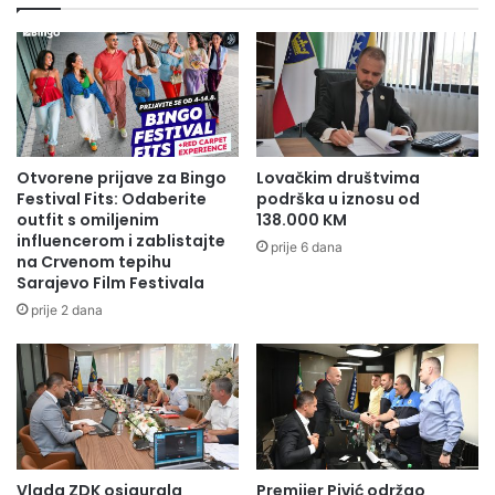
Otvorene prijave za Bingo
Lovačkim društvima
Festival Fits: Odaberite
podrška u iznosu od
outfit s omiljenim
138.000 KM
influencerom i zablistajte
prije 6 dana
na Crvenom tepihu
Sarajevo Film Festivala
prije 2 dana
Vlada ZDK osigurala
Premijer Pivić održao