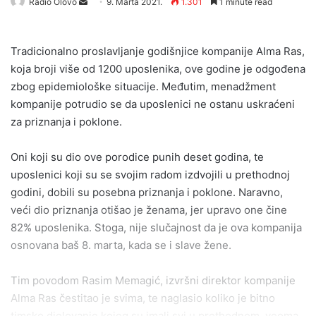
Send
Radio Olovo
9. Marta 2021.
1.301
1 minute read
an
email
Tradicionalno proslavljanje godišnjice kompanije Alma Ras,
koja broji više od 1200 uposlenika, ove godine je odgođena
zbog epidemiološke situacije. Međutim, menadžment
kompanije potrudio se da uposlenici ne ostanu uskraćeni
za priznanja i poklone.
Oni koji su dio ove porodice punih deset godina, te
uposlenici koji su se svojim radom izdvojili u prethodnoj
godini, dobili su posebna priznanja i poklone. Naravno,
veći dio priznanja otišao je ženama, jer upravo one čine
82% uposlenika. Stoga, nije slučajnost da je ova kompanija
osnovana baš 8. marta, kada se i slave žene.
Tim povodom Rasim Memagić, izvršni direktor kompanije
Alma Ras čestitao je svima, te naglasio koliko je bitno
timsko djelovanje kojeg su imali svi u prethodnom, veoma