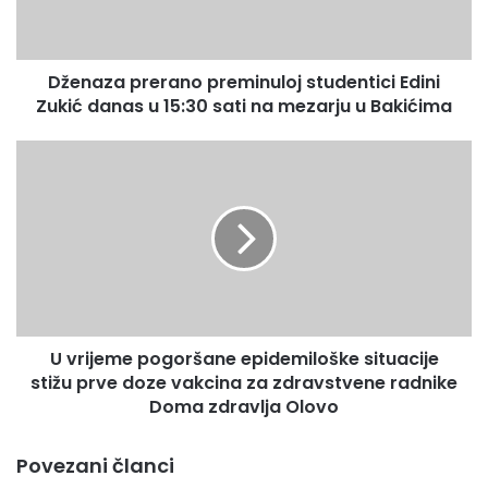
danas
u
15:30
Dženaza prerano preminuloj studentici Edini
sati
na
Zukić danas u 15:30 sati na mezarju u Bakićima
mezarju
u
U
Bakićima
vrijeme
pogoršane
epidemiloške
situacije
stižu
prve
doze
vakcina
U vrijeme pogoršane epidemiloške situacije
za
zdravstvene
stižu prve doze vakcina za zdravstvene radnike
radnike
Doma zdravlja Olovo
Doma
zdravlja
Povezani članci
Olovo