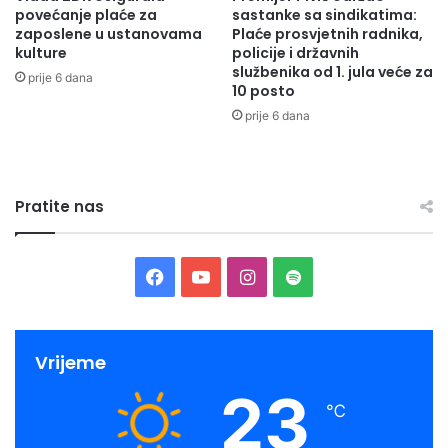
povećanje plaće za
sastanke sa sindikatima:
zaposlene u ustanovama
Plaće prosvjetnih radnika,
kulture
policije i državnih
službenika od 1. jula veće za
prije 6 dana
10 posto
prije 6 dana
Pratite nas
Facebook
YouTube
Instagram
Spotify
Vrijeme
23
℃