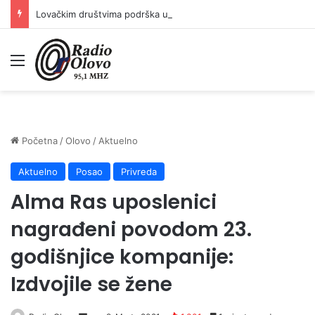
Lovačkim društvima podrška u iznosu od 138.000 KM
Meni
Početna
/
Olovo
/
Aktuelno
Aktuelno
Posao
Privreda
Alma Ras uposlenici
nagrađeni povodom 23.
godišnjice kompanije:
Izdvojile se žene