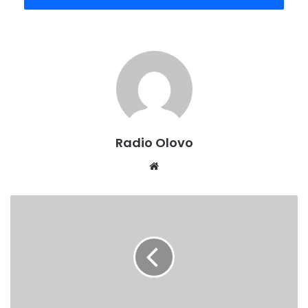
svoju humanost kao i uvijek do sada.
Radio Olovo
Website
KRIZNI
ŠTAB:
ZDK
ŽELI
KORISTITI
PRIPADAJUĆE
KAPACITETE
U