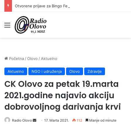
Otvorene prijave za Bingo Festival Fits: Odaberite outfit s omiljenim influencerom i zablistajte na Crvenom tepihu Sarajevo Film Festivala
Meni
Početna
/
Olovo
/
Aktuelno
Aktuelno
NGO i udruženja
Olovo
Zdravlje
CK Olovo za petak 19.marta
2021.godine najavio akciju
dobrovoljnog darivanja krvi
Send
Radio Olovo
17. Marta 2021.
112
Manje od minute
an