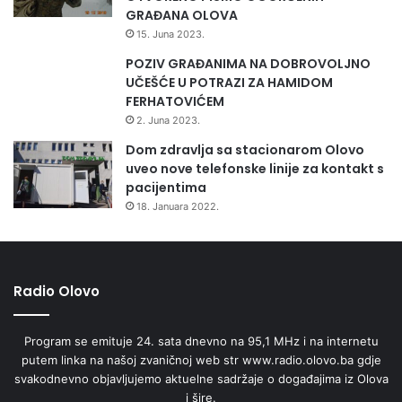
GRAĐANA OLOVA
15. Juna 2023.
POZIV GRAĐANIMA NA DOBROVOLJNO
UČEŠĆE U POTRAZI ZA HAMIDOM
FERHATOVIĆEM
2. Juna 2023.
Dom zdravlja sa stacionarom Olovo
uveo nove telefonske linije za kontakt s
pacijentima
18. Januara 2022.
Radio Olovo
Program se emituje 24. sata dnevno na 95,1 MHz i na internetu
putem linka na našoj zvaničnoj web str www.radio.olovo.ba gdje
svakodnevno objavljujemo aktuelne sadržaje o događajima iz Olova
i šire.