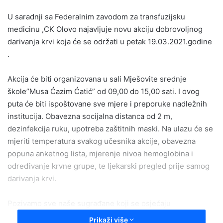
email
U saradnji sa Federalnim zavodom za transfuzijsku
medicinu ,CK Olovo najavljuje novu akciju dobrovoljnog
darivanja krvi koja će se održati u petak 19.03.2021.godine
.
Akcija će biti organizovana u sali Mješovite srednje
škole”Musa Ćazim Ćatić” od 09,00 do 15,00 sati. I ovog
puta će biti ispoštovane sve mjere i preporuke nadležnih
institucija. Obavezna socijalna distanca od 2 m,
dezinfekcija ruku, upotreba zaštitnih maski. Na ulazu će se
mjeriti temperatura svakog učesnika akcije, obavezna
popuna anketnog lista, mjerenje nivoa hemoglobina i
određivanje krvne grupe, te ljekarski pregled prije samog
darivanja krvi.
Pozivamo sve naše sugrađane koji se osjećaju
zdravstveno sposobnim da se pridruže ovoj akciji i pokažu
Prikaži više