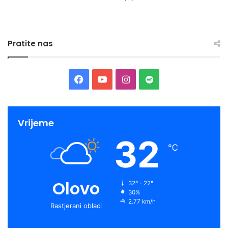
Pratite nas
Facebook
YouTube
Instagram
Spotify
Vrijeme
32
℃
Olovo
32º - 22º
30%
2.77 km/h
Rastjerani oblaci