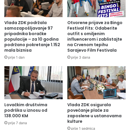
Vlada ZDK podržala
Otvorene prijave za Bingo
samozapošljavanje 97
Festival Fits: Odaberite
pripadnika boračke
outfit s omiljenim
populacije – za 10 godina
influencerom i zablistajte
podržano pokretanje 1.152
na Crvenom tepihu
mala biznisa
Sarajevo Film Festivala
prije 1 dan
prije 3 dana
Lovačkim društvima
Vlada ZDK osigurala
podrška u iznosu od
povećanje plaće za
138.000 KM
zaposlene u ustanovama
kulture
prije 7 dana
prije 1 sedmica