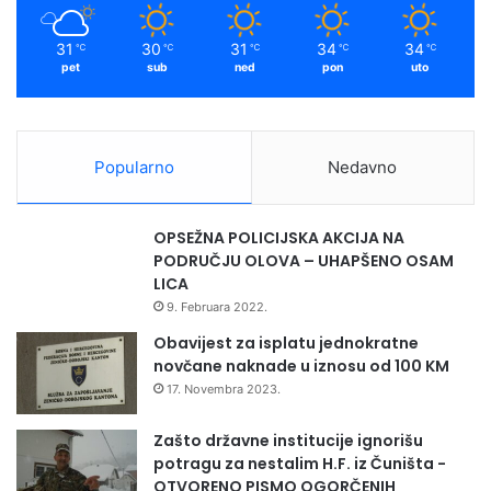
31
30
31
34
34
℃
℃
℃
℃
℃
pet
sub
ned
pon
uto
Popularno
Nedavno
OPSEŽNA POLICIJSKA AKCIJA NA
PODRUČJU OLOVA – UHAPŠENO OSAM
LICA
9. Februara 2022.
Obavijest za isplatu jednokratne
novčane naknade u iznosu od 100 KM
17. Novembra 2023.
Zašto državne institucije ignorišu
potragu za nestalim H.F. iz Čuništa -
OTVORENO PISMO OGORČENIH